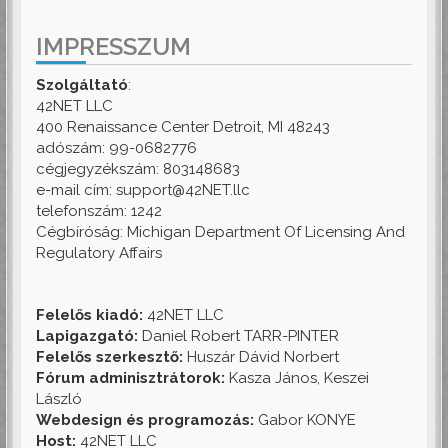
IMPRESSZUM
Szolgáltató
:
42NET LLC
400 Renaissance Center Detroit, MI 48243
adószám: 99-0682776
cégjegyzékszám: 803148683
e-mail cím: support@42NET.llc
telefonszám: 1242
Cégbíróság: Michigan Department Of Licensing And
Regulatory Affairs
Felelős kiadó:
42NET LLC
Lapigazgató:
Daniel Robert TARR-PINTER
Felelős szerkesztő:
Huszár Dávid Norbert
Fórum adminisztrátorok:
Kasza János, Keszei
László
Webdesign és programozás:
Gabor KONYE
Host:
42NET LLC