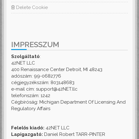
Delete Cookie
IMPRESSZUM
Szolgáltató
:
42NET LLC
400 Renaissance Center Detroit, MI 48243
adószám: 99-0682776
cégjegyzékszám: 803148683
e-mail cím: support@42NET.llc
telefonszám: 1242
Cégbíróság: Michigan Department Of Licensing And
Regulatory Affairs
Felelős kiadó:
42NET LLC
Lapigazgató:
Daniel Robert TARR-PINTER