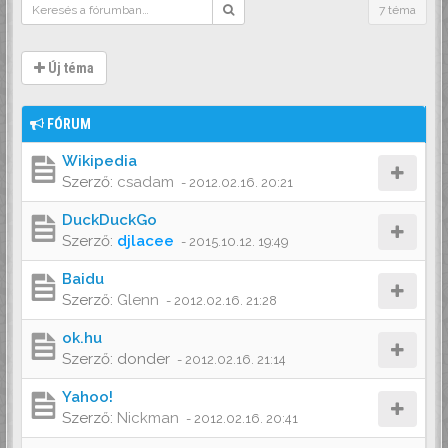
7 téma
Új téma
FÓRUM
Wikipedia
Szerző:
csadam
-
2012.02.16. 20:21
DuckDuckGo
Szerző:
djlacee
-
2015.10.12. 19:49
Baidu
Szerző:
Glenn
-
2012.02.16. 21:28
ok.hu
Szerző:
donder
-
2012.02.16. 21:14
Yahoo!
Szerző:
Nickman
-
2012.02.16. 20:41