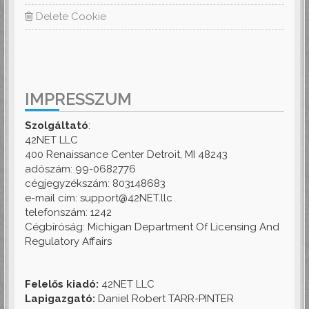
Delete Cookie
IMPRESSZUM
Szolgáltató
:
42NET LLC
400 Renaissance Center Detroit, MI 48243
adószám: 99-0682776
cégjegyzékszám: 803148683
e-mail cím: support@42NET.llc
telefonszám: 1242
Cégbíróság: Michigan Department Of Licensing And
Regulatory Affairs
Felelős kiadó:
42NET LLC
Lapigazgató:
Daniel Robert TARR-PINTER