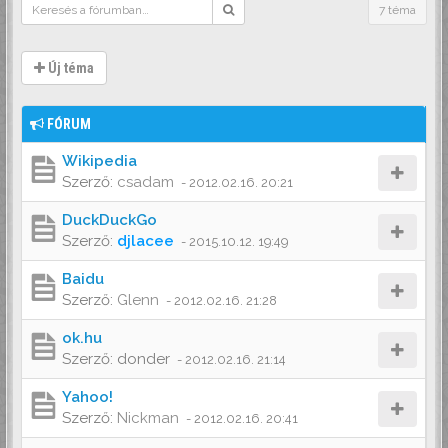
7 téma
Új téma
FÓRUM
Wikipedia
Szerző:
csadam
-
2012.02.16. 20:21
DuckDuckGo
Szerző:
djlacee
-
2015.10.12. 19:49
Baidu
Szerző:
Glenn
-
2012.02.16. 21:28
ok.hu
Szerző:
donder
-
2012.02.16. 21:14
Yahoo!
Szerző:
Nickman
-
2012.02.16. 20:41