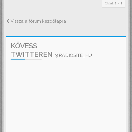
Oldal:
1
/
1
Vissza a fórum kezdőlapra
KÖVESS
TWITTEREN
@RADIOSITE_HU