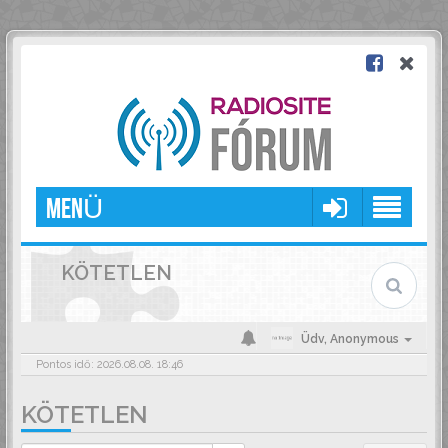
MENÜ
KÖTETLEN
Üdv,
Anonymous
Pontos idő: 2026.08.08. 18:46
KÖTETLEN