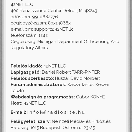
42NET LLC
400 Renaissance Center Detroit, MI 48243
adószám: 99-0682776
cégjegyzékszám: 803148683
e-mail cím: support@42NET.llc
telefonszám: 1242
Cégbíróság: Michigan Department Of Licensing And
Regulatory Affairs
Felelős kiadó:
42NET LLC
Lapigazgató:
Daniel Robert TARR-PINTER
Felelős szerkesztő:
Huszár Dávid Norbert
Fórum adminisztrátorok:
Kasza János, Keszei
László
Webdesign és programozás:
Gabor KONYE
Host:
42NET LLC
E-mail:
i n f o [@] r a d i o s i t e . h u
Felügyeleti szerv:
Nemzeti Média- és Hírközlési
Hatóság, 1015 Budapest, Ostrom u. 23-25.