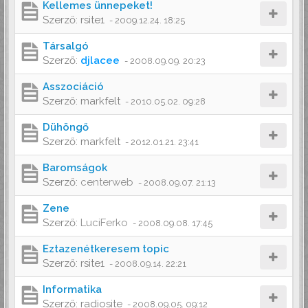
Kellemes ünnepeket!
Szerző:
rsite1
-
2009.12.24. 18:25
Társalgó
Szerző:
djlacee
-
2008.09.09. 20:23
Asszociáció
Szerző:
markfelt
-
2010.05.02. 09:28
Dühöngő
Szerző:
markfelt
-
2012.01.21. 23:41
Baromságok
Szerző:
centerweb
-
2008.09.07. 21:13
Zene
Szerző:
LuciFerko
-
2008.09.08. 17:45
Eztazenétkeresem topic
Szerző:
rsite1
-
2008.09.14. 22:21
Informatika
Szerző:
radiosite
-
2008.09.05. 09:12