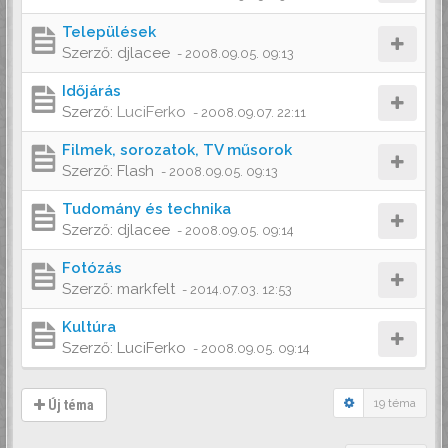
Települések
Szerző:
djlacee
-
2008.09.05. 09:13
Időjárás
Szerző:
LuciFerko
-
2008.09.07. 22:11
Filmek, sorozatok, TV műsorok
Szerző:
Flash
-
2008.09.05. 09:13
Tudomány és technika
Szerző:
djlacee
-
2008.09.05. 09:14
Fotózás
Szerző:
markfelt
-
2014.07.03. 12:53
Kultúra
Szerző:
LuciFerko
-
2008.09.05. 09:14
19 téma
Új téma