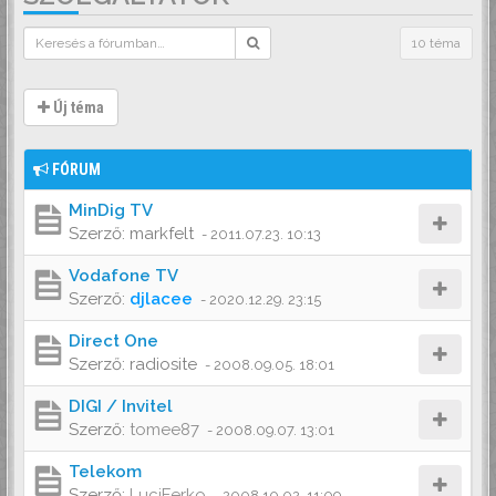
10 téma
Új téma
FÓRUM
MinDig TV
Szerző:
markfelt
-
2011.07.23. 10:13
Vodafone TV
Szerző:
djlacee
-
2020.12.29. 23:15
Direct One
Szerző:
radiosite
-
2008.09.05. 18:01
DIGI / Invitel
Szerző:
tomee87
-
2008.09.07. 13:01
Telekom
Szerző:
LuciFerko
-
2008.10.02. 11:09