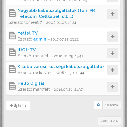
Nagyobb kábelszolgáltatók (Tarr, PR
Telecom, Cellkábel, stb...)
Szerző:
tomee87
-
2008.09.07. 13:24
Yettel TV
Szerző:
admin
-
2017.07.24. 23:22
IttOtt.TV
Szerző:
markfelt
-
2016.01.09. 15:41
Kisebb városi, községi kábelszolgáltatók
Szerző:
radiosite
-
2008.12.30. 12:44
Hello Digital
Szerző:
markfelt
-
2014.05.28. 21:37
10 téma
Új téma
Oldal:
1
/
1