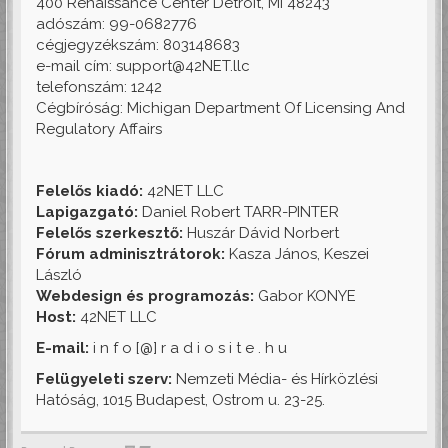
400 Renaissance Center Detroit, MI 48243
adószám: 99-0682776
cégjegyzékszám: 803148683
e-mail cím: support@42NET.llc
telefonszám: 1242
Cégbíróság: Michigan Department Of Licensing And
Regulatory Affairs
Felelős kiadó:
42NET LLC
Lapigazgató:
Daniel Robert TARR-PINTER
Felelős szerkesztő:
Huszár Dávid Norbert
Fórum adminisztrátorok:
Kasza János, Keszei
László
Webdesign és programozás:
Gabor KONYE
Host:
42NET LLC
E-mail:
i n f o [@] r a d i o s i t e . h u
Felügyeleti szerv:
Nemzeti Média- és Hírközlési
Hatóság, 1015 Budapest, Ostrom u. 23-25.