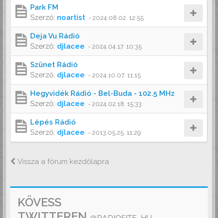
Park FM
Szerző:
noartist
-
2024.08.02. 12:55
Deja Vu Rádió
Szerző:
djlacee
-
2024.04.17. 10:35
Szünet Rádió
Szerző:
djlacee
-
2024.10.07. 11:15
Hegyvidék Rádió - Bel-Buda - 102.5 MHz
Szerző:
djlacee
-
2024.02.18. 15:33
Lépés Rádió
Szerző:
djlacee
-
2013.05.25. 11:29
Vissza a fórum kezdőlapra
KÖVESS
TWITTEREN
@RADIOSITE_HU