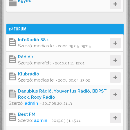
Egyéb
FÓRUM
InfoRádió 88.1
Szerző:
mediasite
-
2008.09.05. 09:05
Rádió 1
Szerző:
markfelt
-
2016.01.11. 12:01
Klubrádió
Szerző:
mediasite
-
2008.09.04. 23:02
Danubius Rádió, Youventus Rádió, BDPST
Rock, Roxy Rádió
Szerző:
admin
-
2017.08.26. 21:13
Best FM
Szerző:
admin
-
2019.03.31. 15:44