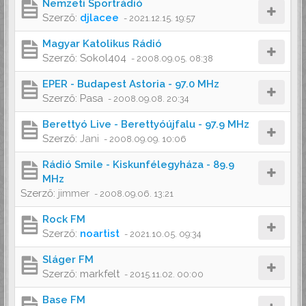
Nemzeti Sportrádió
Szerző:
djlacee
-
2021.12.15. 19:57
Magyar Katolikus Rádió
Szerző:
Sokol404
-
2008.09.05. 08:38
EPER - Budapest Astoria - 97.0 MHz
Szerző:
Pasa
-
2008.09.08. 20:34
Berettyó Live - Berettyóújfalu - 97.9 MHz
Szerző:
Jani
-
2008.09.09. 10:06
Rádió Smile - Kiskunfélegyháza - 89.9
MHz
Szerző:
jimmer
-
2008.09.06. 13:21
Rock FM
Szerző:
noartist
-
2021.10.05. 09:34
Sláger FM
Szerző:
markfelt
-
2015.11.02. 00:00
Base FM