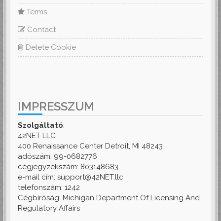
Terms
Contact
Delete Cookie
IMPRESSZUM
Szolgáltató
:
42NET LLC
400 Renaissance Center Detroit, MI 48243
adószám: 99-0682776
cégjegyzékszám: 803148683
e-mail cím: support@42NET.llc
telefonszám: 1242
Cégbíróság: Michigan Department Of Licensing And
Regulatory Affairs