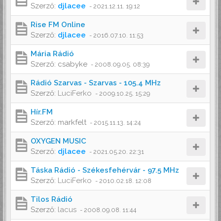
Szerző:
djlacee
-
2021.12.11. 19:12
Rise FM Online
Szerző:
djlacee
-
2016.07.10. 11:53
Mária Rádió
Szerző:
csabyke
-
2008.09.05. 08:39
Rádió Szarvas - Szarvas - 105.4 MHz
Szerző:
LuciFerko
-
2009.10.25. 15:29
Hír.FM
Szerző:
markfelt
-
2015.11.13. 14:24
OXYGEN MUSIC
Szerző:
djlacee
-
2021.05.20. 22:31
Táska Rádió - Székesfehérvár - 97.5 MHz
Szerző:
LuciFerko
-
2010.02.18. 12:08
Tilos Rádió
Szerző:
lacus
-
2008.09.08. 11:44