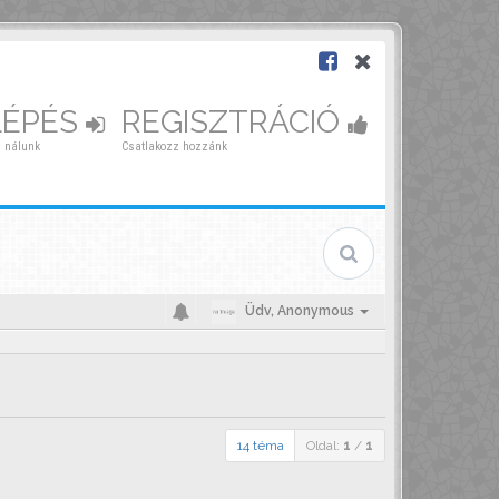
LÉPÉS
REGISZTRÁCIÓ
 nálunk
Csatlakozz hozzánk
Üdv,
Anonymous
14 téma
Oldal:
1
/
1