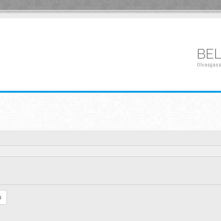
BE
Olvasgass
s