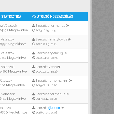
STATISZTIKA
UTOLSÓ HOZZÁSZÓLÁS
2 Válaszok
Szerző:
altermanus
4197 Megtekintve
2023.10.19. 14:51
 Válaszok
Szerző:
mihalylovics
992 Megtekintve
2022.11.25. 01:24
 Válaszok
Szerző:
angela123
317 Megtekintve
2022.04.01. 08:38
 Válaszok
Szerző:
Glenn
486 Megtekintve
2020.02.10. 19:26
Válaszok
Szerző:
homerhamm
01 Megtekintve
2019.02.17. 18:26
 Válaszok
Szerző:
altermanus
512 Megtekintve
2017.12.14. 18:26
Válaszok
Szerző:
djlacee
0880 Megtekintve
2016.03.29. 15:08