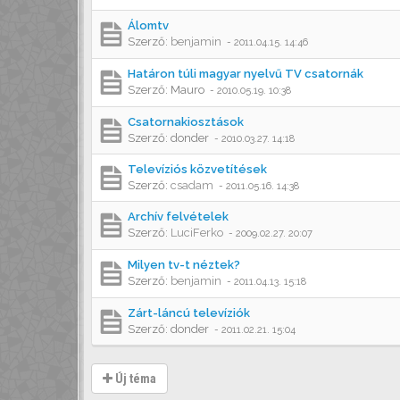
Álomtv
Szerző:
benjamin
-
2011.04.15. 14:46
Határon túli magyar nyelvű TV csatornák
Szerző:
Mauro
-
2010.05.19. 10:38
Csatornakiosztások
Szerző:
donder
-
2010.03.27. 14:18
Televíziós közvetítések
Szerző:
csadam
-
2011.05.16. 14:38
Archív felvételek
Szerző:
LuciFerko
-
2009.02.27. 20:07
Milyen tv-t néztek?
Szerző:
benjamin
-
2011.04.13. 15:18
Zárt-láncú televíziók
Szerző:
donder
-
2011.02.21. 15:04
Új téma