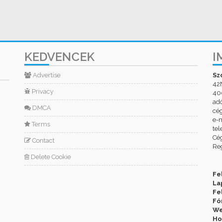
KEDVENCEK
I
Advertise
Sz
42
Privacy
400
ad
DMCA
cé
e-m
Terms
tel
Cég
Contact
Reg
Delete Cookie
Fe
La
Fe
Fó
We
Ho