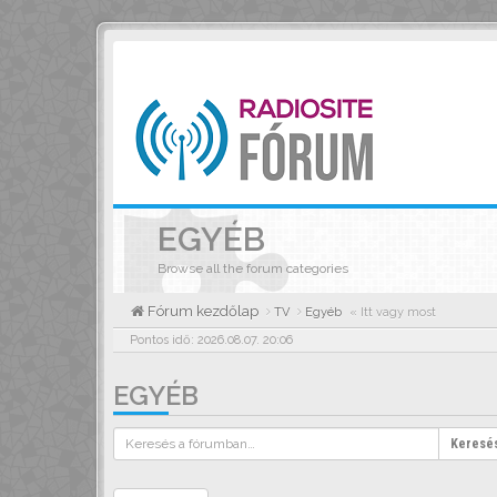
EGYÉB
Browse all the forum categories
Fórum kezdőlap
TV
Egyéb
« Itt vagy most
Pontos idő: 2026.08.07. 20:06
EGYÉB
Keresé