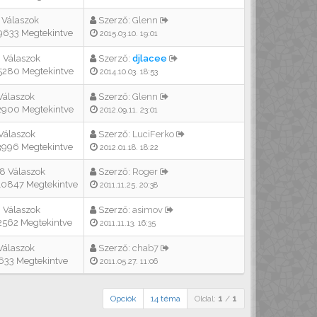
 Válaszok
Szerző:
Glenn
633 Megtekintve
2015.03.10. 19:01
 Válaszok
Szerző:
djlacee
280 Megtekintve
2014.10.03. 18:53
Válaszok
Szerző:
Glenn
900 Megtekintve
2012.09.11. 23:01
Válaszok
Szerző:
LuciFerko
996 Megtekintve
2012.01.18. 18:22
8 Válaszok
Szerző:
Roger
0847 Megtekintve
2011.11.25. 20:38
 Válaszok
Szerző:
asimov
562 Megtekintve
2011.11.13. 16:35
Válaszok
Szerző:
chab7
33 Megtekintve
2011.05.27. 11:06
Opciók
14 téma
Oldal:
1
/
1