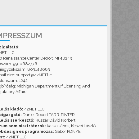
MPRESSZUM
olgáltató
:
NET LLC
 Renaissance Center Detroit, MI 48243
ószám: 99-0682776
gjegyzékszám: 803148683
ail cím: support@42NET.llc
efonszám: 1242
bíróság: Michigan Department Of Licensing And
ulatory Affairs
lelős kiadó:
42NET LLC
pigazgató:
Daniel Robert TARR-PINTER
lelős szerkesztő:
Huszár Dávid Norbert
rum adminisztrátorok:
Kasza János, Keszei László
bdesign és programozás:
Gabor KONYE
st:
42NET LLC