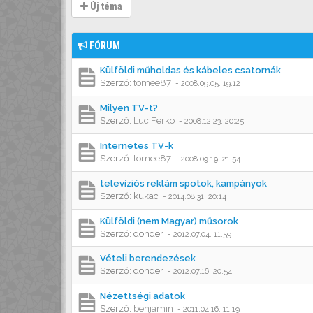
Új téma
FÓRUM
Külföldi műholdas és kábeles csatornák
Szerző:
tomee87
-
2008.09.05. 19:12
Milyen TV-t?
Szerző:
LuciFerko
-
2008.12.23. 20:25
Internetes TV-k
Szerző:
tomee87
-
2008.09.19. 21:54
televíziós reklám spotok, kampányok
Szerző:
kukac
-
2014.08.31. 20:14
Külföldi (nem Magyar) műsorok
Szerző:
donder
-
2012.07.04. 11:59
Vételi berendezések
Szerző:
donder
-
2012.07.16. 20:54
Nézettségi adatok
Szerző:
benjamin
-
2011.04.16. 11:19