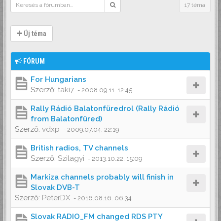
17 téma
Új téma
FÓRUM
For Hungarians
Szerző:
taki7
-
2008.09.11. 12:45
Rally Rádió Balatonfüredrol (Rally Rádió
from Balatonfüred)
Szerző:
vdxp
-
2009.07.04. 22:19
British radios, TV channels
Szerző:
Szilagyi
-
2013.10.22. 15:09
Markíza channels probably will finish in
Slovak DVB-T
Szerző:
PeterDX
-
2016.08.16. 06:34
Slovak RADIO_FM changed RDS PTY