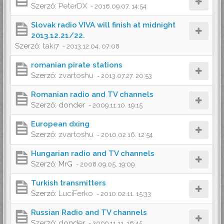
Szerző:
PeterDX
-
2016.09.07. 14:54
Slovak radio VIVA will finish at midnight
2013.12.21/22.
Szerző:
taki7
-
2013.12.04. 07:08
romanian pirate stations
Szerző:
zvartoshu
-
2013.07.27. 20:53
Romanian radio and TV channels
Szerző:
donder
-
2009.11.10. 19:15
European dxing
Szerző:
zvartoshu
-
2010.02.16. 12:54
Hungarian radio and TV channels
Szerző:
MrG
-
2008.09.05. 19:09
Turkish transmitters
Szerző:
LuciFerko
-
2010.02.11. 15:33
Russian Radio and TV channels
Szerző:
donder
-
2009.11.11. 16:45