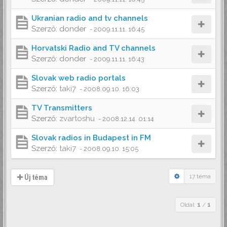
Ukranian radio and tv channels
Szerző:
donder
-
2009.11.11. 16:45
Horvatski Radio and TV channels
Szerző:
donder
-
2009.11.11. 16:43
Slovak web radio portals
Szerző:
taki7
-
2008.09.10. 16:03
TV Transmitters
Szerző:
zvartoshu
-
2008.12.14. 01:14
Slovak radios in Budapest in FM
Szerző:
taki7
-
2008.09.10. 15:05
17 téma
Új téma
Oldal:
1
/
1