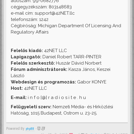
adószám: 99-0682776
cégjegyzékszám: 803148683
e-mail cím: support@42NET.llc
telefonszám: 1242
Cégbíróság: Michigan Department Of Licensing And
Regulatory Affairs
Felelős kiadó:
42NET LLC
Lapigazgató:
Daniel Robert TARR-PINTER
Felelős szerkesztő:
Huszár Dávid Norbert
Fórum adminisztrátorok:
Kasza János, Keszei
László
Webdesign és programozás:
Gabor KONYE
Host:
42NET LLC
E-mail:
i n f o [@] r a d i o s i t e . h u
Felügyeleti szerv:
Nemzeti Média- és Hírközlési
Hatóság, 1015 Budapest, Ostrom u. 23-25.
Powered By
-
phpBB