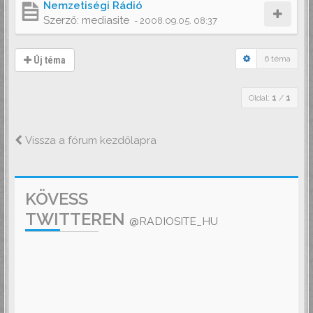
Nemzetiségi Rádió
Szerző:
mediasite
-
2008.09.05. 08:37
6 téma
Új téma
Oldal:
1
/
1
Vissza a fórum kezdőlapra
KÖVESS
TWITTEREN
@RADIOSITE_HU