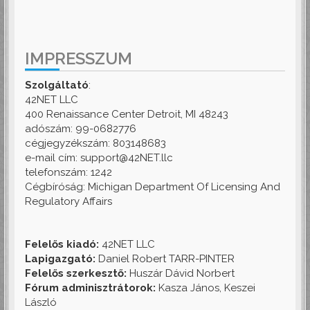
IMPRESSZUM
Szolgáltató
:
42NET LLC
400 Renaissance Center Detroit, MI 48243
adószám: 99-0682776
cégjegyzékszám: 803148683
e-mail cím: support@42NET.llc
telefonszám: 1242
Cégbíróság: Michigan Department Of Licensing And
Regulatory Affairs
Felelős kiadó:
42NET LLC
Lapigazgató:
Daniel Robert TARR-PINTER
Felelős szerkesztő:
Huszár Dávid Norbert
Fórum adminisztrátorok:
Kasza János, Keszei
László