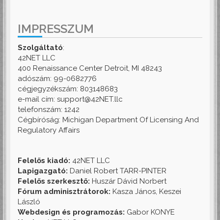
IMPRESSZUM
Szolgáltató
:
42NET LLC
400 Renaissance Center Detroit, MI 48243
adószám: 99-0682776
cégjegyzékszám: 803148683
e-mail cím: support@42NET.llc
telefonszám: 1242
Cégbíróság: Michigan Department Of Licensing And
Regulatory Affairs
Felelős kiadó:
42NET LLC
Lapigazgató:
Daniel Robert TARR-PINTER
Felelős szerkesztő:
Huszár Dávid Norbert
Fórum adminisztrátorok:
Kasza János, Keszei
László
Webdesign és programozás:
Gabor KONYE