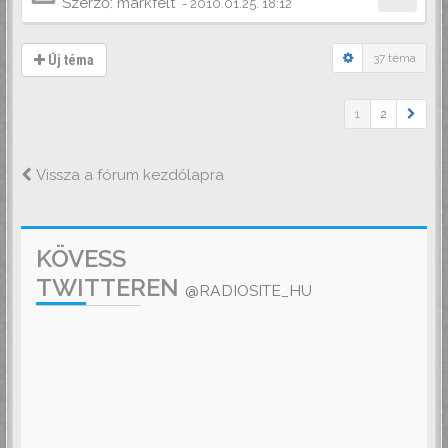
Szerző:
markfelt
-
2010.01.25. 18:12
37 téma
Új téma
1
2
Vissza a fórum kezdőlapra
KÖVESS
TWITTEREN
@RADIOSITE_HU