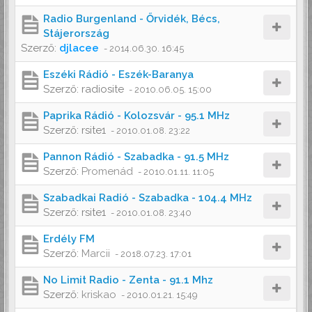
Radio Burgenland - Őrvidék, Bécs,
Stájerország
Szerző:
djlacee
-
2014.06.30. 16:45
Eszéki Rádió - Eszék-Baranya
Szerző:
radiosite
-
2010.06.05. 15:00
Paprika Rádió - Kolozsvár - 95.1 MHz
Szerző:
rsite1
-
2010.01.08. 23:22
Pannon Rádió - Szabadka - 91.5 MHz
Szerző:
Promenád
-
2010.01.11. 11:05
Szabadkai Radió - Szabadka - 104.4 MHz
Szerző:
rsite1
-
2010.01.08. 23:40
Erdély FM
Szerző:
Marcii
-
2018.07.23. 17:01
No Limit Radio - Zenta - 91.1 Mhz
Szerző:
kriskao
-
2010.01.21. 15:49