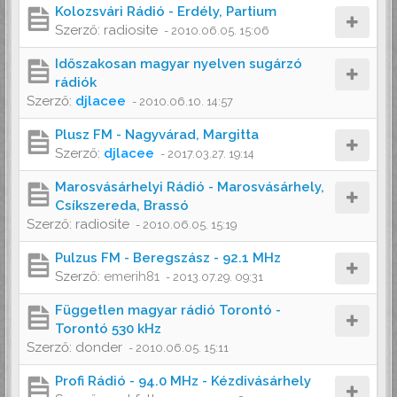
Kolozsvári Rádió - Erdély, Partium
Szerző:
radiosite
-
2010.06.05. 15:06
Időszakosan magyar nyelven sugárzó
rádiók
Szerző:
djlacee
-
2010.06.10. 14:57
Plusz FM - Nagyvárad, Margitta
Szerző:
djlacee
-
2017.03.27. 19:14
Marosvásárhelyi Rádió - Marosvásárhely,
Csíkszereda, Brassó
Szerző:
radiosite
-
2010.06.05. 15:19
Pulzus FM - Beregszász - 92.1 MHz
Szerző:
emerih81
-
2013.07.29. 09:31
Független magyar rádió Torontó -
Torontó 530 kHz
Szerző:
donder
-
2010.06.05. 15:11
Profi Rádió - 94.0 MHz - Kézdivásárhely