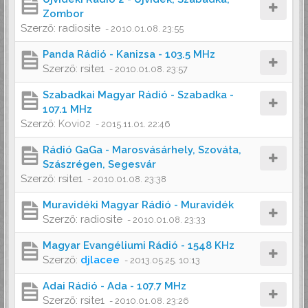
Zombor
Szerző:
radiosite
-
2010.01.08. 23:55
Panda Rádió - Kanizsa - 103.5 MHz
Szerző:
rsite1
-
2010.01.08. 23:57
Szabadkai Magyar Rádió - Szabadka -
107.1 MHz
Szerző:
Kovi02
-
2015.11.01. 22:46
Rádió GaGa - Marosvásárhely, Szováta,
Szászrégen, Segesvár
Szerző:
rsite1
-
2010.01.08. 23:38
Muravidéki Magyar Rádió - Muravidék
Szerző:
radiosite
-
2010.01.08. 23:33
Magyar Evangéliumi Rádió - 1548 KHz
Szerző:
djlacee
-
2013.05.25. 10:13
Adai Rádió - Ada - 107.7 MHz
Szerző:
rsite1
-
2010.01.08. 23:26