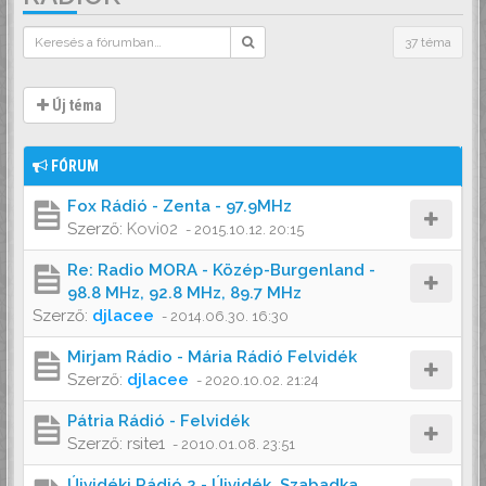
37 téma
Új téma
FÓRUM
Fox Rádió - Zenta - 97.9MHz
Szerző:
Kovi02
-
2015.10.12. 20:15
Re: Radio MORA - Közép-Burgenland -
98.8 MHz, 92.8 MHz, 89.7 MHz
Szerző:
djlacee
-
2014.06.30. 16:30
Mirjam Rádio - Mária Rádió Felvidék
Szerző:
djlacee
-
2020.10.02. 21:24
Pátria Rádió - Felvidék
Szerző:
rsite1
-
2010.01.08. 23:51
Újvidéki Rádió 2 - Újvidék, Szabadka,