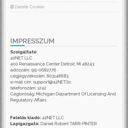
Delete Cookie
IMPRESSZUM
Szolgáltató
:
42NET LLC
400 Renaissance Center Detroit, MI 48243
adószám: 99-0682776
cégjegyzékszám: 803148683
e-mail cím: support@42NET.llc
telefonszám: 1242
Cégbíróság: Michigan Department Of Licensing And
Regulatory Affairs
Felelős kiadó:
42NET LLC
Lapigazgató:
Daniel Robert TARR-PINTER