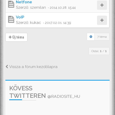
Netfone
Szerző:
szemilan
-
2014.10.28. 15:44
VoIP
Szerző:
kukac
-
2017.02.01. 14:39
7 téma
Új téma
Oldal:
1
/
1
Vissza a fórum kezdőlapra
KÖVESS
TWITTEREN
@RADIOSITE_HU