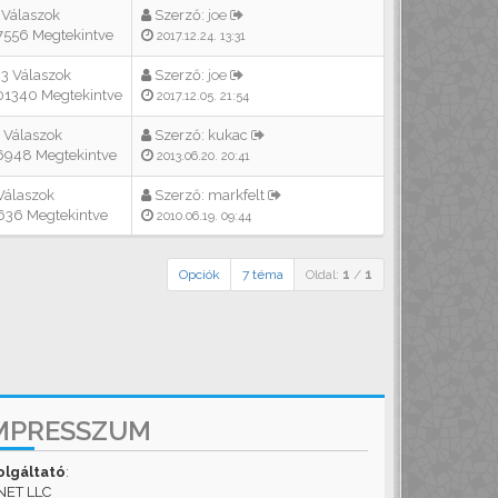
 Válaszok
Szerző:
joe
556 Megtekintve
2017.12.24. 13:31
3 Válaszok
Szerző:
joe
1340 Megtekintve
2017.12.05. 21:54
 Válaszok
Szerző:
kukac
948 Megtekintve
2013.06.20. 20:41
Válaszok
Szerző:
markfelt
36 Megtekintve
2010.06.19. 09:44
Opciók
7 téma
Oldal:
1
/
1
MPRESSZUM
olgáltató
:
NET LLC