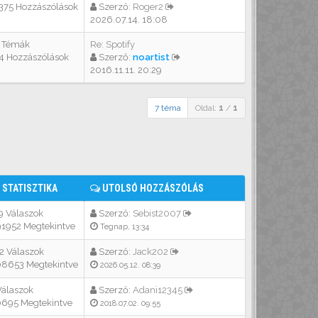
375 Hozzászólások
Szerző:
Roger2
2026.07.14. 18:08
 Témák
Re: Spotify
4 Hozzászólások
Szerző:
noartist
2016.11.11. 20:29
7 téma
Oldal:
1
/
1
STATISZTIKA
UTOLSÓ HOZZÁSZÓLÁS
9 Válaszok
Szerző:
Sebist2007
1952 Megtekintve
Tegnap, 13:34
2 Válaszok
Szerző:
Jack202
8653 Megtekintve
2026.05.12. 08:39
Válaszok
Szerző:
Adani12345
695 Megtekintve
2018.07.02. 09:55