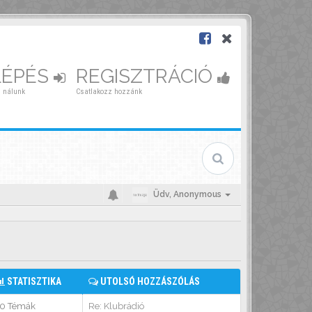
LÉPÉS
REGISZTRÁCIÓ
 nálunk
Csatlakozz hozzánk
Üdv,
Anonymous
STATISZTIKA
UTOLSÓ HOZZÁSZÓLÁS
0 Témák
Re: Klubrádió