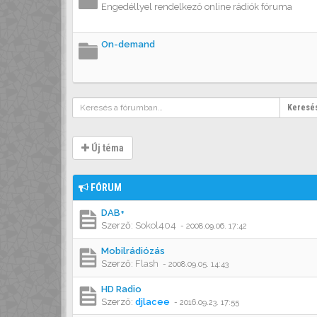
Engedéllyel rendelkező online rádiók fóruma
On-demand
Keresé
Új téma
FÓRUM
DAB+
Szerző:
Sokol404
-
2008.09.06. 17:42
Mobilrádiózás
Szerző:
Flash
-
2008.09.05. 14:43
HD Radio
Szerző:
djlacee
-
2016.09.23. 17:55