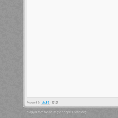
Powered By
phpBB
-
Magyar fordítás ©
Magyar phpBB Közösség