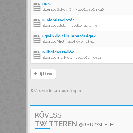
DRM
Szerző:
Sokol404
-
2008.09.06. 17:46
IP alapú rádiózás
Szerző:
allstar
-
2008.09.21. 13:59
Egyéb digitális lehetőségek
Szerző:
MrG
-
2008.09.05. 18:34
Műholdas rádiók
Szerző:
markfelt
-
2010.06.19. 09:44
Új téma
Vissza a fórum kezdőlapra
KÖVESS
TWITTEREN
@RADIOSITE_HU