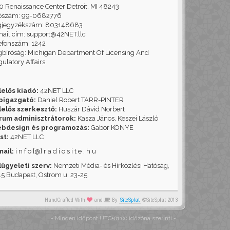
 Renaissance Center Detroit, MI 48243
ószám: 99-0682776
gjegyzékszám: 803148683
ail cím: support@42NET.llc
efonszám: 1242
bíróság: Michigan Department Of Licensing And
ulatory Affairs
lelős kiadó:
42NET LLC
pigazgató:
Daniel Robert TARR-PINTER
lelős szerkesztő:
Huszár Dávid Norbert
rum adminisztrátorok:
Kasza János, Keszei László
bdesign és programozás:
Gabor KONYE
st:
42NET LLC
mail:
i n f o [@] r a d i o s i t e . h u
lügyeleti szerv:
Nemzeti Média- és Hírközlési Hatóság,
5 Budapest, Ostrom u. 23-25.
HandCrafted With
and
By
SiteSplat
©SiteSplat 2013
- Minden időpont
UTC+01:00
időzóna szerinti -