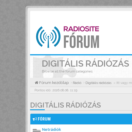
DIGITÁLIS RÁDIÓZÁS
Browse all the forum categories
Fórum kezdőlap
Rádió
Digitális rádiózás
« Itt vagy m
Pontos idő: 2026.08.08. 11:19
DIGITÁLIS RÁDIÓZÁS
FÓRUM
Netrádiók