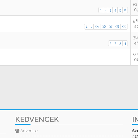
52
67
1
2
3
4
5
6
98
40
1
…
95
96
97
98
99
38
46
1
2
3
4
0 
66
KEDVENCEK
I
Advertise
Sz
42