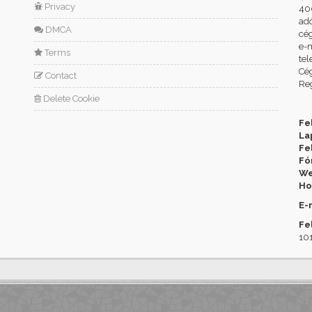
Privacy
400
ad
DMCA
cé
e-m
Terms
tel
Cég
Contact
Reg
Delete Cookie
Fe
La
Fe
Fó
We
Ho
E-
Fe
101