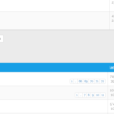
2
4
2
s
71
39
1
…
68
69
70
71
72
10
10
1
…
7
8
9
10
11
5 
10