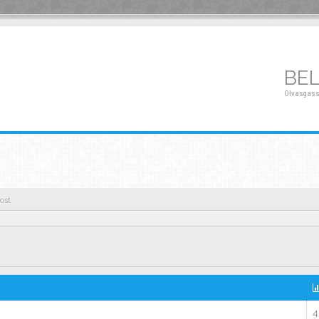
BE
Olvasgass
ost
4