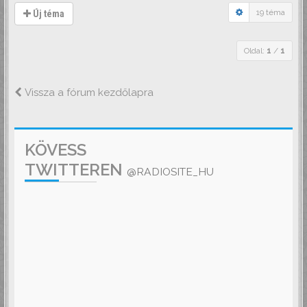
19 téma
Új téma
Oldal:
1
/
1
Vissza a fórum kezdőlapra
KÖVESS
TWITTEREN
@RADIOSITE_HU