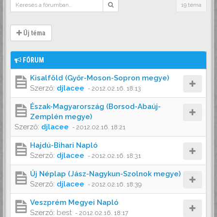
19 téma
Új téma
FÓRUM
Kisalföld (Győr-Moson-Sopron megye)
Szerző:
djlacee
-
2012.02.16. 18:13
Észak-Magyarország (Borsod-Abaúj-
Zemplén megye)
Szerző:
djlacee
-
2012.02.16. 18:21
Hajdú-Bihari Napló
Szerző:
djlacee
-
2012.02.16. 18:31
Új Néplap (Jász-Nagykun-Szolnok megye)
Szerző:
djlacee
-
2012.02.16. 18:39
Veszprém Megyei Napló
Szerző:
best
-
2012.02.16. 18:17