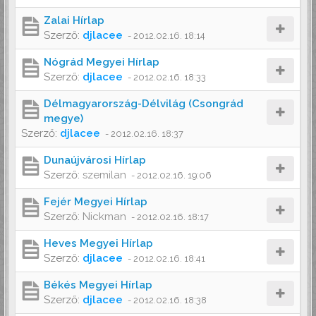
Zalai Hírlap
Szerző:
djlacee
-
2012.02.16. 18:14
Nógrád Megyei Hírlap
Szerző:
djlacee
-
2012.02.16. 18:33
Délmagyarország-Délvilág (Csongrád
megye)
Szerző:
djlacee
-
2012.02.16. 18:37
Dunaújvárosi Hírlap
Szerző:
szemilan
-
2012.02.16. 19:06
Fejér Megyei Hírlap
Szerző:
Nickman
-
2012.02.16. 18:17
Heves Megyei Hírlap
Szerző:
djlacee
-
2012.02.16. 18:41
Békés Megyei Hírlap
Szerző:
djlacee
-
2012.02.16. 18:38