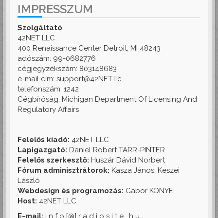
IMPRESSZUM
Szolgáltató
:
42NET LLC
400 Renaissance Center Detroit, MI 48243
adószám: 99-0682776
cégjegyzékszám: 803148683
e-mail cím: support@42NET.llc
telefonszám: 1242
Cégbíróság: Michigan Department Of Licensing And
Regulatory Affairs
Felelős kiadó:
42NET LLC
Lapigazgató:
Daniel Robert TARR-PINTER
Felelős szerkesztő:
Huszár Dávid Norbert
Fórum adminisztrátorok:
Kasza János, Keszei
László
Webdesign és programozás:
Gabor KONYE
Host:
42NET LLC
E-mail:
i n f o [@] r a d i o s i t e . h u