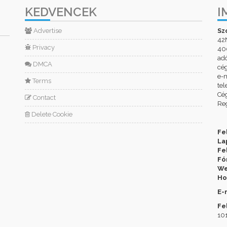
KEDVENCEK
I
Advertise
Sz
42
Privacy
400
ad
DMCA
cé
e-m
Terms
tel
Cég
Contact
Reg
Delete Cookie
Fe
La
Fe
Fó
We
Ho
E-
Fe
101