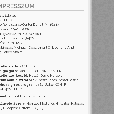
MPRESSZUM
olgáltató
:
NET LLC
 Renaissance Center Detroit, MI 48243
ószám: 99-0682776
gjegyzékszám: 803148683
ail cím: support@42NET.llc
efonszám: 1242
bíróság: Michigan Department Of Licensing And
ulatory Affairs
lelős kiadó:
42NET LLC
pigazgató:
Daniel Robert TARR-PINTER
lelős szerkesztő:
Huszár Dávid Norbert
rum adminisztrátorok:
Kasza János, Keszei László
bdesign és programozás:
Gabor KONYE
st:
42NET LLC
mail:
i n f o [@] r a d i o s i t e . h u
lügyeleti szerv:
Nemzeti Média- és Hírközlési Hatóság,
5 Budapest, Ostrom u. 23-25.