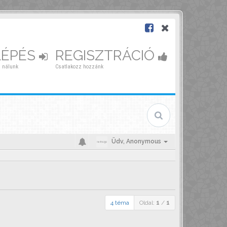
LÉPÉS
REGISZTRÁCIÓ
 nálunk
Csatlakozz hozzánk
Üdv,
Anonymous
4 téma
Oldal:
1
/
1