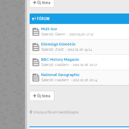
Új téma
FÓRUM
Múlt-kor
Szerző:
Glenn
-
2020.03.20. 17:12
Dörmögő Dömötör
Szerző:
Zsolt
-
2012.02.16. 19:24
BBC History Magazin
Szerző:
csadam
-
2012.02.16. 20:17
National Geographic
Szerző:
csadam
-
2012.02.16. 20:14
Új téma
Vissza a fórum kezdőlapra