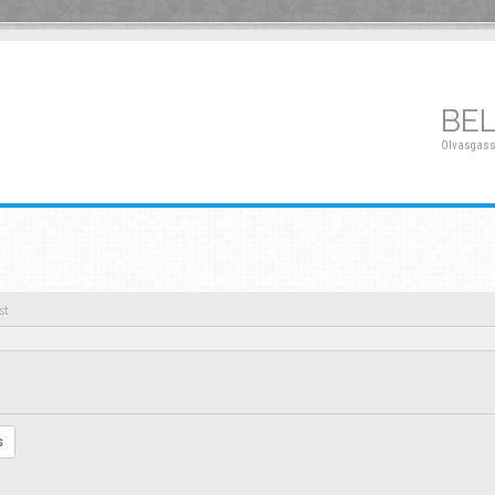
BE
Olvasgass
st
s