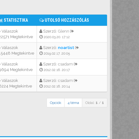
STATISZTIKA
UTOLSÓ HOZZÁSZÓLÁS
 Válaszok
Szerző:
Glenn
2571 Megtekintve
2020.03.20. 17:12
 Válaszok
Szerző:
noartist
5448 Megtekintve
2019.02.17. 20:05
 Válaszok
Szerző:
csadam
694 Megtekintve
2012.02.16. 20:17
 Válaszok
Szerző:
csadam
224 Megtekintve
2012.02.16. 20:14
Opciók
4 téma
Oldal:
1
/
1