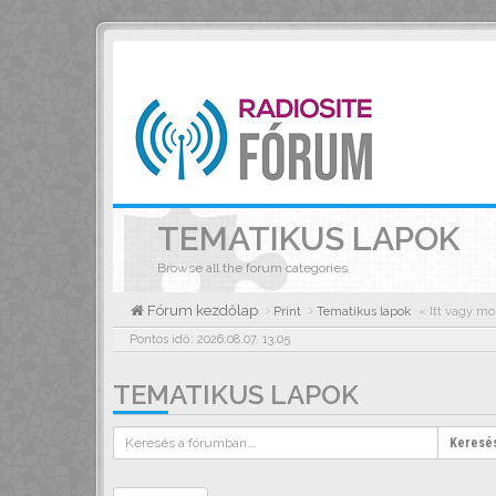
TEMATIKUS LAPOK
Browse all the forum categories
Fórum kezdőlap
Print
Tematikus lapok
« Itt vagy mo
Pontos idő: 2026.08.07. 13:05
TEMATIKUS LAPOK
Keresé