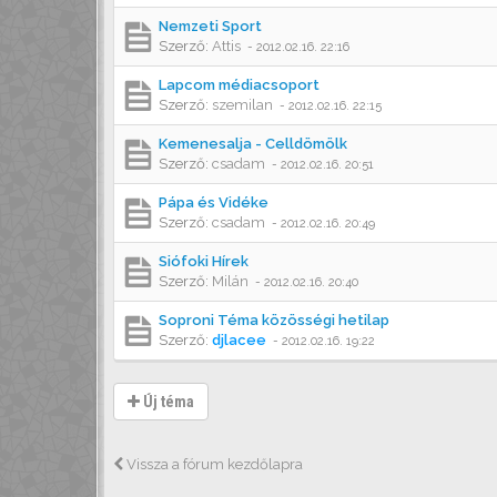
Nemzeti Sport
Szerző:
Attis
-
2012.02.16. 22:16
Lapcom médiacsoport
Szerző:
szemilan
-
2012.02.16. 22:15
Kemenesalja - Celldömölk
Szerző:
csadam
-
2012.02.16. 20:51
Pápa és Vidéke
Szerző:
csadam
-
2012.02.16. 20:49
Siófoki Hírek
Szerző:
Milán
-
2012.02.16. 20:40
Soproni Téma közösségi hetilap
Szerző:
djlacee
-
2012.02.16. 19:22
Új téma
Vissza a fórum kezdőlapra