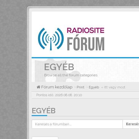
EGYÉB
Browse all the forum categories
Fórum kezdőlap
Print
Egyéb
« Itt vagy most
Pontos idő: 2026.08.08. 20:10
EGYÉB
Keresé