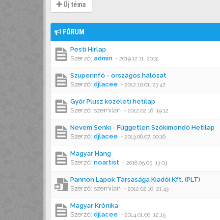
Új téma
FÓRUM
Pesti Hírlap
Szerző:
admin
-
2019.12.11. 20:31
Szuperinfó - országos hálózat
Szerző:
djlacee
-
2012.10.01. 23:47
Győr Plusz közéleti hetilap
Szerző:
szemilan
-
2012.02.16. 19:12
Nevem Senki - Független Szókimondó Hetilap
Szerző:
djlacee
-
2013.06.07. 00:16
Magyar Hang
Szerző:
noartist
-
2018.05.05. 13:03
Pannon Lapok Társasága Kiadói Kft. (PLT)
Szerző:
szemilan
-
2012.02.16. 21:43
Magyar Krónika
Szerző:
djlacee
-
2014.01.06. 12:15