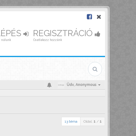
LÉPÉS
REGISZTRÁCIÓ
 nálunk
Csatlakozz hozzánk
Üdv,
Anonymous
13 téma
Oldal:
1
/
1