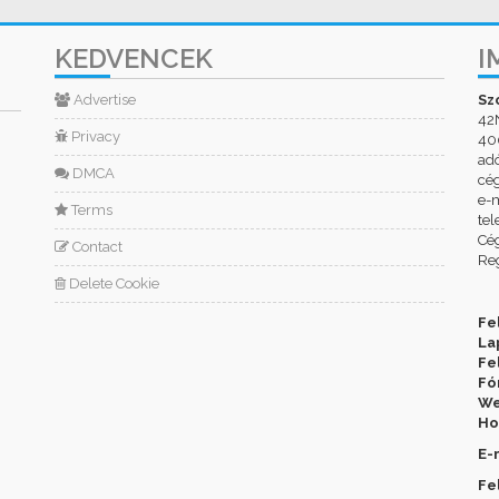
KEDVENCEK
I
Advertise
Sz
42
Privacy
400
ad
DMCA
cé
e-m
Terms
tel
Cég
Contact
Reg
Delete Cookie
Fe
La
Fe
Fó
We
Ho
E-
Fe