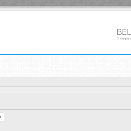
BE
Olvasgass
s