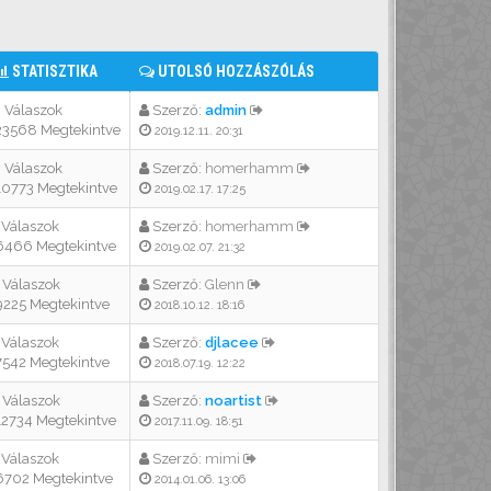
STATISZTIKA
UTOLSÓ HOZZÁSZÓLÁS
 Válaszok
Szerző:
admin
3568 Megtekintve
2019.12.11. 20:31
 Válaszok
Szerző:
homerhamm
0773 Megtekintve
2019.02.17. 17:25
 Válaszok
Szerző:
homerhamm
466 Megtekintve
2019.02.07. 21:32
 Válaszok
Szerző:
Glenn
225 Megtekintve
2018.10.12. 18:16
 Válaszok
Szerző:
djlacee
542 Megtekintve
2018.07.19. 12:22
 Válaszok
Szerző:
noartist
2734 Megtekintve
2017.11.09. 18:51
 Válaszok
Szerző:
mimi
702 Megtekintve
2014.01.06. 13:06