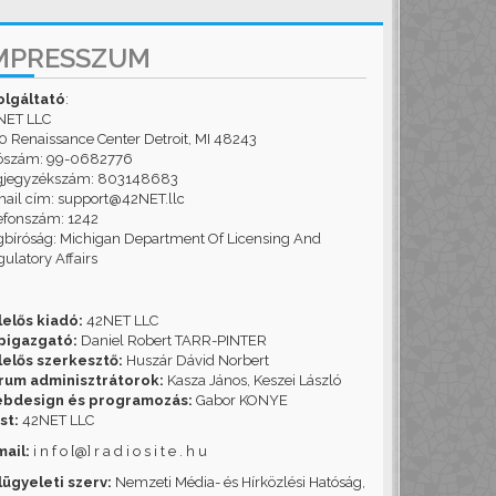
MPRESSZUM
olgáltató
:
NET LLC
 Renaissance Center Detroit, MI 48243
ószám: 99-0682776
gjegyzékszám: 803148683
ail cím: support@42NET.llc
efonszám: 1242
bíróság: Michigan Department Of Licensing And
ulatory Affairs
lelős kiadó:
42NET LLC
pigazgató:
Daniel Robert TARR-PINTER
lelős szerkesztő:
Huszár Dávid Norbert
rum adminisztrátorok:
Kasza János, Keszei László
bdesign és programozás:
Gabor KONYE
st:
42NET LLC
mail:
i n f o [@] r a d i o s i t e . h u
lügyeleti szerv:
Nemzeti Média- és Hírközlési Hatóság,