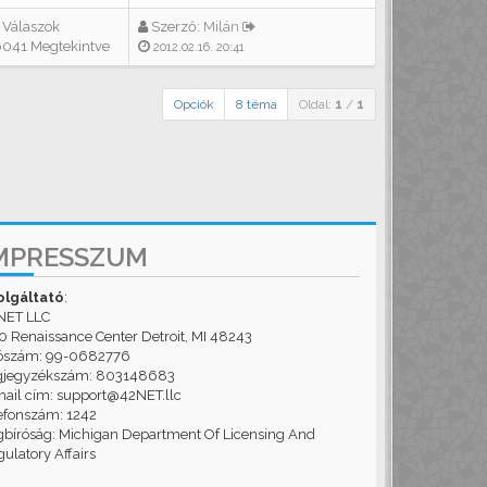
 Válaszok
Szerző:
Milán
041 Megtekintve
2012.02.16. 20:41
Opciók
8 téma
Oldal:
1
/
1
MPRESSZUM
olgáltató
:
NET LLC
 Renaissance Center Detroit, MI 48243
ószám: 99-0682776
gjegyzékszám: 803148683
ail cím: support@42NET.llc
efonszám: 1242
bíróság: Michigan Department Of Licensing And
ulatory Affairs