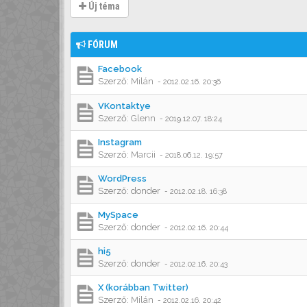
Új téma
FÓRUM
Facebook
Szerző:
Milán
-
2012.02.16. 20:36
VKontaktye
Szerző:
Glenn
-
2019.12.07. 18:24
Instagram
Szerző:
Marcii
-
2018.06.12. 19:57
WordPress
Szerző:
donder
-
2012.02.18. 16:38
MySpace
Szerző:
donder
-
2012.02.16. 20:44
hi5
Szerző:
donder
-
2012.02.16. 20:43
X (korábban Twitter)
Szerző:
Milán
-
2012.02.16. 20:42