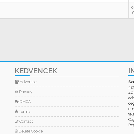
0
6
KEDVENCEK
I
Advertise
Sz
42
Privacy
400
ad
DMCA
cé
e-m
Terms
tel
Cég
Contact
Reg
Delete Cookie