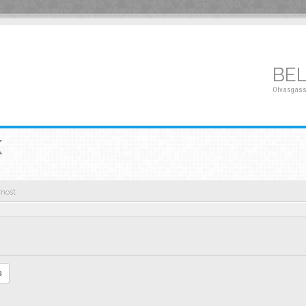
BE
Olvasgass
K
 most
s