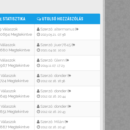
STATISZTIKA
UTOLSÓ HOZZÁSZÓLÁS
9 Válaszok
Szerző:
altermanus
0694 Megtekintve
2023.05.21. 07:56
 Válaszok
Szerző:
jiuer7845
680 Megtekintve
2021.04.02. 10:10
 Válaszok
Szerző:
Glenn
967 Megtekintve
2019.11.07. 17:23
 Válaszok
Szerző:
donder
724 Megtekintve
2012.02.18. 16:38
 Válaszok
Szerző:
donder
649 Megtekintve
2012.02.16. 20:44
 Válaszok
Szerző:
donder
851 Megtekintve
2012.02.16. 20:43
 Válaszok
Szerző:
Milán
887 Megtekintve
2012.02.16. 20:42