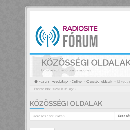
KÖZÖSSÉGI OLDALA
Browse all the forum categories
Fórum kezdőlap
Online
Közösségi oldalak
« Itt vagy
Pontos idő: 2026.08.06. 05:12
KÖZÖSSÉGI OLDALAK
Keresé