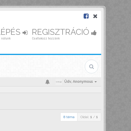
LÉPÉS
REGISZTRÁCIÓ
 nálunk
Csatlakozz hozzánk
Üdv,
Anonymous
8 téma
Oldal:
1
/
1