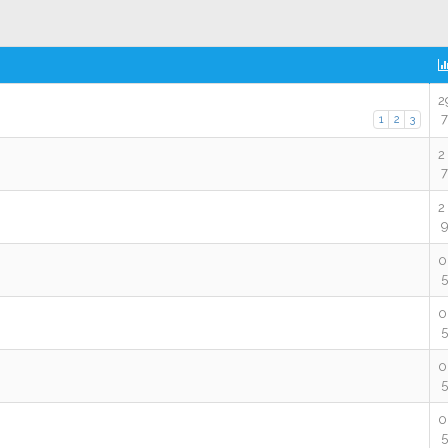
2
7
1
2
3
2
7
2
9
0
5
0
5
0
5
0
5