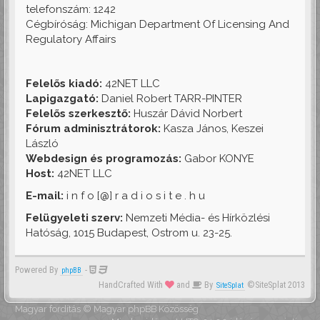
telefonszám: 1242
Cégbíróság: Michigan Department Of Licensing And
Regulatory Affairs
Felelős kiadó:
42NET LLC
Lapigazgató:
Daniel Robert TARR-PINTER
Felelős szerkesztő:
Huszár Dávid Norbert
Fórum adminisztrátorok:
Kasza János, Keszei
László
Webdesign és programozás:
Gabor KONYE
Host:
42NET LLC
E-mail:
i n f o [@] r a d i o s i t e . h u
Felügyeleti szerv:
Nemzeti Média- és Hírközlési
Hatóság, 1015 Budapest, Ostrom u. 23-25.
Powered By
-
phpBB
HandCrafted With
and
By
©SiteSplat 2013
SiteSplat
Magyar fordítás ©
Magyar phpBB Közösség