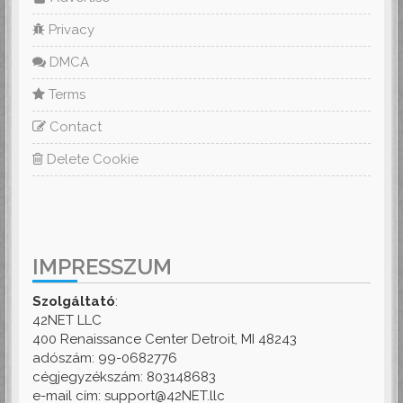
Privacy
DMCA
Terms
Contact
Delete Cookie
IMPRESSZUM
Szolgáltató
:
42NET LLC
400 Renaissance Center Detroit, MI 48243
adószám: 99-0682776
cégjegyzékszám: 803148683
e-mail cím: support@42NET.llc