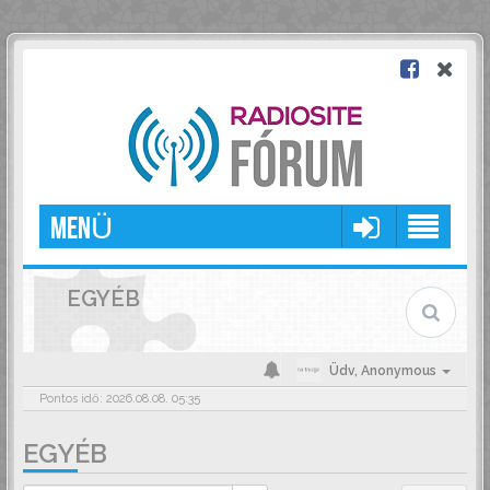
MENÜ
EGYÉB
Üdv,
Anonymous
Pontos idő: 2026.08.08. 05:35
EGYÉB