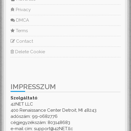
Privacy
DMCA
Terms
Contact
Delete Cookie
IMPRESSZUM
Szolgáltató
:
42NET LLC
400 Renaissance Center Detroit, MI 48243
adószám: 99-0682776
cégjegyzékszám: 803148683
e-mail cím: support@42NET.llc