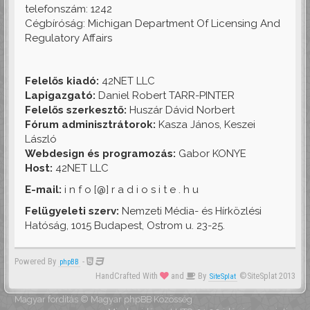
telefonszám: 1242
Cégbíróság: Michigan Department Of Licensing And
Regulatory Affairs
Felelős kiadó:
42NET LLC
Lapigazgató:
Daniel Robert TARR-PINTER
Felelős szerkesztő:
Huszár Dávid Norbert
Fórum adminisztrátorok:
Kasza János, Keszei
László
Webdesign és programozás:
Gabor KONYE
Host:
42NET LLC
E-mail:
i n f o [@] r a d i o s i t e . h u
Felügyeleti szerv:
Nemzeti Média- és Hírközlési
Hatóság, 1015 Budapest, Ostrom u. 23-25.
Powered By
-
phpBB
HandCrafted With
and
By
©SiteSplat 2013
SiteSplat
Magyar fordítás ©
Magyar phpBB Közösség