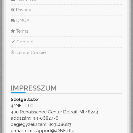
Privacy
DMCA
Terms
Contact
Delete Cookie
IMPRESSZUM
Szolgáltató
:
42NET LLC
400 Renaissance Center Detroit, MI 48243
adószám: 99-0682776
cégjegyzékszám: 803148683
e-mail cím: support@42NET.llc