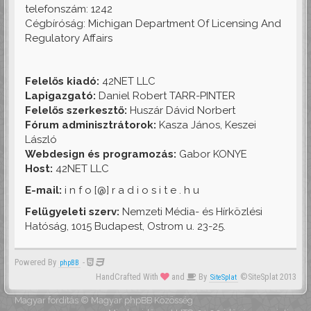
telefonszám: 1242
Cégbíróság: Michigan Department Of Licensing And
Regulatory Affairs
Felelős kiadó:
42NET LLC
Lapigazgató:
Daniel Robert TARR-PINTER
Felelős szerkesztő:
Huszár Dávid Norbert
Fórum adminisztrátorok:
Kasza János, Keszei
László
Webdesign és programozás:
Gabor KONYE
Host:
42NET LLC
E-mail:
i n f o [@] r a d i o s i t e . h u
Felügyeleti szerv:
Nemzeti Média- és Hírközlési
Hatóság, 1015 Budapest, Ostrom u. 23-25.
Powered By
-
phpBB
HandCrafted With
and
By
©SiteSplat 2013
SiteSplat
Magyar fordítás ©
Magyar phpBB Közösség