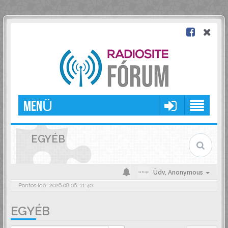
MENÜ
EGYÉB
Üdv,
Anonymous
Pontos idő: 2026.08.06. 11:40
EGYÉB