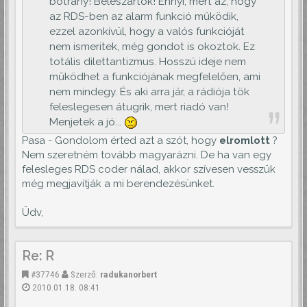
botrány! Beleszartok! Ennyi, mert az, hogy
az RDS-ben az alarm funkció működik,
ezzel azonkívül, hogy a valós funkcióját
nem ismeritek, még gondot is okoztok. Ez
totális dilettantizmus. Hosszú ideje nem
működhet a funkciójának megfelelően, ami
nem mindegy. És aki arra jár, a rádiója tök
feleslegesen átugrik, mert riadó van!
Menjetek a jó...
Pasa - Gondolom érted azt a szót, hogy
elromlott
?
Nem szeretném tovább magyarázni. De ha van egy
felesleges RDS coder nálad, akkor szívesen vesszük
még megjavítják a mi berendezésünket.
Üdv,
Re: R
#37746
Szerző:
radukanorbert
2010.01.18. 08:41