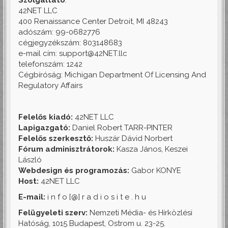
42NET LLC
400 Renaissance Center Detroit, MI 48243
adószám: 99-0682776
cégjegyzékszám: 803148683
e-mail cím: support@42NET.llc
telefonszám: 1242
Cégbíróság: Michigan Department Of Licensing And
Regulatory Affairs
Felelős kiadó:
42NET LLC
Lapigazgató:
Daniel Robert TARR-PINTER
Felelős szerkesztő:
Huszár Dávid Norbert
Fórum adminisztrátorok:
Kasza János, Keszei
László
Webdesign és programozás:
Gabor KONYE
Host:
42NET LLC
E-mail:
i n f o [@] r a d i o s i t e . h u
Felügyeleti szerv:
Nemzeti Média- és Hírközlési
Hatóság, 1015 Budapest, Ostrom u. 23-25.