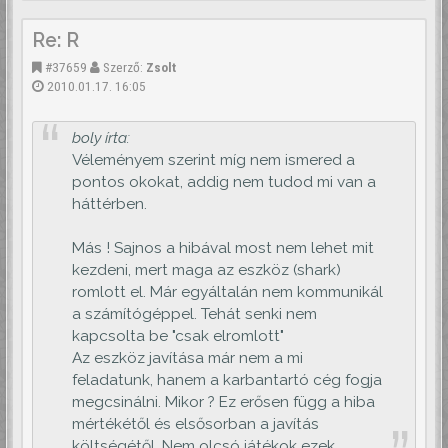
Re: R
#37659
Szerző:
Zsolt
2010.01.17. 16:05
boly írta:
Véleményem szerint míg nem ismered a
pontos okokat, addig nem tudod mi van a
háttérben.
Más ! Sajnos a hibával most nem lehet mit
kezdeni, mert maga az eszköz (shark)
romlott el. Már egyáltalán nem kommunikál
a számítógéppel. Tehát senki nem
kapcsolta be "csak elromlott"
Az eszköz javítása már nem a mi
feladatunk, hanem a karbantartó cég fogja
megcsinálni. Mikor ? Ez erősen függ a hiba
mértékétől és elsősorban a javítás
költségétől. Nem olcsó játékok ezek.