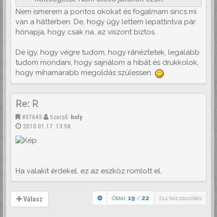
Nem ismerem a pontos okokat és fogalmam sincs mi
van a háttérben. De, hogy úgy lettem lepattintva pár
hónapja, hogy csak na, az viszont biztos.
De így, hogy végre tudom, hogy ránéztetek, legalább
tudom mondani, hogy sajnálom a hibát és drukkolok,
hogy mihamarabb megoldás szülessen.
Re: R
#37645
Szerző:
boly
2010.01.17. 13:58
Ha valakit érdekel, ez az eszköz romlott el.
Oldal:
19
/
22
214 hozzászólás
Válasz