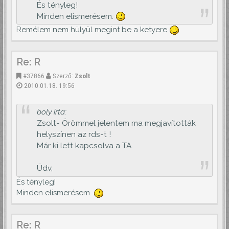
És tényleg!
Minden elismerésem.
Remélem nem hülyül megint be a ketyere
Re: R
#37866
Szerző:
Zsolt
2010.01.18. 19:56
boly írta:
Zsolt- Örömmel jelentem ma megjavították
helyszínen az rds-t !
Már ki lett kapcsolva a TA.
Üdv,
És tényleg!
Minden elismerésem.
Re: R