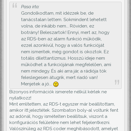
Pasa írta:
Gondolkodtam, mit idézzek be, de
tanácstalan lettem. Sokmindent lehetett
volna, de inkább nem... Röviden, ez
botrány! Beleszartok! Ennyi, mert az, hogy
az RDS-ben az alarm funkció működik,
ezzel azonkívül, hogy a valós funkcióját
nem ismeritek, még gondot is okoztok. Ez
totális dilettantizmus. Hosszú ideje nem
működhet a funkciójának megfelelően, ami
nem mindegy. És aki arra jár, a rádiója tök
feleslegesen átugrik, mert riadó van!
Menjetek a jó...
Bizonyos információk ismerete nélkül kérlek ne
nyilatkozz!
Mint említettem, az RDS-t egyszer már beállítottam,
amikor itt jeleztétek. Szombaton boly-al voltunk fent
az adónál, hogy ismételten beállítsuk, viszont a
konfigurációs felületére nem lehet feljelentkezni.
Valószínüleg az RDS coder meghibásodott, amelyet