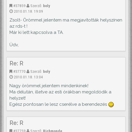
#37859
Szerző:
boly
2010.01.18. 19:09
Zsolt- Örömmel jelentem ma megjavították helyszínen
az rds-t !
Már ki lett kapcsolva a TA.
Üdv,
Re: R
#37770
Szerző:
boly
2010.01.18. 13:04
Nagy örömmel jelentem mindenkinek!
Ma délután, illetve az esti órákban megoldódik a
helyzet!
Egész pontosan le lesz cserélve a berendezés
Re: R
#37759
Szerző:
Richmonde