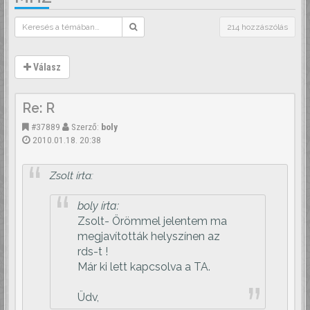
214 hozzászólás
Válasz
Re: R
#37889
Szerző:
boly
2010.01.18. 20:38
Zsolt írta:
boly írta:
Zsolt- Örömmel jelentem ma
megjavították helyszínen az
rds-t !
Már ki lett kapcsolva a TA.
Üdv,