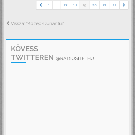
1
…
17
18
19
20
21
22
Vissza: “Közép-Dunántúl”
KÖVESS
TWITTEREN
@RADIOSITE_HU