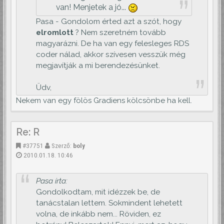
van! Menjetek a jó...
Pasa - Gondolom érted azt a szót, hogy
elromlott
? Nem szeretném tovább
magyarázni. De ha van egy felesleges RDS
coder nálad, akkor szívesen vesszük még
megjavítják a mi berendezésünket.
Üdv,
Nekem van egy fölös Gradiens kölcsönbe ha kell.
Re: R
#37751
Szerző:
boly
2010.01.18. 10:46
Pasa írta:
Gondolkodtam, mit idézzek be, de
tanácstalan lettem. Sokmindent lehetett
volna, de inkább nem... Röviden, ez