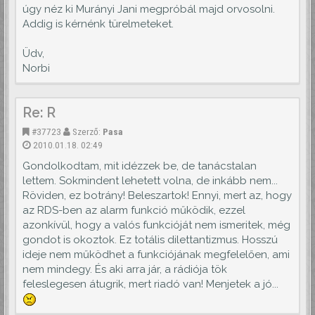
úgy néz ki Murányi Jani megpróbál majd orvosolni.
Addig is kérnénk türelmeteket.
Üdv,
Norbi
Re: R
#37723
Szerző:
Pasa
2010.01.18. 02:49
Gondolkodtam, mit idézzek be, de tanácstalan
lettem. Sokmindent lehetett volna, de inkább nem...
Röviden, ez botrány! Beleszartok! Ennyi, mert az, hogy
az RDS-ben az alarm funkció működik, ezzel
azonkívül, hogy a valós funkcióját nem ismeritek, még
gondot is okoztok. Ez totális dilettantizmus. Hosszú
ideje nem működhet a funkciójának megfelelően, ami
nem mindegy. És aki arra jár, a rádiója tök
feleslegesen átugrik, mert riadó van! Menjetek a jó...