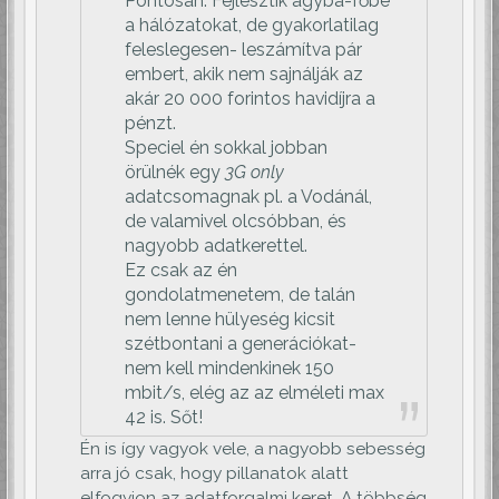
Pontosan. Fejlesztik agyba-főbe
a hálózatokat, de gyakorlatilag
feleslegesen- leszámítva pár
embert, akik nem sajnálják az
akár 20 000 forintos havidíjra a
pénzt.
Speciel én sokkal jobban
örülnék egy
3G only
adatcsomagnak pl. a Vodánál,
de valamivel olcsóbban, és
nagyobb adatkerettel.
Ez csak az én
gondolatmenetem, de talán
nem lenne hülyeség kicsit
szétbontani a generációkat-
nem kell mindenkinek 150
mbit/s, elég az az elméleti max
42 is. Sőt!
Én is így vagyok vele, a nagyobb sebesség
arra jó csak, hogy pillanatok alatt
elfogyjon az adatforgalmi keret. A többség