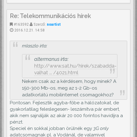
Re: Telekommunikációs hírek
#163592
Szerző:
noartist
2016.12.21. 14:58
mlaszlo írta:
altermanus írta:
http://www.sat.hu/hirek/szabadda-
valhat ... /4021.html
Nekem csak az a kérdésem, hogy minek? A
150-300 Mb-os, meg az 1-2 Gb-os
adatkorlátú mobilinternet csomagokhoz?
Pontosan. Fejlesztik agyba-főbe a hálózatokat, de
gyakorlatilag feleslegesen- leszámítva pár embert,
akik nem sajnálják az akár 20 000 forintos havidíjra a
pénzt.
Speciel én sokkal jobban örülnék egy
3G only
adatcsomagnak pl. a Vodánál, de valamivel