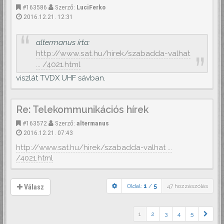
#163586
Szerző:
LuciFerko
2016.12.21. 12:31
altermanus írta:
http://www.sat.hu/hirek/szabadda-valhat
... /4021.html
viszlát TVDX UHF sávban.
Re: Telekommunikációs hírek
#163572
Szerző:
altermanus
2016.12.21. 07:43
http://www.sat.hu/hirek/szabadda-valhat ...
/4021.html
Oldal:
1
/
5
47 hozzászólás
Válasz
1
2
3
4
5