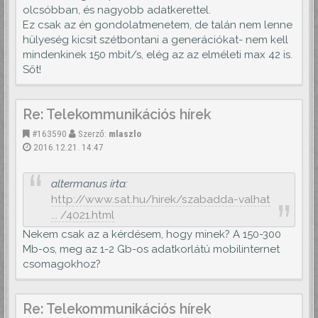
olcsóbban, és nagyobb adatkerettel.
Ez csak az én gondolatmenetem, de talán nem lenne
hülyeség kicsit szétbontani a generációkat- nem kell
mindenkinek 150 mbit/s, elég az az elméleti max 42 is.
Sőt!
Re: Telekommunikációs hírek
#163590
Szerző:
mlaszlo
2016.12.21. 14:47
altermanus írta:
http://www.sat.hu/hirek/szabadda-valhat
... /4021.html
Nekem csak az a kérdésem, hogy minek? A 150-300
Mb-os, meg az 1-2 Gb-os adatkorlátú mobilinternet
csomagokhoz?
Re: Telekommunikációs hírek