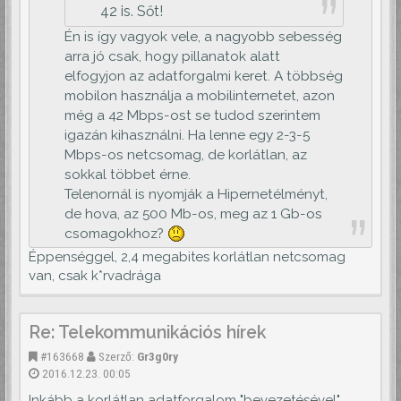
42 is. Sőt!
Én is így vagyok vele, a nagyobb sebesség
arra jó csak, hogy pillanatok alatt
elfogyjon az adatforgalmi keret. A többség
mobilon használja a mobilinternetet, azon
még a 42 Mbps-ost se tudod szerintem
igazán kihasználni. Ha lenne egy 2-3-5
Mbps-os netcsomag, de korlátlan, az
sokkal többet érne.
Telenornál is nyomják a Hipernetélményt,
de hova, az 500 Mb-os, meg az 1 Gb-os
csomagokhoz?
Éppenséggel, 2,4 megabites korlátlan netcsomag
van, csak k*rvadrága
Re: Telekommunikációs hírek
#163668
Szerző:
Gr3g0ry
2016.12.23. 00:05
Inkább a korlátlan adatforgalom "bevezetésével"