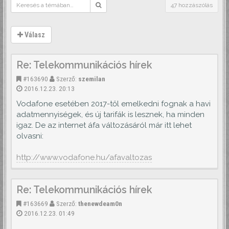
47 hozzászólás
Válasz
Re: Telekommunikációs hírek
#163690
Szerző:
szemilan
2016.12.23. 20:13
Vodafone esetében 2017-től emelkedni fognak a havi
adatmennyiségek, és új tarifák is lesznek, ha minden
igaz. De az internet áfa változásáról már itt lehet
olvasni:
http://www.vodafone.hu/afavaltozas
Re: Telekommunikációs hírek
#163669
Szerző:
thenewdeam0n
2016.12.23. 01:49