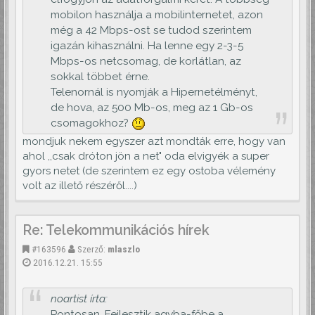
mobilon használja a mobilinternetet, azon
még a 42 Mbps-ost se tudod szerintem
igazán kihasználni. Ha lenne egy 2-3-5
Mbps-os netcsomag, de korlátlan, az
sokkal többet érne.
Telenornál is nyomják a Hipernetélményt,
de hova, az 500 Mb-os, meg az 1 Gb-os
csomagokhoz?
mondjuk nekem egyszer azt mondták erre, hogy van
ahol ,,csak dróton jön a net" oda elvigyék a super
gyors netet (de szerintem ez egy ostoba vélemény
volt az illető részéről....)
Re: Telekommunikációs hírek
#163596
Szerző:
mlaszlo
2016.12.21. 15:55
noartist írta:
Pontosan. Fejlesztik agyba-főbe a