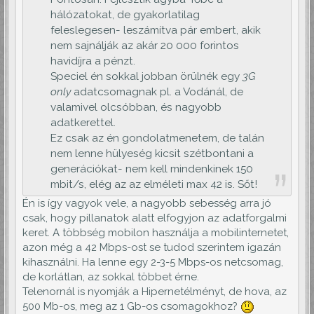
hálózatokat, de gyakorlatilag
feleslegesen- leszámítva pár embert, akik
nem sajnálják az akár 20 000 forintos
havidíjra a pénzt.
Speciel én sokkal jobban örülnék egy
3G
only
adatcsomagnak pl. a Vodánál, de
valamivel olcsóbban, és nagyobb
adatkerettel.
Ez csak az én gondolatmenetem, de talán
nem lenne hülyeség kicsit szétbontani a
generációkat- nem kell mindenkinek 150
mbit/s, elég az az elméleti max 42 is. Sőt!
Én is így vagyok vele, a nagyobb sebesség arra jó
csak, hogy pillanatok alatt elfogyjon az adatforgalmi
keret. A többség mobilon használja a mobilinternetet,
azon még a 42 Mbps-ost se tudod szerintem igazán
kihasználni. Ha lenne egy 2-3-5 Mbps-os netcsomag,
de korlátlan, az sokkal többet érne.
Telenornál is nyomják a Hipernetélményt, de hova, az
500 Mb-os, meg az 1 Gb-os csomagokhoz?