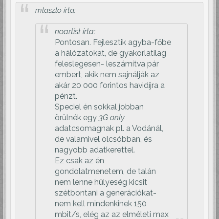
mlaszlo írta:
noartist írta:
Pontosan. Fejlesztik agyba-főbe
a hálózatokat, de gyakorlatilag
feleslegesen- leszámítva pár
embert, akik nem sajnálják az
akár 20 000 forintos havidíjra a
pénzt.
Speciel én sokkal jobban
örülnék egy
3G only
adatcsomagnak pl. a Vodánál,
de valamivel olcsóbban, és
nagyobb adatkerettel.
Ez csak az én
gondolatmenetem, de talán
nem lenne hülyeség kicsit
szétbontani a generációkat-
nem kell mindenkinek 150
mbit/s, elég az az elméleti max