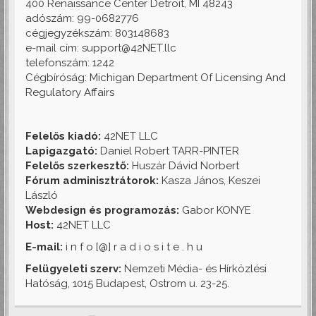
400 Renaissance Center Detroit, MI 48243
adószám: 99-0682776
cégjegyzékszám: 803148683
e-mail cím: support@42NET.llc
telefonszám: 1242
Cégbíróság: Michigan Department Of Licensing And
Regulatory Affairs
Felelős kiadó:
42NET LLC
Lapigazgató:
Daniel Robert TARR-PINTER
Felelős szerkesztő:
Huszár Dávid Norbert
Fórum adminisztrátorok:
Kasza János, Keszei
László
Webdesign és programozás:
Gabor KONYE
Host:
42NET LLC
E-mail:
i n f o [@] r a d i o s i t e . h u
Felügyeleti szerv:
Nemzeti Média- és Hírközlési
Hatóság, 1015 Budapest, Ostrom u. 23-25.