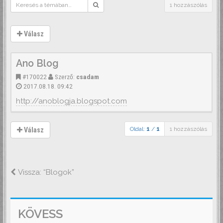
1 hozzászólás
Válasz
Ano Blog
#170022
Szerző:
csadam
2017.08.18. 09:42
http://anoblogja.blogspot.com
Oldal:
1
/
1
1 hozzászólás
Válasz
Vissza: “Blogok”
KÖVESS