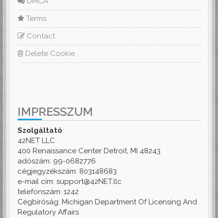
DMCA
Terms
Contact
Delete Cookie
IMPRESSZUM
Szolgáltató
:
42NET LLC
400 Renaissance Center Detroit, MI 48243
adószám: 99-0682776
cégjegyzékszám: 803148683
e-mail cím: support@42NET.llc
telefonszám: 1242
Cégbíróság: Michigan Department Of Licensing And
Regulatory Affairs