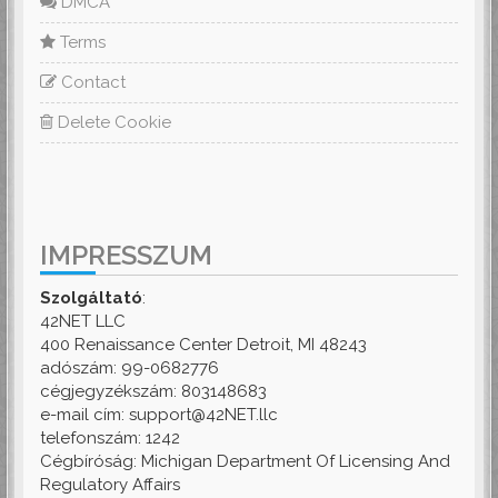
DMCA
Terms
Contact
Delete Cookie
IMPRESSZUM
Szolgáltató
:
42NET LLC
400 Renaissance Center Detroit, MI 48243
adószám: 99-0682776
cégjegyzékszám: 803148683
e-mail cím: support@42NET.llc
telefonszám: 1242
Cégbíróság: Michigan Department Of Licensing And
Regulatory Affairs