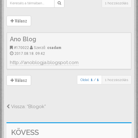
1 hozzászólás
Válasz
Ano Blog
#170022
Szerző:
csadam
2017.08.18. 09:42
http://anoblogja.blogspot.com
Oldal:
1
/
1
1 hozzászólás
Válasz
Vissza: “Blogok”
KÖVESS