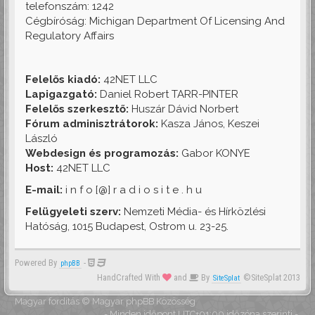
telefonszám: 1242
Cégbíróság: Michigan Department Of Licensing And
Regulatory Affairs
Felelős kiadó:
42NET LLC
Lapigazgató:
Daniel Robert TARR-PINTER
Felelős szerkesztő:
Huszár Dávid Norbert
Fórum adminisztrátorok:
Kasza János, Keszei
László
Webdesign és programozás:
Gabor KONYE
Host:
42NET LLC
E-mail:
i n f o [@] r a d i o s i t e . h u
Felügyeleti szerv:
Nemzeti Média- és Hírközlési
Hatóság, 1015 Budapest, Ostrom u. 23-25.
Powered By
-
phpBB
HandCrafted With
and
By
©SiteSplat 2013
SiteSplat
Magyar fordítás ©
Magyar phpBB Közösség
- Minden időpont
UTC+01:00
időzóna szerinti -