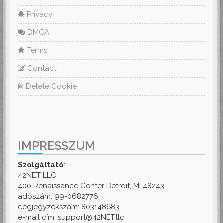
Privacy
DMCA
Terms
Contact
Delete Cookie
IMPRESSZUM
Szolgáltató
:
42NET LLC
400 Renaissance Center Detroit, MI 48243
adószám: 99-0682776
cégjegyzékszám: 803148683
e-mail cím: support@42NET.llc