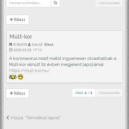
1 hozzászólás
Válasz
Múlt-kor
#186599
Szerző:
Glenn
2020.03.20. 17:12
A koronavírus miatt mától ingyenesen olvashatóak a
Múlt-kor elmúlt tíz évben megjelent lapszámai:
https://mult-kor.hu/
Oldal:
1
/
1
1 hozzászólás
Válasz
Vissza: “Tematikus lapok”