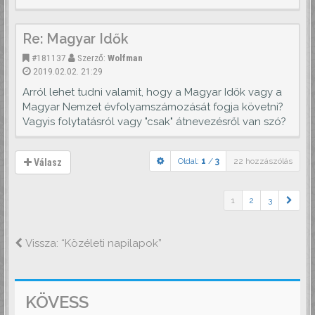
Re: Magyar Idők
#181137
Szerző:
Wolfman
2019.02.02. 21:29
Arról lehet tudni valamit, hogy a Magyar Idők vagy a
Magyar Nemzet évfolyamszámozását fogja követni?
Vagyis folytatásról vagy "csak" átnevezésről van szó?
Oldal:
1
/
3
22 hozzászólás
Válasz
1
2
3
Vissza: “Közéleti napilapok”
KÖVESS