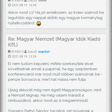
#193614
Szerző:
Glenn
2021.08.19. 16:48
Akkor most 1:1? Ha jól emlékszem, az Index számolt be
legutóbb egy nappal előbb egy magyar kormánytag
nyilatkozatáról.
Re: Magyar Nemzet (Magyar Idők Kiadó
Kft.)
#193613
Szerző:
noartist
2021.08.19. 13:26
El nem tudom képzelni, miféle szerkesztési elvet
követhetnek ennél a papírnál, ha egy szeptemberi
konferenciáról már most múlt időben számolnak be -
persze Sorosozva, mert hát másra nem futja.
Újság ekkorát még nem égett Magyarországon, mint
a Nemzet tegnap. Ha még valami maradt a
nimbuszából, akkor most az is megsemmisült.
Szegény Pethő Sándor, ha látná, mit művelnek a