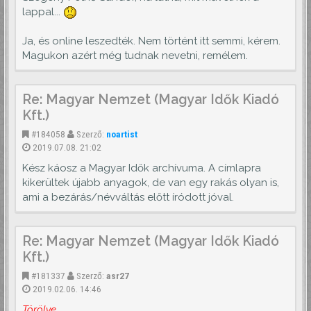
lappal...
Ja, és online leszedték. Nem történt itt semmi, kérem.
Magukon azért még tudnak nevetni, remélem.
Re: Magyar Nemzet (Magyar Idők Kiadó
Kft.)
#184058
Szerző:
noartist
2019.07.08. 21:02
Kész káosz a Magyar Idők archívuma. A címlapra
kikerültek újabb anyagok, de van egy rakás olyan is,
ami a bezárás/névváltás előtt íródott jóval.
Re: Magyar Nemzet (Magyar Idők Kiadó
Kft.)
#181337
Szerző:
asr27
2019.02.06. 14:46
Törölve.