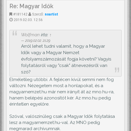
Re: Magyar Idők
#181142
Szerző:
noartist
2019.02.03. 12:56
Wolfman
írta:
↑
2019.02.02. 21:29
Arról lehet tudni valamit, hogy a Magyar
Idők vagy a Magyar Nemzet
évfolyamszámozását fogja követni? Vagyis
folytatásról vagy "csak" átnevezésről van
szó?
Elméletileg utóbbi. A fejlécen kívül semmi nem fog
változni. Nézegetem most a honlapokat, és a
magyarnemzet.hu már nem irányít át az mno.hu-ra,
hanem belépési azonosítót kér. Az mno.hu pedig
érintetlen egyelőre.
Szóval, valószínűleg csak a Magyar Idők folytatása
lesz a magyarnemzet.hu-val. Az MNO pedig
megmarad archívumnak.