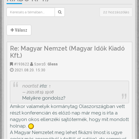
22 hozzászólás
Válasz
Re: Magyar Nemzet (Magyar Idők Kiadó
Kft.)
#193622
Szerző:
Glenn
2021.08.20. 15:30
noartist
írta:
↑
2021.08.19. 19:08
Melyikre gondolsz?
Amikor valamelyik kormánytag Olaszországban vett
részt konferencián és előző nap már meg is írta a
nagyon okos ellenzéki sajtótermék, hogy mit mondott
holnap.
A Magyar Nemzetet meg lehet fikázni (most is ugye
egész más apropóból jutottál el odáig), de semmivel