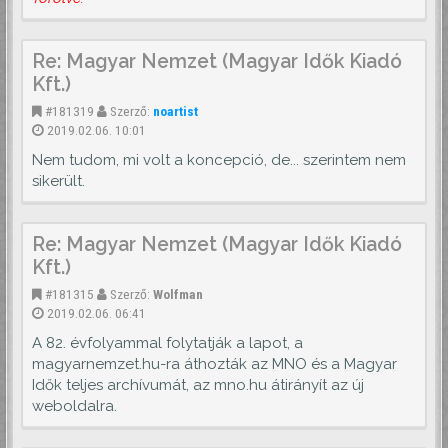
Re: Magyar Nemzet (Magyar Idők Kiadó
Kft.)
#181319
Szerző:
noartist
2019.02.06. 10:01
Nem tudom, mi volt a koncepció, de... szerintem nem
sikerült.
Re: Magyar Nemzet (Magyar Idők Kiadó
Kft.)
#181315
Szerző:
Wolfman
2019.02.06. 06:41
A 82. évfolyammal folytatják a lapot, a
magyarnemzet.hu-ra áthozták az MNO és a Magyar
Idők teljes archívumát, az mno.hu átirányít az új
weboldalra.