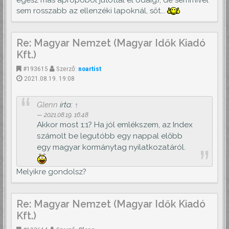
sem rosszabb az ellenzéki lapoknál, sőt...
Re: Magyar Nemzet (Magyar Idők Kiadó
Kft.)
#193615
Szerző:
noartist
2021.08.19. 19:08
Glenn
írta:
↑
2021.08.19. 16:48
Akkor most 1:1? Ha jól emlékszem, az Index
számolt be legutóbb egy nappal előbb
egy magyar kormánytag nyilatkozatáról.
Melyikre gondolsz?
Re: Magyar Nemzet (Magyar Idők Kiadó
Kft.)