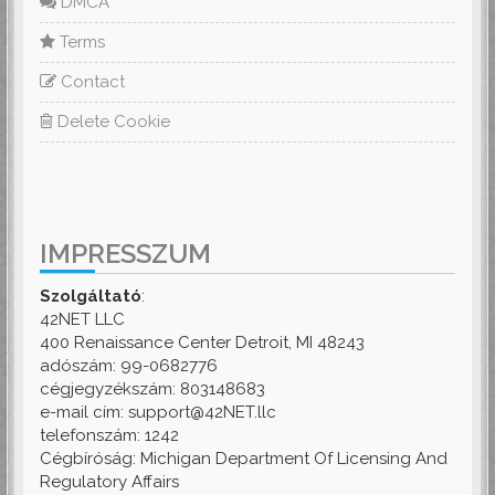
DMCA
Terms
Contact
Delete Cookie
IMPRESSZUM
Szolgáltató
:
42NET LLC
400 Renaissance Center Detroit, MI 48243
adószám: 99-0682776
cégjegyzékszám: 803148683
e-mail cím: support@42NET.llc
telefonszám: 1242
Cégbíróság: Michigan Department Of Licensing And
Regulatory Affairs