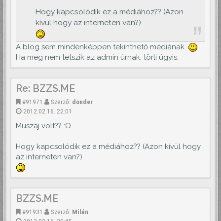
Hogy kapcsolódik ez a médiához?? (Azon
kívül hogy az interneten van?)
A blog sem mindenképpen tekinthető médiának.
Ha meg nem tetszik az admin úrnak, törli úgyis.
Re: BZZS.ME
#91971
Szerző:
donder
2012.02.16. 22:01
Muszáj volt?? :O
Hogy kapcsolódik ez a médiához?? (Azon kívül hogy
az interneten van?)
BZZS.ME
#91931
Szerző:
Milán
2012.02.16. 20:45