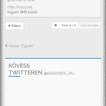
http://bzzs.me
Ingyen SMS küldő
Oldal:
1
/
1
4 hozzászólás
Válasz
Vissza: “Egyéb”
KÖVESS
TWITTEREN
@RADIOSITE_HU