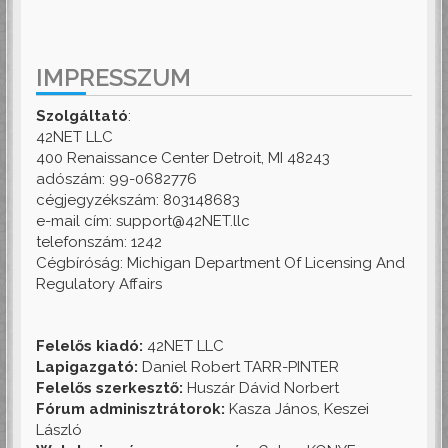
IMPRESSZUM
Szolgáltató
:
42NET LLC
400 Renaissance Center Detroit, MI 48243
adószám: 99-0682776
cégjegyzékszám: 803148683
e-mail cím: support@42NET.llc
telefonszám: 1242
Cégbíróság: Michigan Department Of Licensing And
Regulatory Affairs
Felelős kiadó:
42NET LLC
Lapigazgató:
Daniel Robert TARR-PINTER
Felelős szerkesztő:
Huszár Dávid Norbert
Fórum adminisztrátorok:
Kasza János, Keszei
László