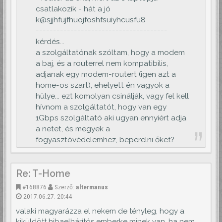
csatlakozik - hát a jó
k@sjjhfujfhuojfoshfsuiyhcusfu8
--------------------------------------
kérdés...
a szolgáltatónak szóltam, hogy a modem
a baj, és a routerrel nem kompatibilis,
adjanak egy modem-routert (igen azt a
home-os szart), ehelyett én vagyok a
hülye... ezt komolyan csinálják, vagy fel kell
hívnom a szolgáltatót, hogy van egy
1Gbps szolgáltató aki ugyan ennyiért adja
a netet, és megyek a
fogyasztóvédelemhez, beperelni őket?
Re: T-Home
#168876
Szerző:
altermanus
2017.06.27. 20:44
valaki magyarázza el nekem de tényleg, hogy a
kiküldött hibaelhárítós emberke minek van, ha nem