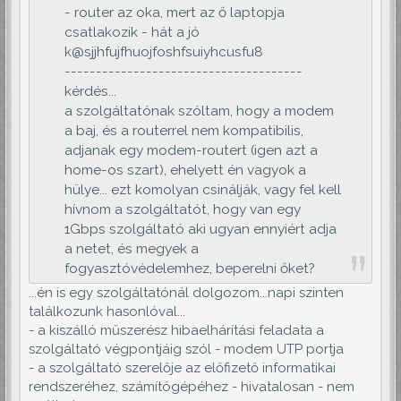
- router az oka, mert az ő laptopja
csatlakozik - hát a jó
k@sjjhfujfhuojfoshfsuiyhcusfu8
--------------------------------------
kérdés...
a szolgáltatónak szóltam, hogy a modem
a baj, és a routerrel nem kompatibilis,
adjanak egy modem-routert (igen azt a
home-os szart), ehelyett én vagyok a
hülye... ezt komolyan csinálják, vagy fel kell
hívnom a szolgáltatót, hogy van egy
1Gbps szolgáltató aki ugyan ennyiért adja
a netet, és megyek a
fogyasztóvédelemhez, beperelni őket?
...én is egy szolgáltatónál dolgozom...napi szinten
találkozunk hasonlóval...
- a kiszálló műszerész hibaelhárítási feladata a
szolgáltató végpontjáig szól - modem UTP portja
- a szolgáltató szerelője az előfizető informatikai
rendszeréhez, számítógépéhez - hivatalosan - nem