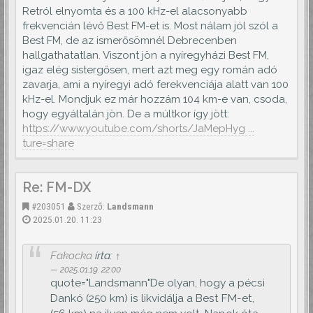
Retról elnyomta és a 100 kHz-el alacsonyabb
frekvencián lévő Best FM-et is. Most nálam jól szól a
Best FM, de az ismerősömnél Debrecenben
hallgathatatlan. Viszont jön a nyíregyházi Best FM,
igaz elég sistergősen, mert azt meg egy román adó
zavarja, ami a nyíregyi adó ferekvenciája alatt van 100
kHz-el. Mondjuk ez már hozzám 104 km-e van, csoda,
hogy egyáltalán jön. De a múltkor így jött:
https://www.youtube.com/shorts/JaMepHyg ...
ture=share
Re: FM-DX
#203051
Szerző:
Landsmann
2025.01.20. 11:23
Fakocka
írta:
↑
2025.01.19. 22:00
quote="Landsmann"De olyan, hogy a pécsi
Dankó (250 km) is likvidálja a Best FM-et,