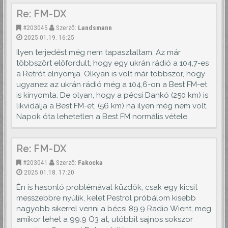
Re: FM-DX
#203045
Szerző:
Landsmann
2025.01.19. 16:25
Ilyen terjedést még nem tapasztaltam. Az már
többszört előfordult, hogy egy ukrán rádió a 104,7-es
a Retrót elnyomja. Olkyan is volt már többször, hogy
ugyanez az ukrán rádió még a 104,6-on a Best FM-et
is kinyomta. De olyan, hogy a pécsi Dankó (250 km) is
likvidálja a Best FM-et, (56 km) na ilyen még nem volt.
Napok óta lehetetlen a Best FM normális vétele.
Re: FM-DX
#203041
Szerző:
Fakocka
2025.01.18. 17:20
Én is hasonló problémával küzdök, csak egy kicsit
messzebbre nyúlik, kelet Pestrol próbálom kisebb
nagyobb sikerrel venni a bécsi 89.9 Radio Wient, meg
amikor lehet a 99.9 Ö3 at, utóbbit sajnos sokszor