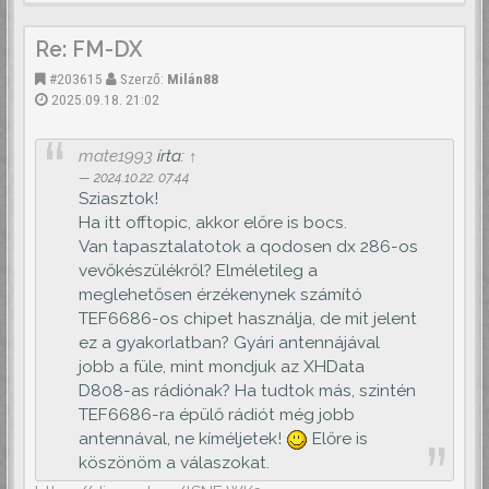
Re: FM-DX
#203615
Szerző:
Milán88
2025.09.18. 21:02
mate1993
írta:
↑
2024.10.22. 07:44
Sziasztok!
Ha itt offtopic, akkor előre is bocs.
Van tapasztalatotok a qodosen dx 286-os
vevőkészülékről? Elméletileg a
meglehetősen érzékenynek számító
TEF6686-os chipet használja, de mit jelent
ez a gyakorlatban? Gyári antennájával
jobb a füle, mint mondjuk az XHData
D808-as rádiónak? Ha tudtok más, szintén
TEF6686-ra épülő rádiót még jobb
antennával, ne kíméljetek!
Előre is
köszönöm a válaszokat.