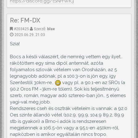
https://discord.gg/tSNFrWK3
Re: FM-DX
#203425
Szerző:
blue
2025.06.29. 21:03
Szia!
Bocs a késői válaszért, de nemrég vettem egy ilyet..
rákötöttem egy sima dipól antennát, azóta
folyamatos szlovák vételem van Orosházán, az 5
legnagyobb adónak, pl a 100.3-on is jön egy, így
Szentestől 30km-re..
vagy pl. a 90.1-en az SRO1 (a
90.2 Oros FM ~3km-re tőlem). Sok kis teljesítményű
szerb, román, magyar adó sztereo-ban jön.. 5 elemes
yagi-val még jobb.
Rendszeres cseh és osztrák vételeim is vannak: a 92.0
Oe1 szinte állandó vétel (102.9, 99.9, 104.9 89.2, 89.9
stb is gyakori) a Brno-i adók is rendszeresen
megjelennek a 106.5-ön vagy a 95.1-en 450km-ről,
napközben is amikor egyáltalán nincs tropo.