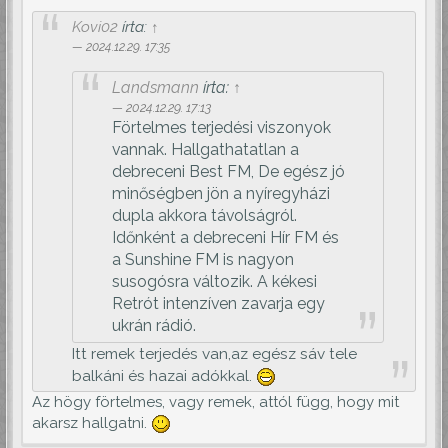
Kovi02
írta:
↑
2024.12.29. 17:35
Landsmann
írta:
↑
2024.12.29. 17:13
Förtelmes terjedési viszonyok
vannak. Hallgathatatlan a
debreceni Best FM, De egész jó
minőségben jön a nyíregyházi
dupla akkora távolságról.
Időnként a debreceni Hír FM és
a Sunshine FM is nagyon
susogósra változik. A kékesi
Retrót intenzíven zavarja egy
ukrán rádió.
Itt remek terjedés van,az egész sáv tele
balkáni és hazai adókkal.
Az högy förtelmes, vagy remek, attól függ, hogy mit
akarsz hallgatni.