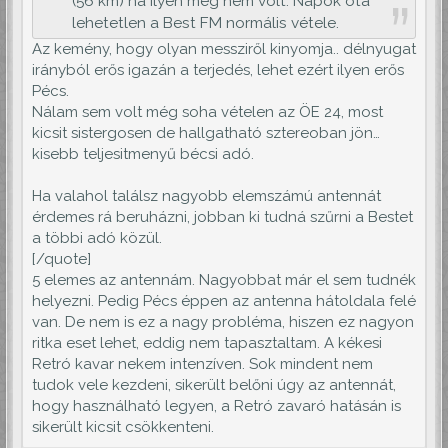
(56 km) na ilyen még nem volt. Napok óta
lehetetlen a Best FM normális vétele.
Az kemény, hogy olyan messziről kinyomja.. délnyugat
irányból erős igazán a terjedés, lehet ezért ilyen erős
Pécs.
Nálam sem volt még soha vételen az ÖE 24, most
kicsit sistergosen de hallgatható sztereoban jön…
kisebb teljesitmenyű bécsi adó.
Ha valahol találsz nagyobb elemszámú antennát
érdemes rá beruházni, jobban ki tudná szűrni a Bestet
a többi adó közül.
[/quote]
5 elemes az antennám. Nagyobbat már el sem tudnék
helyezni. Pedig Pécs éppen az antenna hátoldala felé
van. De nem is ez a nagy probléma, hiszen ez nagyon
ritka eset lehet, eddig nem tapasztaltam. A kékesi
Retró kavar nekem intenzíven. Sok mindent nem
tudok vele kezdeni, sikerült belőni úgy az antennát,
hogy használható legyen, a Retró zavaró hatásán is
sikerült kicsit csökkenteni.