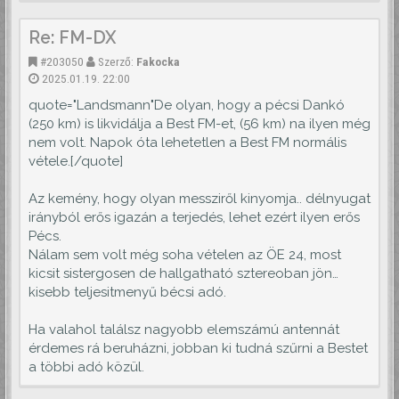
Re: FM-DX
#203050
Szerző:
Fakocka
2025.01.19. 22:00
quote="Landsmann"De olyan, hogy a pécsi Dankó
(250 km) is likvidálja a Best FM-et, (56 km) na ilyen még
nem volt. Napok óta lehetetlen a Best FM normális
vétele.[/quote]
Az kemény, hogy olyan messziről kinyomja.. délnyugat
irányból erős igazán a terjedés, lehet ezért ilyen erős
Pécs.
Nálam sem volt még soha vételen az ÖE 24, most
kicsit sistergosen de hallgatható sztereoban jön…
kisebb teljesitmenyű bécsi adó.
Ha valahol találsz nagyobb elemszámú antennát
érdemes rá beruházni, jobban ki tudná szűrni a Bestet
a többi adó közül.