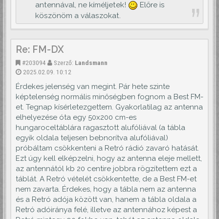
antennával, ne kíméljetek!
Előre is
köszönöm a válaszokat.
Re: FM-DX
#203094
Szerző:
Landsmann
2025.02.09. 10:12
Érdekes jelenség van megint. Pár hete szinte
képtelenség normális minőségben fognom a Best FM-
et. Tegnap kísérletezgettem. Gyakorlatilag az antenna
elhelyezése óta egy 50x200 cm-es
hungaroceltáblára ragasztott alufóliával (a tábla
egyik oldala teljesen bebnorítva alufóliával)
próbáltam csökkenteni a Retró rádió zavaró hatását.
Ezt úgy kell elképzelni, hogy az antenna eleje mellett,
az antennától kb 20 centire jobbra rögzítettem ezt a
táblát. A Retró vételét csökkentette, de a Best FM-et
nem zavarta. Érdekes, hogy a tábla nem az antenna
és a Retró adója között van, hanem a tábla oldala a
Retró adóiránya felé, illetve az antennához képest a