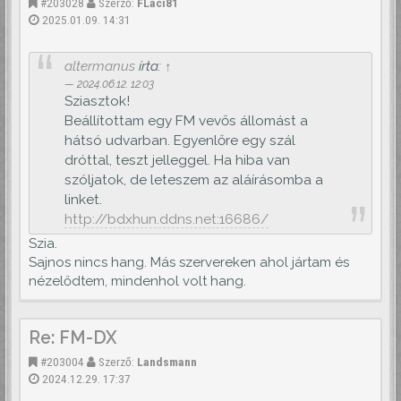
#203028
Szerző:
FLaci81
2025.01.09. 14:31
altermanus
írta:
↑
2024.06.12. 12:03
Sziasztok!
Beállítottam egy FM vevős állomást a
hátsó udvarban. Egyenlőre egy szál
dróttal, teszt jelleggel. Ha hiba van
szóljatok, de leteszem az aláírásomba a
linket.
http://bdxhun.ddns.net:16686/
Szia.
Sajnos nincs hang. Más szervereken ahol jártam és
nézelődtem, mindenhol volt hang.
Re: FM-DX
#203004
Szerző:
Landsmann
2024.12.29. 17:37