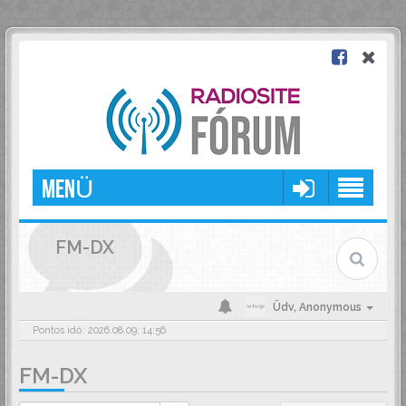
MENÜ
FM-DX
Üdv,
Anonymous
Pontos idő: 2026.08.09. 14:56
FM-DX