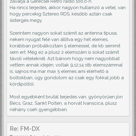
zavarja a Gerecsei Retro rádió 100.0-n.
Ha nincs terjedés, akkor nagyon hullamzó a vétel, van
hogy percekig Sztereo RDS, később aztán csak
sistergés megy.
Szerintem nagyon sokat számít az antenna típusa,
nekem nyugat felé van állítva egy hét elemes,
korábban próbálkoztam 5 elemessel, de kb semmit
sem ert. Még ez a plusz 2 elemszám is sokat számít
távoli vételeknél. Azt bánom hogy nem nagyobbat
vettem annak idején, voltak 9,12,14 stb elemszámmal
is, sajnos ma mar max 5 elemes ami elérhető a
boltokban, úgy gondolom az csak egy fokkal jobb a
kördipóltól.
Most egyébként brutál terjedés van, gyönyörűen jön
Bécs, Graz, Sankt Polten, a horvát Ivanscica, plusz
néhány cseh gyengébben.
Re: FM-DX