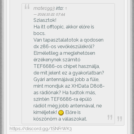
mate1993
írta:
↑
2024.10.22. 07:44
Sziasztok!
Ha itt offtopic, akkor előre is
bocs.
Van tapasztalatotok a qodosen
dx 286-os vevőkészülékről?
Elméletileg a meglehetősen
érzékenynek számító
TEF6686-os chipet használja,
de mit jelent ez a gyakorlatban?
Gyári antennájával jobb a füle,
mint mondjuk az XHData D808-
as rádiónak? Ha tudtok más,
szintén TEF6686-ra épülő
rádiót még jobb antennával, ne
kíméljetek!
Előre is
köszönöm a válaszokat.
https://discord.gg/tSNFrWK3