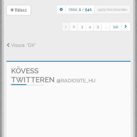
Oldal:
1
/
541
5405 hozzászólás
Válasz
1
2
3
4
5
…
541
Vissza: “DX”
KÖVESS
TWITTEREN
@RADIOSITE_HU