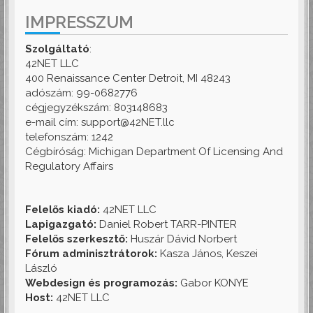
IMPRESSZUM
Szolgáltató
:
42NET LLC
400 Renaissance Center Detroit, MI 48243
adószám: 99-0682776
cégjegyzékszám: 803148683
e-mail cím: support@42NET.llc
telefonszám: 1242
Cégbíróság: Michigan Department Of Licensing And
Regulatory Affairs
Felelős kiadó:
42NET LLC
Lapigazgató:
Daniel Robert TARR-PINTER
Felelős szerkesztő:
Huszár Dávid Norbert
Fórum adminisztrátorok:
Kasza János, Keszei
László
Webdesign és programozás:
Gabor KONYE
Host:
42NET LLC