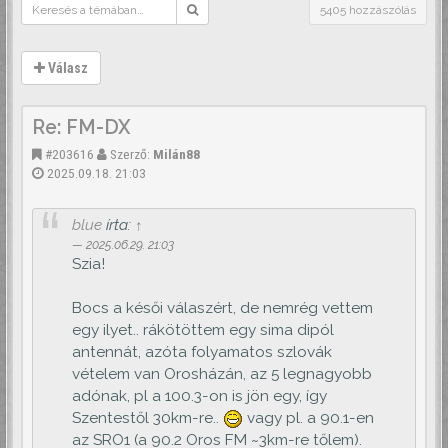
5405 hozzászólás
Válasz
Re: FM-DX
#203616
Szerző:
Milán88
2025.09.18. 21:03
blue
írta:
↑
2025.06.29. 21:03
Szia!
Bocs a késői válaszért, de nemrég vettem
egy ilyet.. rákötöttem egy sima dipól
antennát, azóta folyamatos szlovák
vételem van Orosházán, az 5 legnagyobb
adónak, pl a 100.3-on is jön egy, így
Szentestől 30km-re..
vagy pl. a 90.1-en
az SRO1 (a 90.2 Oros FM ~3km-re tőlem).