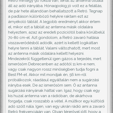
Retró mintegy 90 fokba van, tehát az antenna oldala
áll az adó irányába. Hónaqpokig jó volt ez a felállás,
de pár hete állandóan behallatszott a Retró. Tegnap
a padláson különböző helykre raktam ezt az
árnyékoló táblát. A legjobb eredményt akkor értem
el, mikor ezt a táblát az antenna másik oldalára
helyeztem, azaz az eredeti poziciótól balra körülbelül
70-80 cm-el. Azt gondolom, a Retró zavaró hatása
visszaverődésből adódik, azért is kellett logikátlan
helyre tenni a táblát. Valami változhatott, mert most
az antenna másik oldalára kellett helyezni.
Mindezekről függetlenül igen gázos a terjedés, mert
ismerősöm Debrecenben az adótól 11 km-e nem,
vagy csak nagyon rossz minőségben tudja fogni a
Best FM-et. Akkor mit mondjak én, 56 km-ről
próbálkozok, ráadásul egyáltalán nem a sugárzási
irányba esek. De az ismerősöm sem. Ő az antanna
sugárzási irányának háttal van. Igaz, hogy csak egy
kis huzal antenna van a rádióban, de akárhova
forgatja, csak rosszabb a vétel. A múltkor egy külföldi
adó szólt nála. Igen, van egy ukrán rádió ami a zavaró
Retró frekvenciáján van. Olyan térerővel jött, hogy a