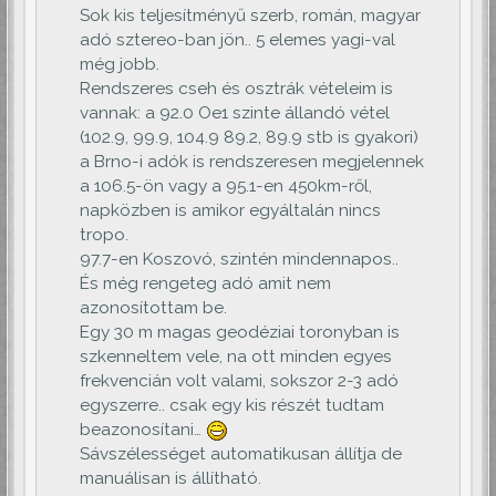
Sok kis teljesítményű szerb, román, magyar
adó sztereo-ban jön.. 5 elemes yagi-val
még jobb.
Rendszeres cseh és osztrák vételeim is
vannak: a 92.0 Oe1 szinte állandó vétel
(102.9, 99.9, 104.9 89.2, 89.9 stb is gyakori)
a Brno-i adók is rendszeresen megjelennek
a 106.5-ön vagy a 95.1-en 450km-ről,
napközben is amikor egyáltalán nincs
tropo.
97.7-en Koszovó, szintén mindennapos..
És még rengeteg adó amit nem
azonosítottam be.
Egy 30 m magas geodéziai toronyban is
szkenneltem vele, na ott minden egyes
frekvencián volt valami, sokszor 2-3 adó
egyszerre.. csak egy kis részét tudtam
beazonosítani…
Sávszélességet automatikusan állítja de
manuálisan is állítható.