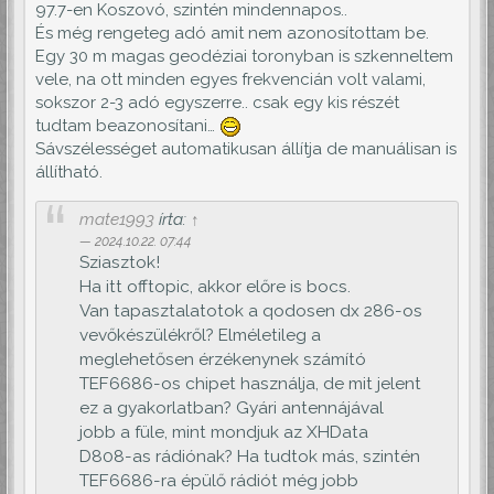
97.7-en Koszovó, szintén mindennapos..
És még rengeteg adó amit nem azonosítottam be.
Egy 30 m magas geodéziai toronyban is szkenneltem
vele, na ott minden egyes frekvencián volt valami,
sokszor 2-3 adó egyszerre.. csak egy kis részét
tudtam beazonosítani…
Sávszélességet automatikusan állítja de manuálisan is
állítható.
mate1993
írta:
↑
2024.10.22. 07:44
Sziasztok!
Ha itt offtopic, akkor előre is bocs.
Van tapasztalatotok a qodosen dx 286-os
vevőkészülékről? Elméletileg a
meglehetősen érzékenynek számító
TEF6686-os chipet használja, de mit jelent
ez a gyakorlatban? Gyári antennájával
jobb a füle, mint mondjuk az XHData
D808-as rádiónak? Ha tudtok más, szintén
TEF6686-ra épülő rádiót még jobb