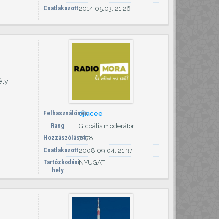
Csatlakozott
2014.05.03. 21:26
ély
Felhasználónév
djlacee
Rang
Globális moderátor
Hozzászólások
7278
Csatlakozott
2008.09.04. 21:37
Tartózkodási
NYUGAT
hely