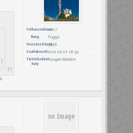
Felhasználónév
asr27
Rang
Függő
Hozzászólások
3346
Csatlakozott
2011.02.07. 18:35
Tartózkodási
Nyugat-Balaton
hely
tó