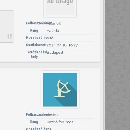
Felhasználónév
Milán88
Rang
Haladó
Hozzászólások
108
Csatlakozott
2024.04.18. 16:27
Tartózkodási
Budapest
hely
Felhasználónév
david72
Rang
Kezdő fórumos
Hozzászólások
81