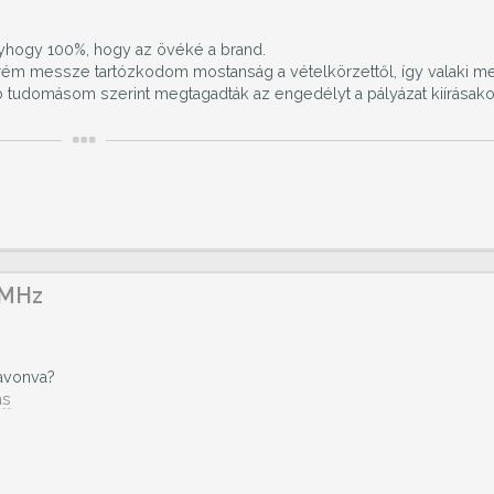
gyhogy 100%, hogy az övéké a brand.
trém messze tartózkodom mostanság a vételkörzettől, így valaki me
bb tudomásom szerint megtagadták az engedélyt a pályázat kiírásako
 MHz
zavonva?
ás