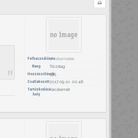
Felhasználónév
knoskamatee
Rang
Törzstag
Hozzászólások
535
Csatlakozott
2017.09.10. 00:48
Tartózkodási
Kecskemét
hely