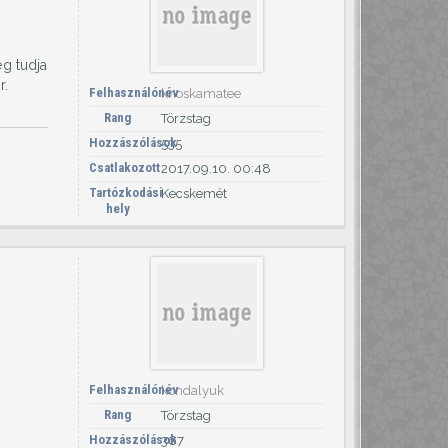
g tudja
r.
Felhasználónév
knoskamatee
Rang
Törzstag
Hozzászólások
535
Csatlakozott
2017.09.10. 00:48
Tartózkodási
Kecskemét
hely
Felhasználónév
kondalyuk
Rang
Törzstag
Hozzászólások
367