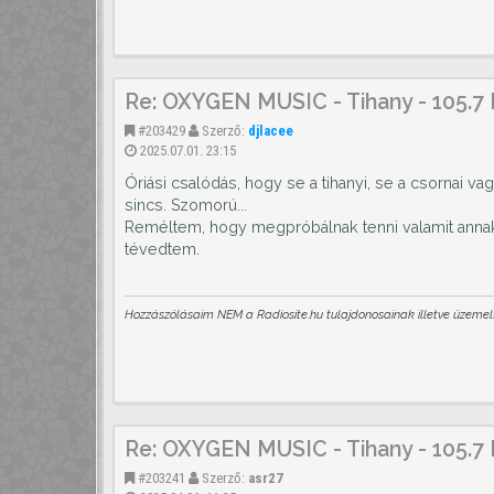
Re: OXYGEN MUSIC - Tihany - 105.7
#203429
Szerző:
djlacee
2025.07.01. 23:15
Óriási csalódás, hogy se a tihanyi, se a csornai 
sincs. Szomorú...
Reméltem, hogy megpróbálnak tenni valamit annak é
tévedtem.
Hozzászólásaim NEM a Radiosite.hu tulajdonosainak illetve üzemelt
Re: OXYGEN MUSIC - Tihany - 105.7
#203241
Szerző:
asr27