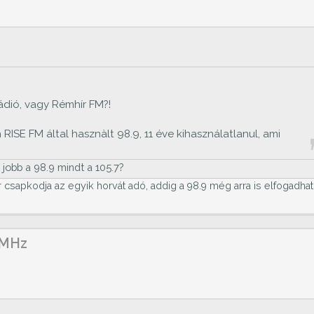
 rádió, vagy Rémhír FM?!
ISE FM által hasznàlt 98.9, 11 éve kihasználatlanul, ami
n jobb a 98.9 mindt a 105.7?
csapkodja az egyik horvát adó, addig a 98.9 még arra is elfogadha
 MHz