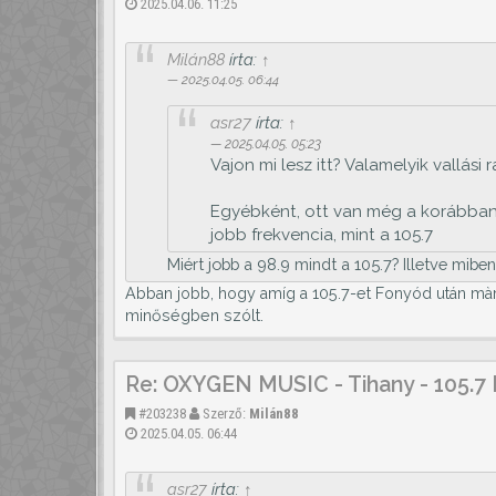
2025.04.06. 11:25
Milán88
írta:
↑
2025.04.05. 06:44
asr27
írta:
↑
2025.04.05. 05:23
Vajon mi lesz itt? Valamelyik vallási
Egyébként, ott van még a korábban R
jobb frekvencia, mint a 105.7
Miért jobb a 98.9 mindt a 105.7? Illetve mibe
Abban jobb, hogy amíg a 105.7-et Fonyód után màr 
minőségben szólt.
Re: OXYGEN MUSIC - Tihany - 105.7
#203238
Szerző:
Milán88
2025.04.05. 06:44
asr27
írta:
↑