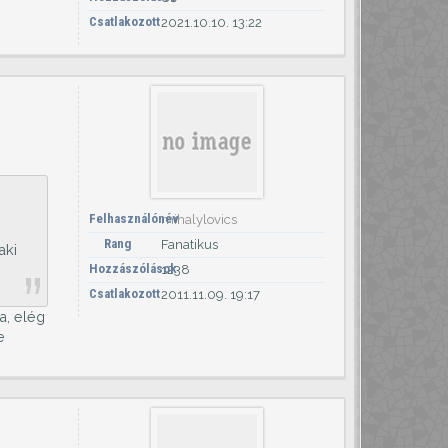
Csatlakozott
2021.10.10. 13:22
Felhasználónév
mihalylovics
Rang
Fanatikus
aki
Hozzászólások
1238
Csatlakozott
2011.11.09. 19:17
a, elég
e