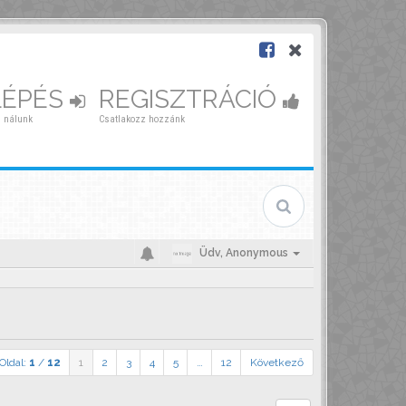
LÉPÉS
REGISZTRÁCIÓ
 nálunk
Csatlakozz hozzánk
Üdv,
Anonymous
Oldal:
1
/
12
1
2
3
4
5
…
12
Következő