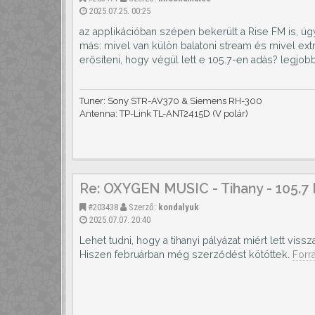
2025.07.25. 00:25
az applikációban szépen bekerült a Rise FM is, ú
más: mivel van külön balatoni stream és mivel ex
erősíteni, hogy végül lett e 105.7-en adás? legjo
Tuner: Sony STR-AV370 & Siemens RH-300
Antenna: TP-Link TL-ANT2415D (V polár)
Re: OXYGEN MUSIC - Tihany - 105.7
#203438
Szerző:
kondalyuk
2025.07.07. 20:40
Lehet tudni, hogy a tihanyi pályázat miért lett viss
Hiszen februárban még szerződést kötöttek.
Forr