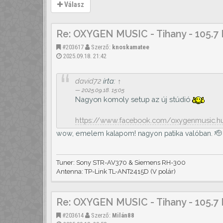
Válasz
Re: OXYGEN MUSIC - Tihany - 105.7
#203617
Szerző:
knoskamatee
2025.09.18. 21:42
david72
írta:
↑
2025.09.18. 15:05
Nagyon komoly setup az új stúdió
https://www.facebook.com/oxygenmusic.hu 
wow, emelem kalapom! nagyon patika valóban. 🫡
Tuner: Sony STR-AV370 & Siemens RH-300
Antenna: TP-Link TL-ANT2415D (V polár)
Re: OXYGEN MUSIC - Tihany - 105.7
#203614
Szerző:
Milán88