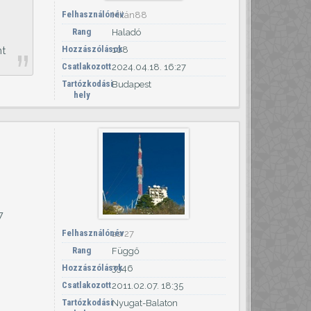
Felhasználónév
Milán88
Rang
Haladó
Hozzászólások
108
nt
Csatlakozott
2024.04.18. 16:27
Tartózkodási
Budapest
hely
7
Felhasználónév
asr27
Rang
Függő
Hozzászólások
3346
Csatlakozott
2011.02.07. 18:35
Tartózkodási
Nyugat-Balaton