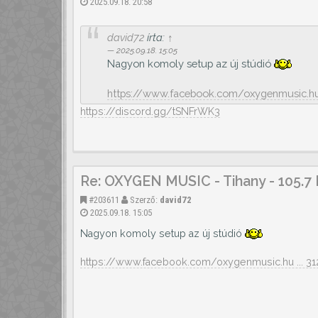
2025.09.18. 20:58
david72
írta:
↑
2025.09.18. 15:05
Nagyon komoly setup az új stúdió
https://www.facebook.com/oxygenmusic.hu 
https://discord.gg/tSNFrWK3
Re: OXYGEN MUSIC - Tihany - 105.7
#203611
Szerző:
david72
2025.09.18. 15:05
Nagyon komoly setup az új stúdió
https://www.facebook.com/oxygenmusic.hu ... 3