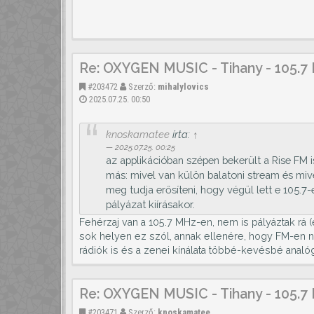
Re: OXYGEN MUSIC - Tihany - 105.7
#203472
Szerző:
mihalylovics
2025.07.25. 00:50
knoskamatee
írta:
↑
2025.07.25. 00:25
az applikációban szépen bekerült a Rise FM 
más: mivel van külön balatoni stream és mi
meg tudja erősíteni, hogy végül lett e 105
pályázat kiírásakor.
Fehérzaj van a 105.7 MHz-en, nem is pályáztak rá 
sok helyen ez szól, annak ellenére, hogy FM-en 
rádiók is és a zenei kínálata többé-kevésbé analóg
Re: OXYGEN MUSIC - Tihany - 105.7
#203471
Szerző:
knoskamatee