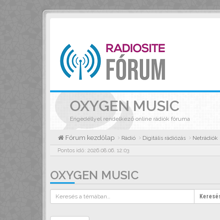
OXYGEN MUSIC
Engedéllyel rendelkező online rádiók fóruma
Fórum kezdőlap
Rádió
Digitális rádiózás
Netrádiók
Pontos idő: 2026.08.06. 12:03
OXYGEN MUSIC
Keresé