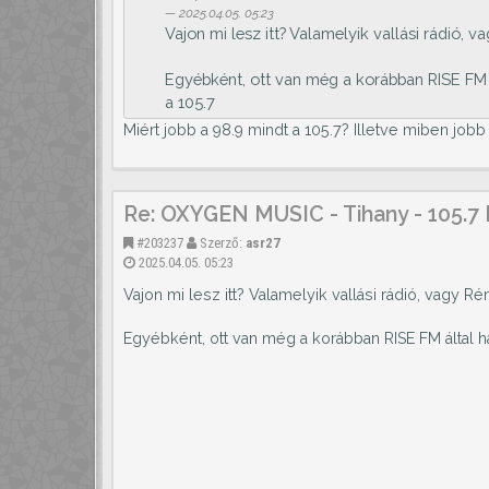
2025.04.05. 05:23
Vajon mi lesz itt? Valamelyik vallási rádió, v
Egyébként, ott van még a korábban RISE FM ál
a 105.7
Miért jobb a 98.9 mindt a 105.7? Illetve miben jobb
Re: OXYGEN MUSIC - Tihany - 105.7
#203237
Szerző:
asr27
2025.04.05. 05:23
Vajon mi lesz itt? Valamelyik vallási rádió, vagy R
Egyébként, ott van még a korábban RISE FM által has