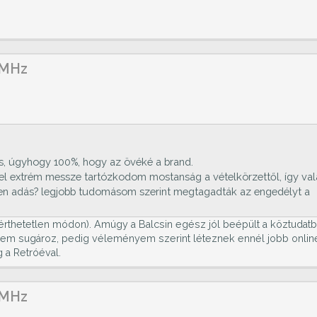
 MHz
is, úgyhogy 100%, hogy az övéké a brand.
vel extrém messze tartózkodom mostanság a vételkörzettől, így val
.7-en adás? legjobb tudomásom szerint megtagadták az engedélyt a
(érthetetlen módon). Amúgy a Balcsin egész jól beépült a köztudatb
nem sugároz, pedig véleményem szerint léteznek ennél jobb onlin
 a Retróéval.
 MHz