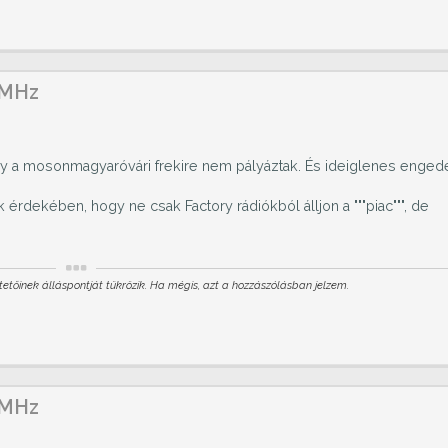
 MHz
vagy a mosonmagyaróvári frekire nem pályáztak. És ideiglenes enged
rdekében, hogy ne csak Factory rádiókból álljon a """piac""", de
etőinek álláspontját tükrözik. Ha mégis, azt a hozzászólásban jelzem.
 MHz