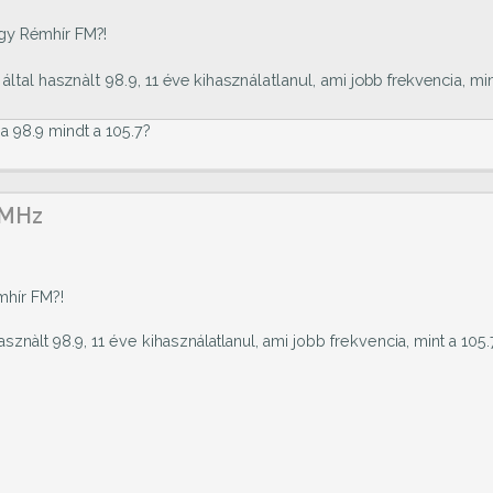
agy Rémhír FM?!
tal hasznàlt 98.9, 11 éve kihasználatlanul, ami jobb frekvencia, mi
 a 98.9 mindt a 105.7?
 MHz
émhír FM?!
znàlt 98.9, 11 éve kihasználatlanul, ami jobb frekvencia, mint a 105.