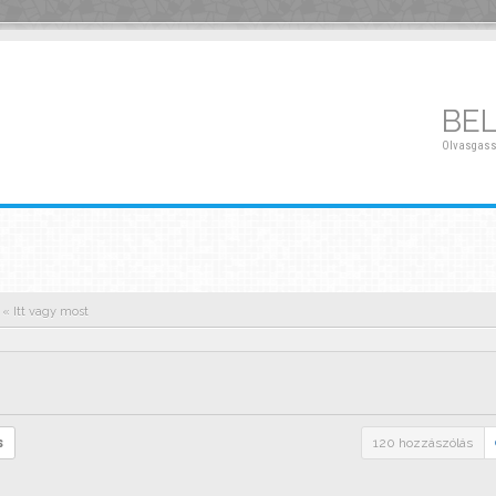
BE
Olvasgass
« Itt vagy most
s
120 hozzászólás