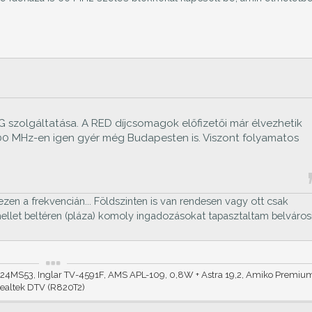
5G szolgáltatása. A RED díjcsomagok előfizetői már élvezhetik
3800 MHz-en igen gyér még Budapesten is. Viszont folyamatos
ezen a frekvencián... Földszinten is van rendesen vagy ott csak
mellet beltéren (pláza) komoly ingadozásokat tapasztaltam belváros
G 24MS53, Inglar TV-4591F, AMS APL-109, 0,8W + Astra 19,2, Amiko Premi
ealtek DTV (R820T2)