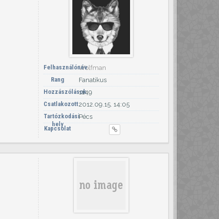
Felhasználónév
Wolfman
Rang
Fanatikus
Hozzászólások
1149
Csatlakozott
2012.09.15. 14:05
Tartózkodási
Pécs
hely
Kapcsolat