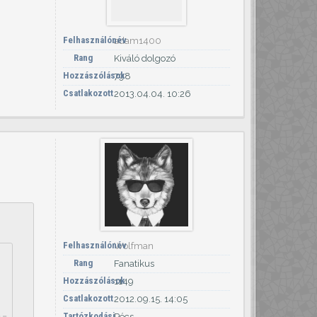
Felhasználónév
adam1400
Rang
Kiváló dolgozó
Hozzászólások
798
Csatlakozott
2013.04.04. 10:26
Felhasználónév
Wolfman
Rang
Fanatikus
Hozzászólások
1149
Csatlakozott
2012.09.15. 14:05
Tartózkodási
Pécs