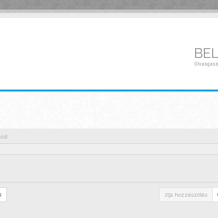
BE
Olvasgass
ost
s
291 hozzászólás