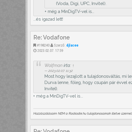
(Voda, Digi, UPC, Invitel).
+ még a MinDigTV-vel is...
...és igazad lett!
Re: Vodafone
#198240
Szerző:
djlacee
2023.02.07. 17:59
Wolfman
írta:
↑
2023.02.07. 11:32
Most hogy lezajlott a tulajdonosváltás, mi l
Durva lenne, főleg, hogy csupán pár évvel e
Invitel).
+ még a MinDigTV-vel is...
Hozzászólásaim NEM a Radiosite.hu tulajdonosainak illetve üzemelt
Re: Vodafone