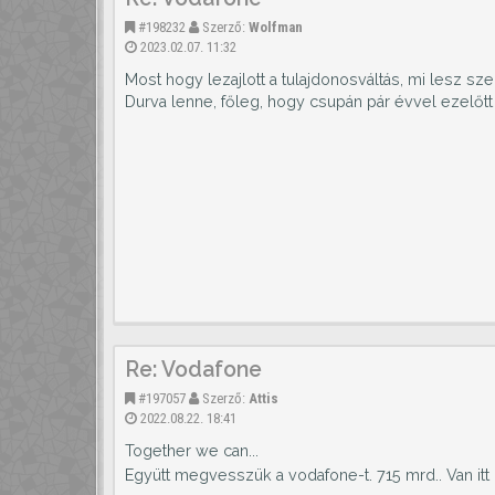
#198232
Szerző:
Wolfman
2023.02.07. 11:32
Most hogy lezajlott a tulajdonosváltás, mi lesz s
Durva lenne, főleg, hogy csupán pár évvel ezelőtt 
Re: Vodafone
#197057
Szerző:
Attis
2022.08.22. 18:41
Together we can...
Együtt megvesszük a vodafone-t. 715 mrd.. Van itt d