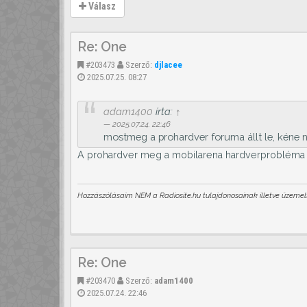
Válasz
Re: One
#203473
Szerző:
djlacee
2025.07.25. 08:27
adam1400
írta:
↑
2025.07.24. 22:46
mostmeg a prohardver foruma állt le, kéne ny
A prohardver meg a mobilarena hardverprobléma m
Hozzászólásaim NEM a Radiosite.hu tulajdonosainak illetve üzemelt
Re: One
#203470
Szerző:
adam1400
2025.07.24. 22:46