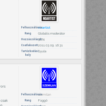
Felhasználónév
noartist
Rang
Globális moderátor
Hozzászólások
3774
Csatlakozott
2011.03.09. 16:31
Tartózkodási
Gyula
hely
yors
Felhasználónév
szemilan
Rang
 csak
Függő
en