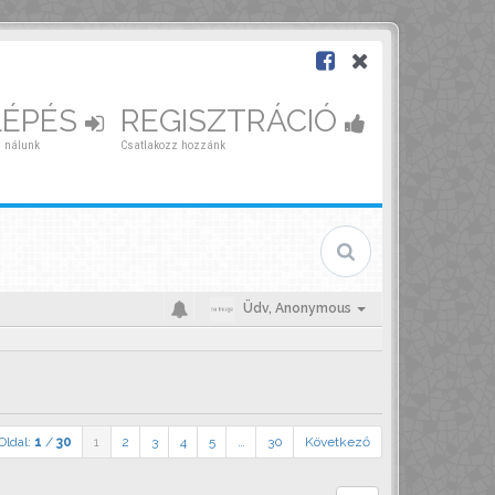
LÉPÉS
REGISZTRÁCIÓ
 nálunk
Csatlakozz hozzánk
Üdv,
Anonymous
Oldal:
1
/
30
1
2
3
4
5
…
30
Következő