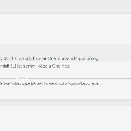
itni itt 1 topicot, ha már One, durva a Majka dolog
iatt állt le, semmi köze a One-hoz
etőinek álláspontját tükrözik. Ha mégis, azt a hozzászólásban jelzem.