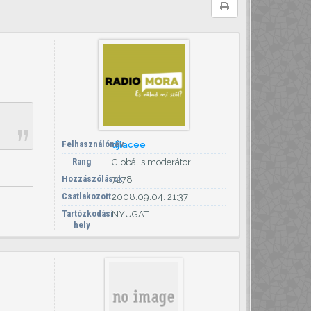
Felhasználónév
djlacee
Rang
Globális moderátor
Hozzászólások
7278
Csatlakozott
2008.09.04. 21:37
Tartózkodási
NYUGAT
hely