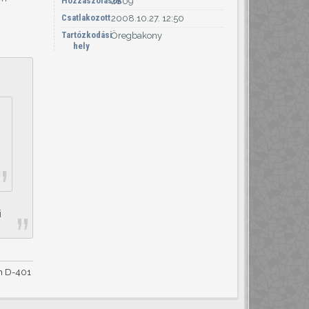
Hozzászólások
2809
Csatlakozott
2008.10.27. 12:50
Tartózkodási
Öregbakony
hely
i
um D-401