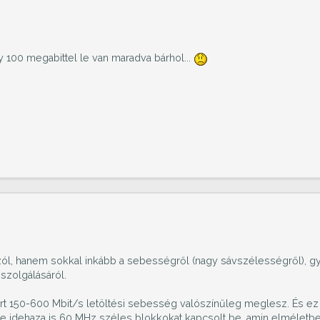
 100 megabittel le van maradva bárhol...
zól, hanem sokkal inkább a sebességről (nagy sávszélességről), g
szolgálásáról.
rt 150-600 Mbit/s letöltési sebesség valószínűleg meglesz. És ez
ne idehaza is 60 MHz széles blokkokat kapcsolt be, amin elméletb