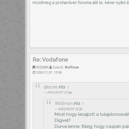
mostmeg a prohardver foruma állt le, kéne nyitni it
Re: Vodafone
#202889
Szerző:
Wolfman
2024.11.07. 15:04
djlacee
írta:
↑
2023.02.07. 17:59
Wolfman
írta:
↑
2023.02.07. 11:32
Most hogy lezajlott a tulajdonosvál
Digivel?
Durva lenne, főleg, hogy csupán pá