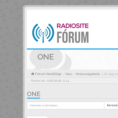
ONE
Fórum kezdőlap
Telco
Mobilszolgáltatók
« Itt vagy m
Pontos idő: 2026.08.08. 11:14
ONE
Keresé