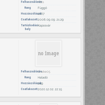
Felhasználónév
Attis
Rang
Függő
Hozzászólások
2167
Csatlakozott
2008.09.09. 21:29
Tartózkodási
Kaposvár
hely
Felhasználónév
Snake05
Rang
Haladó
Hozzászólások
249
Csatlakozott
2020.12.02. 22:15