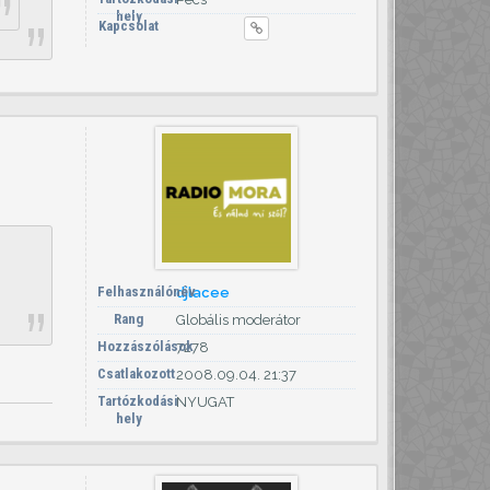
hely
Kapcsolat
Felhasználónév
djlacee
Rang
Globális moderátor
Hozzászólások
7278
Csatlakozott
2008.09.04. 21:37
Tartózkodási
NYUGAT
hely