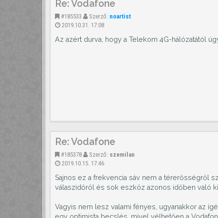
Re: Vodafone
#185533
Szerző:
noartist
2019.10.31. 17:08
Az azért durva, hogy a Telekom 4G-hálózatától úgy
Re: Vodafone
#185378
Szerző:
szemilan
2019.10.15. 17:46
Sajnos ez a frekvencia sáv nem a térerősségről s
válaszidőről és sok eszköz azonos időben való ki
Vagyis nem lesz valami fényes, ugyanakkor az ígé
egy optimista becslés, mivel vélhetően a Vodafo