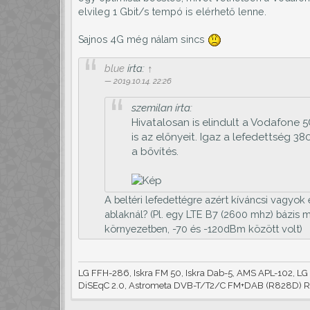
elvileg 1 Gbit/s tempó is elérhető lenne.
Sajnos 4G még nálam sincs
blue
írta:
↑
2019.10.14. 22:26
szemilan írta:
Hivatalosan is elindult a Vodafone 
is az előnyeit. Igaz a lefedettség 
a bővítés.
A beltéri lefedettégre azért kíváncsi vagyok 
ablaknál? (Pl. egy LTE B7 (2600 mhz) bázis 
környezetben, -70 és -120dBm között volt)
LG FFH-286, Iskra FM 50, Iskra Dab-5, AMS APL-102, L
DiSEqC 2.0, Astrometa DVB-T/T2/C FM+DAB (R828D) R