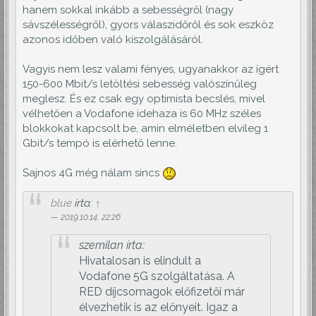
hanem sokkal inkább a sebességről (nagy
sávszélességről), gyors válaszidőről és sok eszköz
azonos időben való kiszolgálásáról.
Vagyis nem lesz valami fényes, ugyanakkor az ígért
150-600 Mbit/s letöltési sebesség valószínűleg
meglesz. És ez csak egy optimista becslés, mivel
vélhetően a Vodafone idehaza is 60 MHz széles
blokkokat kapcsolt be, amin elméletben elvileg 1
Gbit/s tempó is elérhető lenne.
Sajnos 4G még nálam sincs
blue
írta:
↑
2019.10.14. 22:26
szemilan írta:
Hivatalosan is elindult a
Vodafone 5G szolgáltatása. A
RED díjcsomagok előfizetői már
élvezhetik is az előnyeit. Igaz a