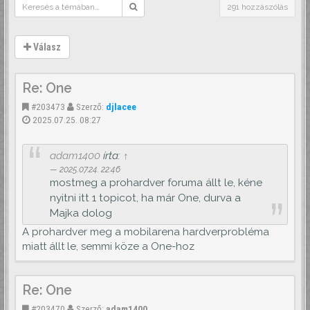
291 hozzászólás
Válasz
Re: One
#203473
Szerző:
djlacee
2025.07.25. 08:27
adam1400
írta:
↑
2025.07.24. 22:46
mostmeg a prohardver foruma állt le, kéne
nyitni itt 1 topicot, ha már One, durva a
Majka dolog
A prohardver meg a mobilarena hardverprobléma
miatt állt le, semmi köze a One-hoz
Re: One
#203470
Szerző:
adam1400