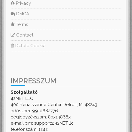
Privacy
DMCA
Terms
Contact
Delete Cookie
IMPRESSZUM
Szolgáltató
:
42NET LLC
400 Renaissance Center Detroit, MI 48243
adószám: 99-0682776
cégjegyzékszám: 803148683
e-mail cím: support@42NET.llc
telefonszám: 1242