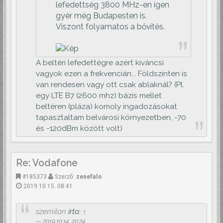
lefedettség 3800 MHz-en igen
gyér még Budapesten is.
Viszont folyamatos a bővítés.
A beltéri lefedettégre azért kíváncsi
vagyok ezen a frekvencián... Földszinten is
van rendesen vagy ott csak ablaknál? (Pl.
egy LTE B7 (2600 mhz) bázis mellet
beltéren (pláza) komoly ingadozásokat
tapasztaltam belvárosi környezetben, -70
és -120dBm között volt)
Re: Vodafone
#185373
Szerző:
zenefalo
2019.10.15. 08:41
szemilan
írta:
↑
2019.10.14. 20:24