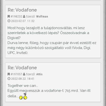
Re: Vodafone
#198232
Szerző:
Wolfman
2023.02.07. 11:32
Most hogy lezajlott a tulajdonosváltás, mi lesz
szerintetek a következő lépés? Összeolvadnak a
Digivel?
Durva lenne, főleg, hogy csupán pár évvel ezelőtt ez
még négy különböző szolgáltató volt (Voda, Digi,
UPC, Invitel).
Re: Vodafone
#197057
Szerző:
Attis
2022.08.22. 18:41
Together we can...
Együtt megvesszük a vodafone-t. 715 mrd.. Van itt
della...