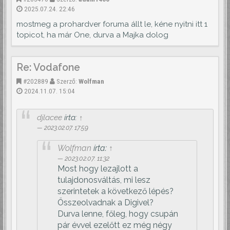
2025.07.24. 22:46
mostmeg a prohardver foruma állt le, kéne nyitni itt 1
topicot, ha már One, durva a Majka dolog
Re: Vodafone
#202889
Szerző:
Wolfman
2024.11.07. 15:04
djlacee
írta:
↑
2023.02.07. 17:59
Wolfman
írta:
↑
2023.02.07. 11:32
Most hogy lezajlott a
tulajdonosváltás, mi lesz
szerintetek a következő lépés?
Összeolvadnak a Digivel?
Durva lenne, főleg, hogy csupán
pár évvel ezelőtt ez még négy