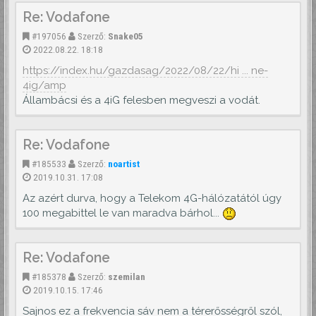
Re: Vodafone
#197056
Szerző:
Snake05
2022.08.22. 18:18
https://index.hu/gazdasag/2022/08/22/hi ... ne-
4ig/amp
Állambácsi és a 4iG felesben megveszi a vodát.
Re: Vodafone
#185533
Szerző:
noartist
2019.10.31. 17:08
Az azért durva, hogy a Telekom 4G-hálózatától úgy
100 megabittel le van maradva bárhol...
Re: Vodafone
#185378
Szerző:
szemilan
2019.10.15. 17:46
Sajnos ez a frekvencia sáv nem a térerősségről szól,