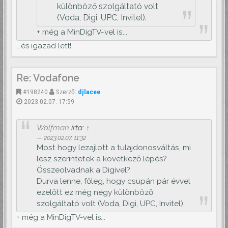
különböző szolgáltató volt
(Voda, Digi, UPC, Invitel).
+ még a MinDigTV-vel is...
...és igazad lett!
Re: Vodafone
#198240
Szerző:
djlacee
2023.02.07. 17:59
Wolfman
írta:
↑
2023.02.07. 11:32
Most hogy lezajlott a tulajdonosváltás, mi
lesz szerintetek a következő lépés?
Összeolvadnak a Digivel?
Durva lenne, főleg, hogy csupán pár évvel
ezelőtt ez még négy különböző
szolgáltató volt (Voda, Digi, UPC, Invitel).
+ még a MinDigTV-vel is...