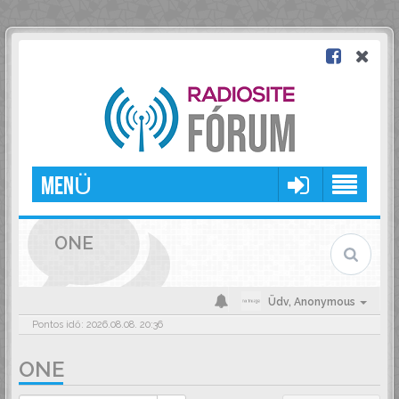
MENÜ
ONE
Üdv,
Anonymous
Pontos idő: 2026.08.08. 20:36
ONE