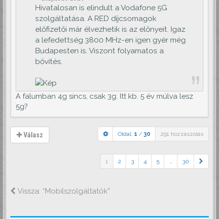
Hivatalosan is elindult a Vodafone 5G
szolgáltatása. A RED díjcsomagok
előfizetői már élvezhetik is az előnyeit. Igaz
a lefedettség 3800 MHz-en igen gyér még
Budapesten is. Viszont folyamatos a
bővítés.
A falumban 4g sincs, csak 3g. Itt kb. 5 év múlva lesz
5g?
Oldal:
1
/
30
291 hozzászólás
Válasz
1
2
3
4
5
…
30
Vissza: “Mobilszolgáltatók”