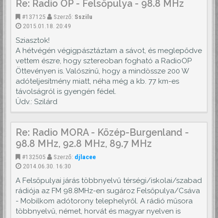
Re: Radio OP - Felsőpulya - 98.8 MHz
#137125
Szerző:
Sszilu
2015.01.18. 20:49
Sziasztok!
A hétvégén végigpásztáztam a sávot, és meglepődve
vettem észre, hogy sztereoban fogható a RadioOP
Öttevényen is. Valószínű, hogy a mindössze 200 W
adóteljesítmény miatt, néha még a kb. 77 km-es
távolságról is gyengén fédel.
Üdv.: Szilárd
Re: Radio MORA - Közép-Burgenland -
98.8 MHz, 92.8 MHz, 89.7 MHz
#132505
Szerző:
djlacee
2014.06.30. 16:30
A Felsőpulyai járás többnyelvű térségi/iskolai/szabad
rádiója az FM 98.8MHz-en sugároz Felsőpulya/Csáva
- Mobilkom adótorony telephelyről. A rádió műsora
többnyelvű, német, horvát és magyar nyelven is