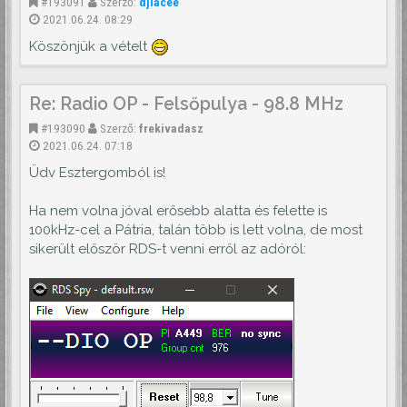
#193091
Szerző:
djlacee
2021.06.24. 08:29
Köszönjük a vételt
Re: Radio OP - Felsőpulya - 98.8 MHz
#193090
Szerző:
frekivadasz
2021.06.24. 07:18
Üdv Esztergomból is!
Ha nem volna jóval erősebb alatta és felette is
100kHz-cel a Pátria, talán több is lett volna, de most
sikerült először RDS-t venni erről az adóról: