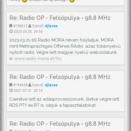
Re: Radio OP - Felsőpulya - 98.8 MHz
#198612
Szerző:
djlacee
2023.03.20. 20:50
2023.03.21-től Radio MORA néven folytatjuk. MORA
mint Mehrsprachiges Offenes RAdio, azaz többnyelvű,
nyitott rádió. Végre lett magyar nyelvű weboldalunk
is:
www.radio-mora.at/hu
Re: Radio OP - Felsőpulya - 98.8 MHz
#193438
Szerző:
djlacee
2021.07.21. 20:16
Cserélve lett az adásprocesszorunk, illetve végre lett
RDS PTY és RT is, várjuk a tapasztalatokat.
Re: Radio OP - Felsőpulya - 98.8 MHz