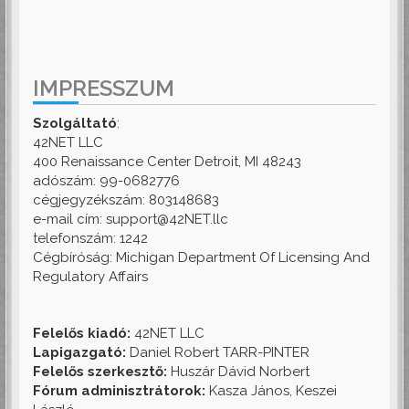
IMPRESSZUM
Szolgáltató
:
42NET LLC
400 Renaissance Center Detroit, MI 48243
adószám: 99-0682776
cégjegyzékszám: 803148683
e-mail cím: support@42NET.llc
telefonszám: 1242
Cégbíróság: Michigan Department Of Licensing And
Regulatory Affairs
Felelős kiadó:
42NET LLC
Lapigazgató:
Daniel Robert TARR-PINTER
Felelős szerkesztő:
Huszár Dávid Norbert
Fórum adminisztrátorok:
Kasza János, Keszei