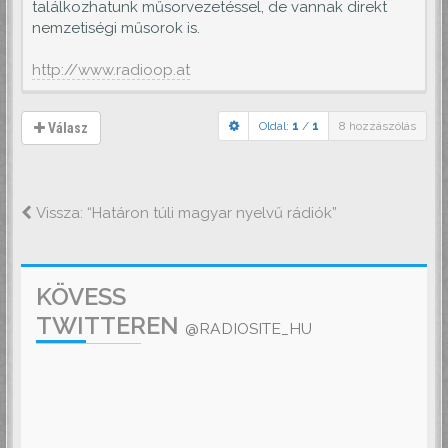
találkozhatunk műsorvezetéssel, de vannak direkt
nemzetiségi műsorok is.
http://www.radioop.at
Oldal:
1
/
1
8 hozzászólás
Válasz
Vissza: “Határon túli magyar nyelvű rádiók”
KÖVESS
TWITTEREN
@RADIOSITE_HU