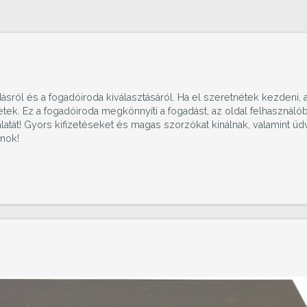
sról és a fogadóiroda kiválasztásáról. Ha el szeretnétek kezdeni, 
tek. Ez a fogadóiroda megkönnyíti a fogadást, az oldal felhasználób
ználatát! Gyors kifizetéseket és magas szorzókat kínálnak, valamint ü
ánok!