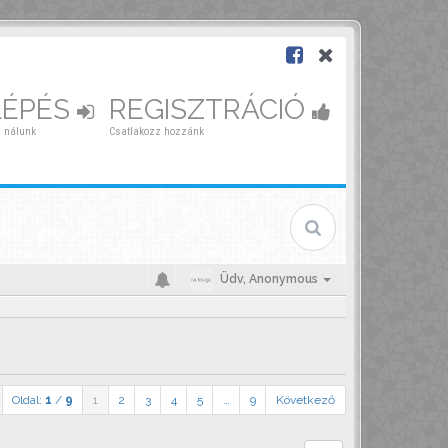
LÉPÉS
REGISZTRÁCIÓ
 nálunk
Csatlakozz hozzánk
Üdv,
Anonymous
Oldal:
1
/
9
1
2
3
4
5
…
9
Következő