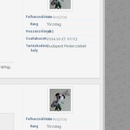
Felhasználónév
benko5009
Rang
Törzstag
Hozzászólások
366
Csatlakozott
2014.10.27. 20:03
Tartózkodási
Budapest Pesterzsébet
hely
i-Whip,
Felhasználónév
benko5009
Rang
Törzstag