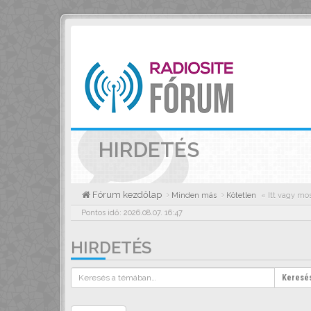
HIRDETÉS
Fórum kezdőlap
Minden más
Kötetlen
« Itt vagy mo
Pontos idő: 2026.08.07. 16:47
HIRDETÉS
Keresé