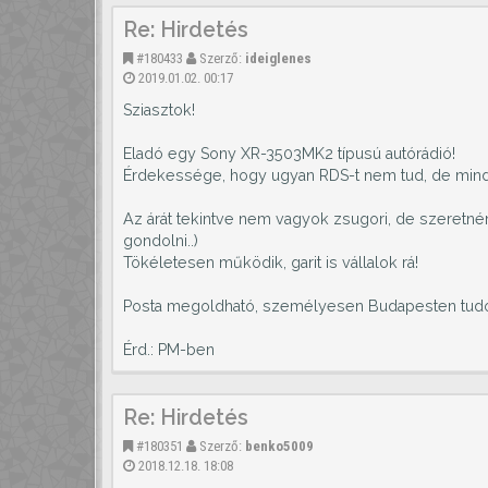
Re: Hirdetés
#180433
Szerző:
ideiglenes
2019.01.02. 00:17
Sziasztok!
Eladó egy Sony XR-3503MK2 típusú autórádió!
Érdekessége, hogy ugyan RDS-t nem tud, de mind
Az árát tekintve nem vagyok zsugori, de szeretné
gondolni..)
Tökéletesen működik, garit is vállalok rá!
Posta megoldható, személyesen Budapesten tudo
Érd.: PM-ben
Re: Hirdetés
#180351
Szerző:
benko5009
2018.12.18. 18:08