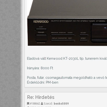
Eladóvá vált Kenwood KT-2030L típ. tunerem kivál
Irányára: 8000 Ft
Posta, futár, csomagautomata megoldható a vevő t
Érdeklődni: PM-ben
Re: Hirdetés
#188662
Szerző:
benko5009