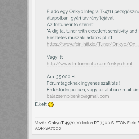
Eladó egy Onkyo Integra T-4711 pezsgőszínű (
állapotban, gyári távirányítójával.
Az fmtunerinfo szerint:
"A digital tuner with excellent sensitivity and 
Részletes műszaki adatok pl. itt:
https://www.fein-hifi.de/Tuner/Onkyo/On ...
Vagy itt:
http://www.fmtunerinfo.com/onkyo.html
Ára: 35.000 Ft
Fórumtagoknak ingyenes szállítás !
Érdeklődni pü-ben, vagy az alábbi e-mail cí
balazserno.benko@gmail.com
Elkelt
Vevők: Onkyo T-4970, Videoton RT-7300 S, ETON Field B
AOR-SA7000