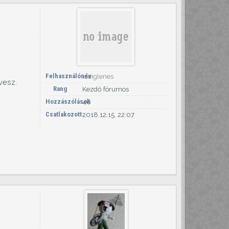
Felhasználónév
ideiglenes
vesz.
Rang
Kezdő fórumos
Hozzászólások
46
Csatlakozott
2018.12.15. 22:07