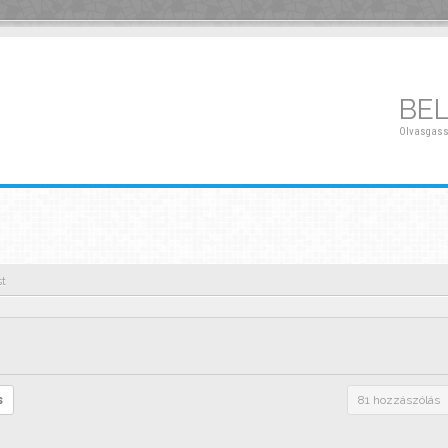
BE
Olvasgass
st
s
81 hozzászólás