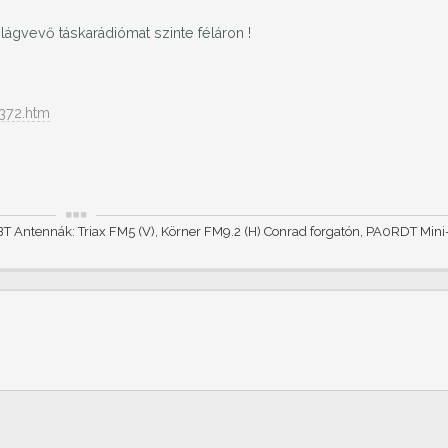
ágvevő táskarádiómat szinte féláron !
5372.htm
T Antennák: Triax FM5 (V), Körner FM9.2 (H) Conrad forgatón, PA0RDT Min