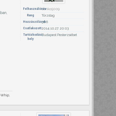
Felhasználónév
benko5009
tban,
Rang
Törzstag
Hozzászólások
366
Csatlakozott
2014.10.27. 20:03
Tartózkodási
Budapest Pesterzsébet
hely
i-Whip,