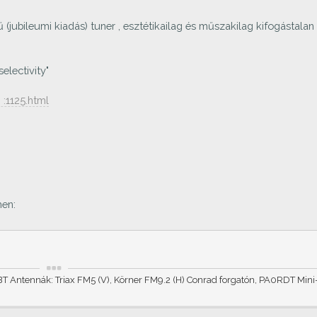
jubileumi kiadás) tuner , esztétikailag és műszakilag kifogástalan
selectivity"
 :1125.html
men:
T Antennák: Triax FM5 (V), Körner FM9.2 (H) Conrad forgatón, PA0RDT Min