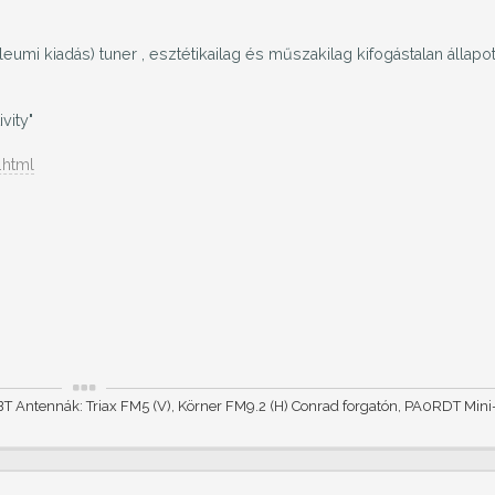
umi kiadás) tuner , esztétikailag és műszakilag kifogástalan állapo
vity"
.html
T Antennák: Triax FM5 (V), Körner FM9.2 (H) Conrad forgatón, PA0RDT Min