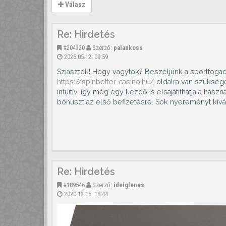
Válasz
Re: Hirdetés
#204320
Szerző:
palankoss
2026.05.12. 09:59
Sziasztok! Hogy vagytok? Beszéljünk a sportfogadá
https://spinbetter-casino.hu/
oldalra van szüksége
intuitív, így még egy kezdő is elsajátíthatja a has
bónuszt az első befizetésre. Sok nyereményt kív
Re: Hirdetés
#189546
Szerző:
ideiglenes
2020.12.15. 18:44