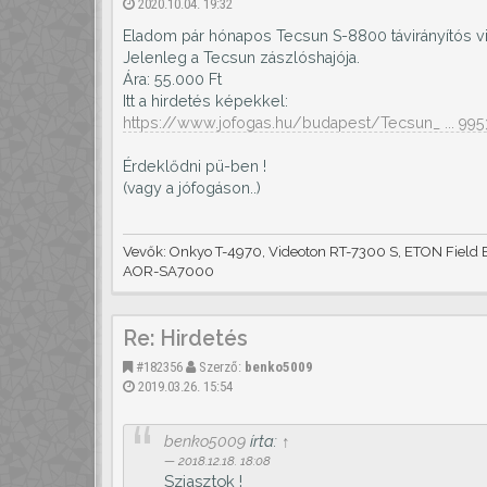
2020.10.04. 19:32
Eladom pár hónapos Tecsun S-8800 távirányítós vil
Jelenleg a Tecsun zászlóshajója.
Ára: 55.000 Ft
Itt a hirdetés képekkel:
https://www.jofogas.hu/budapest/Tecsun_ ... 99
Érdeklődni pü-ben !
(vagy a jófogáson..)
Vevők: Onkyo T-4970, Videoton RT-7300 S, ETON Field B
AOR-SA7000
Re: Hirdetés
#182356
Szerző:
benko5009
2019.03.26. 15:54
benko5009
írta:
↑
2018.12.18. 18:08
Sziasztok !