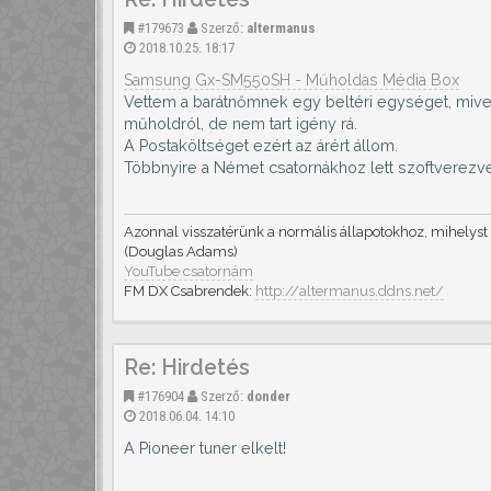
#179673
Szerző:
altermanus
2018.10.25. 18:17
Samsung Gx-SM550SH - Műholdas Média Box
Vettem a barátnőmnek egy beltéri egységet, mivel
műholdról, de nem tart igény rá.
A Postaköltséget ezért az árért állom.
Többnyire a Német csatornákhoz lett szoftverezv
Azonnal visszatérünk a normális állapotokhoz, mihelyst
(Douglas Adams)
YouTube csatornám
FM DX Csabrendek:
http://altermanus.ddns.net/
Re: Hirdetés
#176904
Szerző:
donder
2018.06.04. 14:10
A Pioneer tuner elkelt!