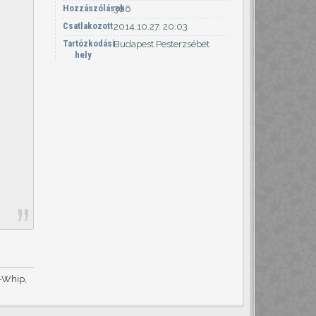
Hozzászólások
366
Csatlakozott
2014.10.27. 20:03
Tartózkodási
Budapest Pesterzsébet
hely
i-Whip,