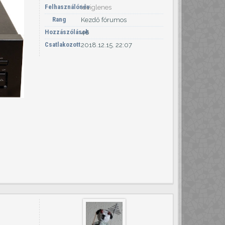
Felhasználónév
ideiglenes
Rang
Kezdő fórumos
Hozzászólások
46
Csatlakozott
2018.12.15. 22:07