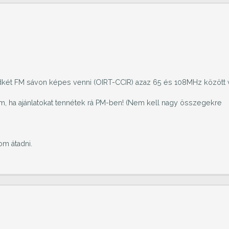
két FM sávon képes venni (OIRT-CCIR) azaz 65 és 108MHz között 
m, ha ajánlatokat tennétek rá PM-ben! (Nem kell nagy összegekre
m átadni.