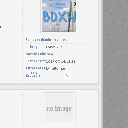
at
Felhasználónév
altermanus
Rang
Fanatikus
Hozzászólások
1390
Csatlakozott
2013.06.14. 12:21
Tartózkodási
DX állomás
hely
Kapcsolat