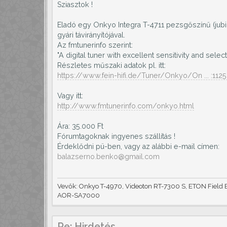
Sziasztok !
Eladó egy Onkyo Integra T-4711 pezsgőszínű (jubile
gyári távirányítójával.
Az fmtunerinfo szerint:
"A digital tuner with excellent sensitivity and selecti
Részletes műszaki adatok pl. itt:
https://www.fein-hifi.de/Tuner/Onkyo/On ... :1125
Vagy itt:
http://www.fmtunerinfo.com/onkyo.html
Ára: 35.000 Ft
Fórumtagoknak ingyenes szállítás !
Érdeklődni pü-ben, vagy az alábbi e-mail címen:
balazserno.benko@gmail.com
Vevők: Onkyo T-4970, Videoton RT-7300 S, ETON Field B
AOR-SA7000
Re: Hirdetés