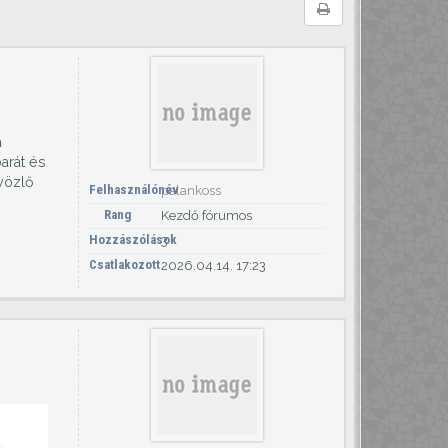
a
arát és
dvözlő
Felhasználónév
palankoss
Rang
Kezdő fórumos
Hozzászólások
3
Csatlakozott
2026.04.14. 17:23