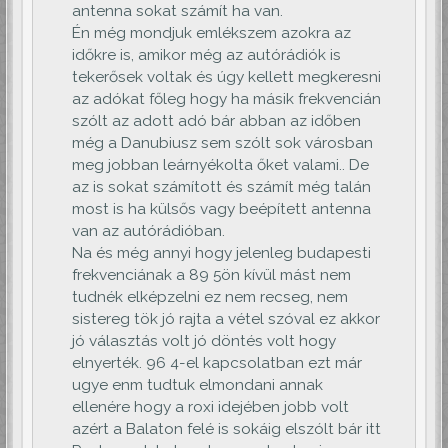
antenna sokat számít ha van.
Én még mondjuk emlékszem azokra az
időkre is, amikor még az autórádiók is
tekerősek voltak és úgy kellett megkeresni
az adókat főleg hogy ha másik frekvencián
szólt az adott adó bár abban az időben
még a Danubiusz sem szólt sok városban
meg jobban leárnyékolta őket valami.. De
az is sokat számított és számít még talán
most is ha külsős vagy beépített antenna
van az autórádióban.
Na és még annyi hogy jelenleg budapesti
frekvenciának a 89 5ön kívül mást nem
tudnék elképzelni ez nem recseg, nem
sistereg tök jó rajta a vétel szóval ez akkor
jó választás volt jó döntés volt hogy
elnyerték. 96 4-el kapcsolatban ezt már
ugye enm tudtuk elmondani annak
ellenére hogy a roxi idejében jobb volt
azért a Balaton felé is sokáig elszólt bár itt