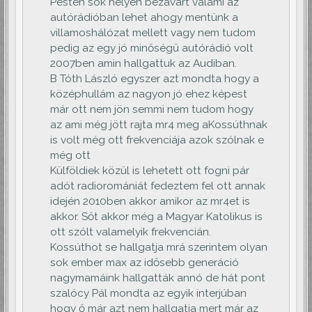
Pesten sok helyen bezavart valami az
autórádióban lehet ahogy mentünk a
villamoshálózat mellett vagy nem tudom
pedig az egy jó minőségű autórádió volt
2007ben amin hallgattuk az Audiban.
B Tóth László egyszer azt mondta hogy a
középhullám az nagyon jó ehez képest
már ott nem jön semmi nem tudom hogy
az ami még jött rajta mr4 meg aKossúthnak
is volt még ott frekvenciája azok szólnak e
még ott
Külföldiek közül is lehetett ott fogni pár
adót radioromániát fedeztem fel ott annak
idején 2010ben akkor amikor az mr4et is
akkor. Sőt akkor még a Magyar Katolikus is
ott szólt valamelyik frekvencián.
Kossúthot se hallgatja mrá szerintem olyan
sok ember max az idősebb generáció
nagymamáink hallgatták annó de hát pont
szalócy Pál mondta az egyik interjúban
hogy ő már azt nem hallgatja mert már az