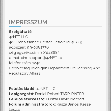
IMPRESSZUM
Szolgáltató
:
42NET LLC
400 Renaissance Center Detroit, MI 48243
adószám: 99-0682776
cégjegyzékszám: 803148683
e-mail cím: support@42NET.llc
telefonszám: 1242
Cégbíróság: Michigan Department Of Licensing And
Regulatory Affairs
Felelős kiadó:
42NET LLC
Lapigazgató:
Daniel Robert TARR-PINTER
Felelős szerkesztő:
Huszár Dávid Norbert
Fórum adminisztrátorok:
Kasza János, Keszei
László