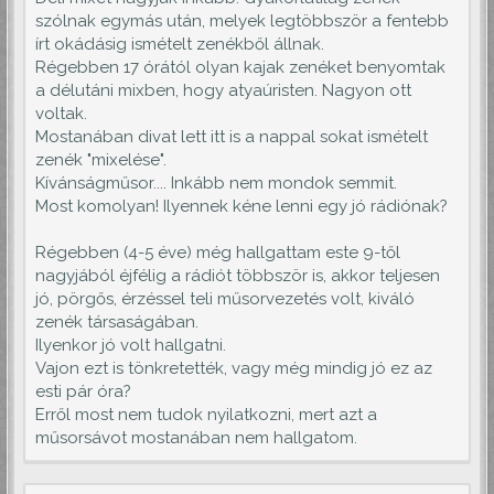
szólnak egymás után, melyek legtöbbször a fentebb
írt okádásig ismételt zenékből állnak.
Régebben 17 órától olyan kajak zenéket benyomtak
a délutáni mixben, hogy atyaúristen. Nagyon ott
voltak.
Mostanában divat lett itt is a nappal sokat ismételt
zenék "mixelése".
Kívánságműsor.... Inkább nem mondok semmit.
Most komolyan! Ilyennek kéne lenni egy jó rádiónak?
Régebben (4-5 éve) még hallgattam este 9-től
nagyjából éjfélig a rádiót többször is, akkor teljesen
jó, pörgős, érzéssel teli műsorvezetés volt, kiváló
zenék társaságában.
Ilyenkor jó volt hallgatni.
Vajon ezt is tönkretették, vagy még mindig jó ez az
esti pár óra?
Erről most nem tudok nyilatkozni, mert azt a
műsorsávot mostanában nem hallgatom.