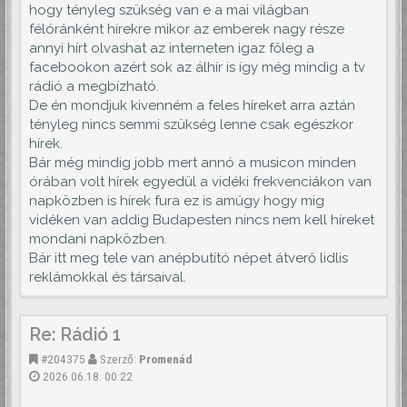
hogy tényleg szükség van e a mai világban
félóránként hírekre mikor az emberek nagy része
annyi hírt olvashat az interneten igaz főleg a
facebookon azért sok az álhír is így még mindig a tv
rádió a megbízható.
De én mondjuk kivenném a feles híreket arra aztán
tényleg nincs semmi szükség lenne csak egészkor
hírek.
Bár még mindig jobb mert annó a musicon minden
órában volt hírek egyedül a vidéki frekvenciákon van
napközben is hírek fura ez is amúgy hogy mig
vidéken van addig Budapesten nincs nem kell híreket
mondani napközben.
Bár itt meg tele van anépbutító népet átverő lidlis
reklámokkal és társaival.
Re: Rádió 1
#204375
Szerző:
Promenád
2026.06.18. 00:22