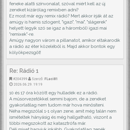
feneke alatti színvonalat, szóval miért kell az új
zenéket kizárólag remixben adni?
Ez most már egy remix rádió? Mert akkor írják át az
amúgy is hamis szlogent, "igazi", "mai", "slágerek"
helyett (egyik szó se igaz a háromból) igazi mai
"remixek"-re.
Amúgy nagyon várom a pillanatot, amikor eltakarodik
a rádió az éter közeléből is. Majd akkor bontok egy
kölyökpezsgőt!
Re: Rádió 1
#204399
Szerző:
FLaci81
2026.06.29. 19:19
10 és 17 óra között egy hulladék ez a rádió.
A műsorvezetőkkel semmi bajom, de a zenéket
gyakorlatilag nem tudom már hova minősíteni.
Néha megszólal 1-1 olyan zene, amit még talán nem
ismételtek hányásig és még hallgatható, viszont a
többi megszokott az katasztrófa már.
Déli mixet hagyjuk inkább. Gyakorlatilag zenék