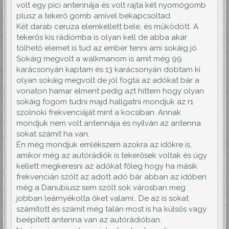
volt egy pici antennája és volt rajta két nyomógomb
plusz a tekerő gomb amivel bekapcsoltad.
Két darab ceruza elemkellett bele, és működött. A
tekerős kis rádiómba is olyan kell de abba akár
tölhető elemet is tud az ember tenni ami sokáig jó.
Sokáig megvolt a walkmanom is amit még 99
karácsonyán kaptam és 13 karácsonyán dobtam ki
olyan sokáig megvolt de jól fogta az adókat bár a
vonaton hamar elment pedig azt hittem hogy olyan
sokáig fogom tudni majd hallgatni mondjuk az r1
szolnoki frekvenciáját mint a kocsiban. Annak
mondjuk nem volt antennája és nyilván az antenna
sokat számít ha van.
Én még mondjuk emlékszem azokra az időkre is,
amikor még az autórádiók is tekerősek voltak és úgy
kellett megkeresni az adókat főleg hogy ha másik
frekvencián szólt az adott adó bár abban az időben
még a Danubiusz sem szólt sok városban meg
jobban leárnyékolta őket valami.. De az is sokat
számított és számít még talán most is ha külsős vagy
beépített antenna van az autórádióban.