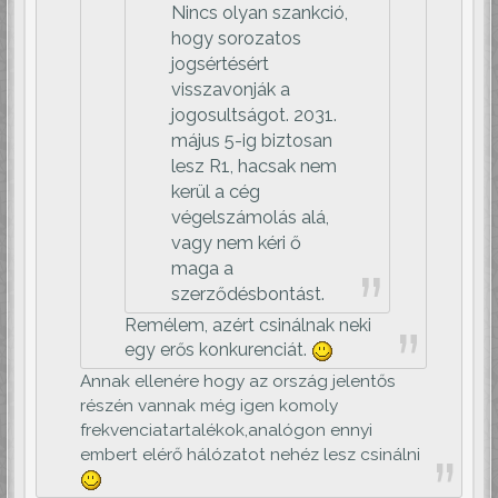
Nincs olyan szankció,
hogy sorozatos
jogsértésért
visszavonják a
jogosultságot. 2031.
május 5-ig biztosan
lesz R1, hacsak nem
kerül a cég
végelszámolás alá,
vagy nem kéri ő
maga a
szerződésbontást.
Remélem, azért csinálnak neki
egy erős konkurenciát.
Annak ellenére hogy az ország jelentős
részén vannak még igen komoly
frekvenciatartalékok,analógon ennyi
embert elérő hálózatot nehéz lesz csinálni