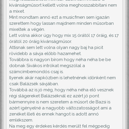
kívánságműsort kellett volna meghosszabbítani nem
a mixet.
Mint mondtam annó ezt a musicfmen sem igazán
szerettem hogy lassan majdnem minden műsorban
mixeltek a végén.
Lett volna akkor úgy hogy mix 15 órától 17 óráig, és 17
órától 20 óráig kívánságműsor.
Attisnak sem lett volna olyan nagy baj ha picit
rövidebb a sávja előbb hazamehet.
Továbbra is nagyon bírom hogy néha néha be be
dobnak Sivákos intrókat megszólal a
számcímbemondós csaj is.
Ilyenek akár napközben is lehetnének időnként nem
csak Balázsék sávjában.
Továbbá az is jó még, hogy néha néha elő vesznek
régi slágereket Balázséknál ez azért jó pont
bármennyire is nem szeretem a műsort de Bazsi is
azért igényelné a nagyobb változatosságot ami a
zenéket illeti és ennek hangot is adott annó
emlékszem.
Na meg egy érdekes kérdés merült fel mégpedig