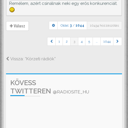
Remélem, azért csinálnak neki egy erős konkurenciát.
Oldal:
3
/
1044
10434 hozzászólás
Válasz
1
2
3
4
5
…
1044
Vissza: “Körzeti rádiók”
KÖVESS
TWITTEREN
@RADIOSITE_HU