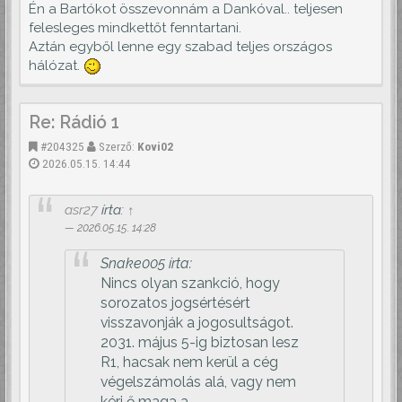
Én a Bartókot összevonnám a Dankóval.. teljesen
felesleges mindkettőt fenntartani.
Aztán egyből lenne egy szabad teljes országos
hálózat.
Re: Rádió 1
#204325
Szerző:
Kovi02
2026.05.15. 14:44
asr27
írta:
↑
2026.05.15. 14:28
Snake005 írta:
Nincs olyan szankció, hogy
sorozatos jogsértésért
visszavonják a jogosultságot.
2031. május 5-ig biztosan lesz
R1, hacsak nem kerül a cég
végelszámolás alá, vagy nem
kéri ő maga a