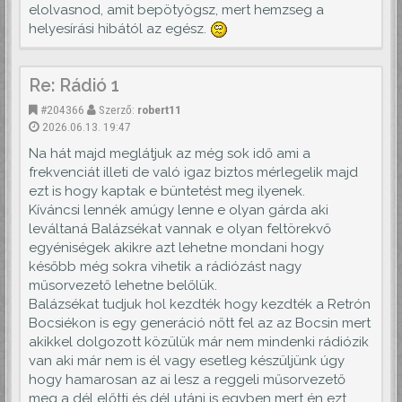
elolvasnod, amit bepötyögsz, mert hemzseg a
helyesírási hibától az egész.
Re: Rádió 1
#204366
Szerző:
robert11
2026.06.13. 19:47
Na hát majd meglátjuk az még sok idő ami a
frekvenciát illeti de való igaz biztos mérlegelik majd
ezt is hogy kaptak e büntetést meg ilyenek.
Kíváncsi lennék amúgy lenne e olyan gárda aki
leváltaná Balázsékat vannak e olyan feltörekvő
egyéniségek akikre azt lehetne mondani hogy
később még sokra vihetik a rádiózást nagy
műsorvezető lehetne belőlük.
Balázsékat tudjuk hol kezdték hogy kezdték a Retrón
Bocsiékon is egy generáció nőtt fel az az Bocsin mert
akikkel dolgozott közülük már nem mindenki rádiózik
van aki már nem is él vagy esetleg készüljünk úgy
hogy hamarosan az ai lesz a reggeli műsorvezető
meg a dél előtti és dél utáni is egyben mert én ezt