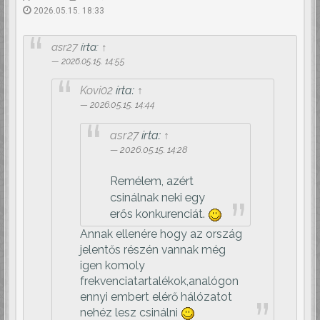
2026.05.15. 18:33
asr27
írta:
↑
2026.05.15. 14:55
Kovi02
írta:
↑
2026.05.15. 14:44
asr27
írta:
↑
2026.05.15. 14:28
Remélem, azért
csinálnak neki egy
erős konkurenciát.
Annak ellenére hogy az ország
jelentős részén vannak még
igen komoly
frekvenciatartalékok,analógon
ennyi embert elérő hálózatot
nehéz lesz csinálni