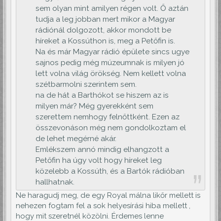
sem olyan mint amilyen régen volt. Ő aztán
tudja a leg jobban mert mikor a Magyar
rádiónál dolgozott, akkor mondott be
híreket a Kossúthon is, meg a Petőfin is.
Na és már Magyar rádió épülete sincs ugye
sajnos pedig még múzeumnak is milyen jó
lett volna világ örökség. Nem kellett volna
szétbarmolni szerintem sem.
na de hát a Barthókot se hiszem az is
milyen már? Még gyerekként sem
szerettem nemhogy felnőttként. Ezen az
összevonáson még nem gondolkoztam el
de lehet megérné akár.
Emlékszem annó mindig elhangzott a
Petőfin ha úgy volt hogy híreket leg
közelebb a Kossúth, és a Bartók rádióban
hallhatnak.
Ne haragudj meg, de egy Royal málna likőr mellett is
nehezen fogtam fel a sok helyesírási hiba mellett ,
hogy mit szeretnél közölni. Érdemes lenne