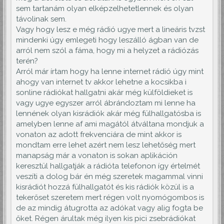
sem tartanám olyan elképzelhetetlennek és olyan
távolinak sem.
Vagy hogy lesz e még rádió ugye mert a lineáris tvzst
mindenki úgy emlegeti hogy leszálló ágban van de
arról nem szól a fáma, hogy mi a helyzet a rádiózás
terén?
Arról már írtam hogy ha lenne internet rádió úgy mint
ahogy van internet tv akkor lehetne a kocsikba i
sonline rádiókat hallgatni akár még külföldieket is
vagy ugye egyszer arról ábrándoztam mi lenne ha
lennének olyan kisrádiók akár még fülhallgatósba is
amelyben lenne af ami magától átváltana mondjuk a
vonaton az adott frekvenciára de mint akkor is
mondtam erre lehet azért nem lesz lehetőség mert
manapság már a vonaton is sokan aplikáción
keresztül hallgatják a rádióta telefonon így értelmét
veszíti a dolog bár én még szeretek magammal vinni
kisrádiót hozzá fülhallgatót és kis rádiók közül is a
tekerőset szeretem mert régen volt nyomógombos is
de az mindig átugrotta az adókat vagy alig fogta be
őket. Régen árultak még ilyen kis pici zsebrádiókat