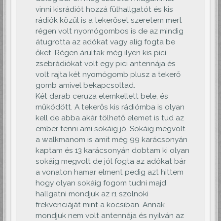
vinni kisrádiót hozzá fülhallgatót és kis
rádiók közül is a tekerőset szeretem mert
régen volt nyomógombos is de az mindig
átugrotta az adókat vagy alig fogta be
őket. Régen árultak még ilyen kis pici
zsebrádiókat volt egy pici antennája és
volt rajta két nyomógomb plusz a tekerő
gomb amivel bekapcsoltad.
Két darab ceruza elemkellett bele, és
működött. A tekerős kis rádiómba is olyan
kell de abba akár tölhető elemet is tud az
ember tenni ami sokáig jó. Sokáig megvolt
a walkmanom is amit még 99 karácsonyán
kaptam és 13 karácsonyán dobtam ki olyan
sokáig megvolt de jól fogta az adókat bár
a vonaton hamar elment pedig azt hittem
hogy olyan sokáig fogom tudni majd
hallgatni mondjuk az r1 szolnoki
frekvenciáját mint a kocsiban. Annak
mondjuk nem volt antennája és nyilván az