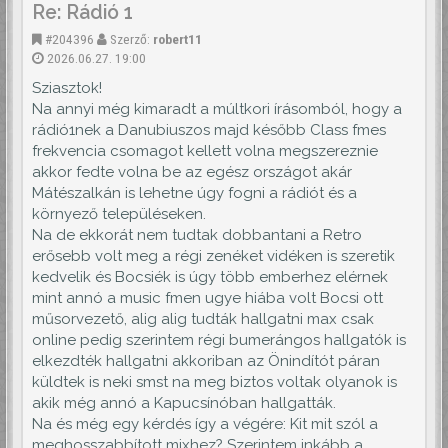
Re: Rádió 1
#204396
Szerző:
robert11
2026.06.27. 19:00
Sziasztok!
Na annyi még kimaradt a múltkori írásomból, hogy a
rádió1nek a Danubiuszos majd később Class fmes
frekvencia csomagot kellett volna megszereznie
akkor fedte volna be az egész országot akár
Mátészalkán is lehetne úgy fogni a rádiót és a
környező településeken.
Na de ekkorát nem tudtak dobbantani a Retro
erősebb volt meg a régi zenéket vidéken is szeretik
kedvelik és Bocsiék is úgy több emberhez elérnek
mint annó a music fmen ugye hiába volt Bocsi ott
műsorvezető, alig alig tudták hallgatni max csak
online pedig szerintem régi bumerángos hallgatók is
elkezdték hallgatni akkoriban az Önindítót páran
küldtek is neki smst na meg biztos voltak olyanok is
akik még annó a Kapucsínóban hallgatták.
Na és még egy kérdés így a végére: Kit mit szól a
meghosszabbított mixhez? Szerintem inkább a