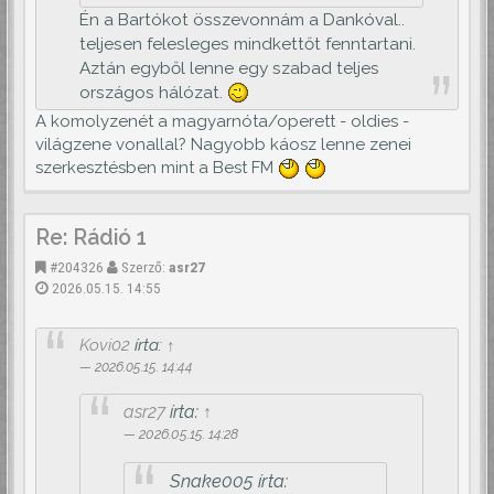
Én a Bartókot összevonnám a Dankóval..
teljesen felesleges mindkettőt fenntartani.
Aztán egyből lenne egy szabad teljes
országos hálózat.
A komolyzenét a magyarnóta/operett - oldies -
világzene vonallal? Nagyobb káosz lenne zenei
szerkesztésben mint a Best FM
Re: Rádió 1
#204326
Szerző:
asr27
2026.05.15. 14:55
Kovi02
írta:
↑
2026.05.15. 14:44
asr27
írta:
↑
2026.05.15. 14:28
Snake005 írta: