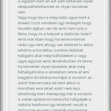
is egyben mert én ezt sem tartanám olyan
elképzelhetetlennek és olyan távolinak
sem.
Vagy hogy lesz e még rádió ugye mert a
lineáris tvzst mindenki úgy emlegeti hogy
leszálló ágban van de arról nem szól a
fáma, hogy mi a helyzet a rádiózás terén?
Arról már írtam hogy ha lenne internet
rádió úgy mint ahogy van internet tv akkor
lehetne a kocsikba i sonline rádiókat
hallgatni akár még külföldieket is vagy
ugye egyszer arról ábrándoztam mi lenne
ha lennének olyan kisrádiók akár még
fülhallgatósba is amelyben lenne af ami
magától átváltana mondjuk a vonaton az
adott frekvenciára de mint akkor is
mondtam erre lehet azért nem lesz
lehetőség mert manapság már a vonaton
is sokan aplikáción keresztül hallgatják a
rádióta telefonon így értelmét veszíti a
dolog bár én még szeretek magammal