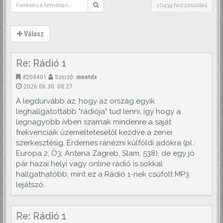
10434 hozzászólás
Válasz
Re: Rádió 1
#204401
Szerző:
mnetdx
2026.06.30. 00:27
A legdurvább az, hogy az ország egyik
leghallgatottabb "rádiója" tud lenni, így hogy a
legnagyobb ívben szarnak mindenre a saját
frekvenciáik üzemeltetésétől kezdve a zenei
szerkesztésig. Érdemes ránézni külföldi adókra (pl.:
Europa 2, Ö3, Antena Zagreb, Slam, 538), de egy jó
pár hazai helyi vagy online rádió is sokkal
hallgathatóbb, mint ez a Rádió 1-nek csúfolt MP3
lejátszó.
Re: Rádió 1