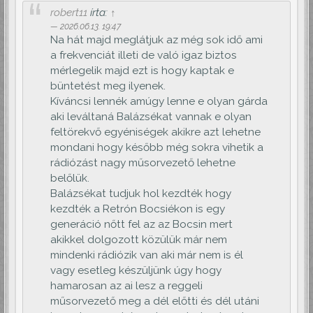
robert11
írta:
↑
2026.06.13. 19:47
Na hát majd meglátjuk az még sok idő ami
a frekvenciát illeti de való igaz biztos
mérlegelik majd ezt is hogy kaptak e
büntetést meg ilyenek.
Kíváncsi lennék amúgy lenne e olyan gárda
aki leváltaná Balázsékat vannak e olyan
feltörekvő egyéniségek akikre azt lehetne
mondani hogy később még sokra vihetik a
rádiózást nagy műsorvezető lehetne
belőlük.
Balázsékat tudjuk hol kezdték hogy
kezdték a Retrón Bocsiékon is egy
generáció nőtt fel az az Bocsin mert
akikkel dolgozott közülük már nem
mindenki rádiózik van aki már nem is él
vagy esetleg készüljünk úgy hogy
hamarosan az ai lesz a reggeli
műsorvezető meg a dél előtti és dél utáni