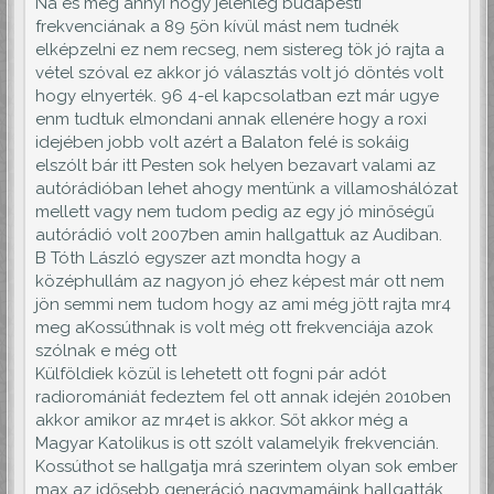
Na és még annyi hogy jelenleg budapesti
frekvenciának a 89 5ön kívül mást nem tudnék
elképzelni ez nem recseg, nem sistereg tök jó rajta a
vétel szóval ez akkor jó választás volt jó döntés volt
hogy elnyerték. 96 4-el kapcsolatban ezt már ugye
enm tudtuk elmondani annak ellenére hogy a roxi
idejében jobb volt azért a Balaton felé is sokáig
elszólt bár itt Pesten sok helyen bezavart valami az
autórádióban lehet ahogy mentünk a villamoshálózat
mellett vagy nem tudom pedig az egy jó minőségű
autórádió volt 2007ben amin hallgattuk az Audiban.
B Tóth László egyszer azt mondta hogy a
középhullám az nagyon jó ehez képest már ott nem
jön semmi nem tudom hogy az ami még jött rajta mr4
meg aKossúthnak is volt még ott frekvenciája azok
szólnak e még ott
Külföldiek közül is lehetett ott fogni pár adót
radioromániát fedeztem fel ott annak idején 2010ben
akkor amikor az mr4et is akkor. Sőt akkor még a
Magyar Katolikus is ott szólt valamelyik frekvencián.
Kossúthot se hallgatja mrá szerintem olyan sok ember
max az idősebb generáció nagymamáink hallgatták