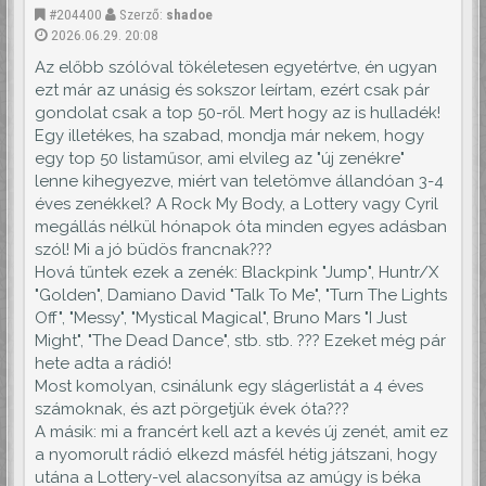
#204400
Szerző:
shadoe
2026.06.29. 20:08
Az előbb szólóval tökéletesen egyetértve, én ugyan
ezt már az unásig és sokszor leírtam, ezért csak pár
gondolat csak a top 50-ről. Mert hogy az is hulladék!
Egy illetékes, ha szabad, mondja már nekem, hogy
egy top 50 listaműsor, ami elvileg az "új zenékre"
lenne kihegyezve, miért van teletömve állandóan 3-4
éves zenékkel? A Rock My Body, a Lottery vagy Cyril
megállás nélkül hónapok óta minden egyes adásban
szól! Mi a jó büdös francnak???
Hová tűntek ezek a zenék: Blackpink "Jump", Huntr/X
"Golden", Damiano David "Talk To Me", "Turn The Lights
Off", "Messy", "Mystical Magical", Bruno Mars "I Just
Might", "The Dead Dance", stb. stb. ??? Ezeket még pár
hete adta a rádió!
Most komolyan, csinálunk egy slágerlistát a 4 éves
számoknak, és azt pörgetjük évek óta???
A másik: mi a francért kell azt a kevés új zenét, amit ez
a nyomorult rádió elkezd másfél hétig játszani, hogy
utána a Lottery-vel alacsonyítsa az amúgy is béka