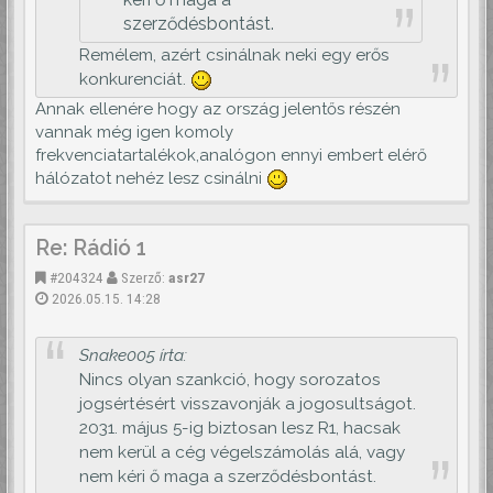
szerződésbontást.
Remélem, azért csinálnak neki egy erős
konkurenciát.
Annak ellenére hogy az ország jelentős részén
vannak még igen komoly
frekvenciatartalékok,analógon ennyi embert elérő
hálózatot nehéz lesz csinálni
Re: Rádió 1
#204324
Szerző:
asr27
2026.05.15. 14:28
Snake005 írta:
Nincs olyan szankció, hogy sorozatos
jogsértésért visszavonják a jogosultságot.
2031. május 5-ig biztosan lesz R1, hacsak
nem kerül a cég végelszámolás alá, vagy
nem kéri ő maga a szerződésbontást.