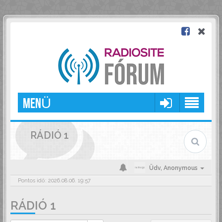
MENÜ
RÁDIÓ 1
Üdv,
Anonymous
Pontos idő: 2026.08.06. 19:57
RÁDIÓ 1