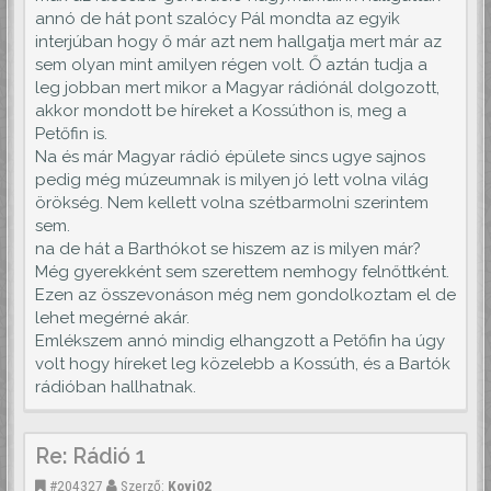
annó de hát pont szalócy Pál mondta az egyik
interjúban hogy ő már azt nem hallgatja mert már az
sem olyan mint amilyen régen volt. Ő aztán tudja a
leg jobban mert mikor a Magyar rádiónál dolgozott,
akkor mondott be híreket a Kossúthon is, meg a
Petőfin is.
Na és már Magyar rádió épülete sincs ugye sajnos
pedig még múzeumnak is milyen jó lett volna világ
örökség. Nem kellett volna szétbarmolni szerintem
sem.
na de hát a Barthókot se hiszem az is milyen már?
Még gyerekként sem szerettem nemhogy felnőttként.
Ezen az összevonáson még nem gondolkoztam el de
lehet megérné akár.
Emlékszem annó mindig elhangzott a Petőfin ha úgy
volt hogy híreket leg közelebb a Kossúth, és a Bartók
rádióban hallhatnak.
Re: Rádió 1
#204327
Szerző:
Kovi02