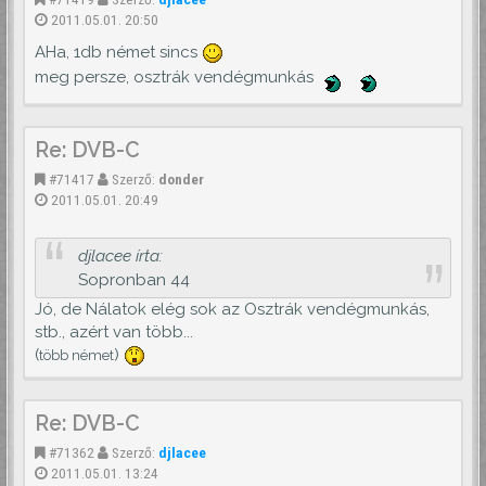
2011.05.01. 20:50
AHa, 1db német sincs
meg persze, osztrák vendégmunkás
Re: DVB-C
#71417
Szerző:
donder
2011.05.01. 20:49
djlacee írta:
Sopronban 44
Jó, de Nálatok elég sok az Osztrák vendégmunkás,
stb., azért van több...
(
)
több német
Re: DVB-C
#71362
Szerző:
djlacee
2011.05.01. 13:24