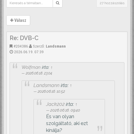
27 hozzászólás
Válasz
Re: DVB-C
#204386
Szerző:
Landsmann
2026.06.19. 07:39
Wolfman
írta:
↑
2026.06.18. 23:04
Landsmann
írta:
↑
2026.06.16. 10:52
Jack202
írta:
↑
2026.06.16. 09:40
És van olyan
szolgáltató, aki ezt
kínálja?