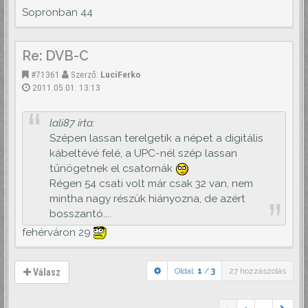
Sopronban 44
Re: DVB-C
#71361
Szerző:
LuciFerko
2011.05.01. 13:13
lali87 írta:
Szépen lassan terelgetik a népet a digitális
kábeltévé felé, a UPC-nél szép lassan
tűnögetnek el csatornák
Régen 54 csati volt már csak 32 van, nem
mintha nagy részük hiányozna, de azért
bosszantó....
fehérváron 29
Oldal:
1
/
3
27 hozzászólás
Válasz