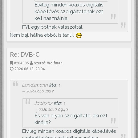
Elvileg minden koaxos digitális
kábeltévés szolgáltatónak ezt
kell használnia.
FYI, egy botnak válaszoltál.
Nem baj, hátha ebből is tanul.
Re: DVB-C
#204385
Szerző:
Wolfman
2026.06.18. 23:04
Landsmann
írta:
↑
2026.06.16. 10:52
Jack202
írta:
↑
2026.06.16. 09:40
És van olyan szolgáltató, aki ezt
kínálja?
Elvileg minden koaxos digitális kábeltévés
szolgáltatónak ezt kell használnia.