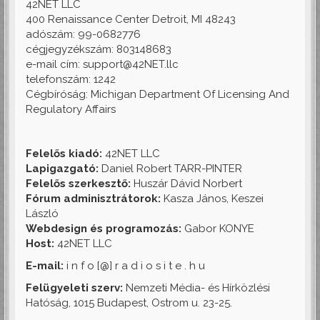
42NET LLC
400 Renaissance Center Detroit, MI 48243
adószám: 99-0682776
cégjegyzékszám: 803148683
e-mail cím: support@42NET.llc
telefonszám: 1242
Cégbíróság: Michigan Department Of Licensing And
Regulatory Affairs
Felelős kiadó:
42NET LLC
Lapigazgató:
Daniel Robert TARR-PINTER
Felelős szerkesztő:
Huszár Dávid Norbert
Fórum adminisztrátorok:
Kasza János, Keszei
László
Webdesign és programozás:
Gabor KONYE
Host:
42NET LLC
E-mail:
i n f o [@] r a d i o s i t e . h u
Felügyeleti szerv:
Nemzeti Média- és Hírközlési
Hatóság, 1015 Budapest, Ostrom u. 23-25.