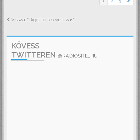
1
2
3
Vissza: “Digitális televíziózás”
KÖVESS
TWITTEREN
@RADIOSITE_HU