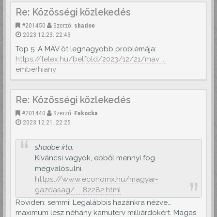
Re: Közösségi közlekedés
#201450
Szerző:
shadoe
2023.12.23. 22:43
Top 5: A MÁV öt legnagyobb problémája:
https://telex.hu/belfold/2023/12/21/mav ...
emberhiany
Re: Közösségi közlekedés
#201440
Szerző:
Fakocka
2023.12.21. 22:25
shadoe írta:
Kíváncsi vagyok, ebből mennyi fog
megvalósulni.
https://www.economx.hu/magyar-
gazdasag/ ... 82282.html
Röviden: semmi! Legalábbis hazánkra nézve…
maximum lesz néhány kamuterv milliárdokért. Magas