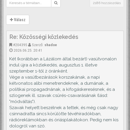
2186 hozzászólás
Válasz
Re: Közösségi közlekedés
#204395
Szerző:
shadoe
2026.06.25. 20:41
Két (korábban a Lázálom által bezárt) vasútvonalon
indul újra a közlekedés, augusztus 1. illetve
szeptember 1-től 2 óránként.
Vége a vasútbezárások korszakának, a napi
kétvonatos alibi menetrendeknek, a dumának, a
politikai propagadnának, a kifogáskeresésnek, és a
szlogenek ill. szavak csűrés-csavarásának (lásd:
"módváltás").
Szavak helyett beszélnek a tettek, és még csak nagy
csinnadratta sincs körülötte tévéhíradókban,
rádióreklámokban és óriásplakátokon. Pedig nem kis
dologról van szó.