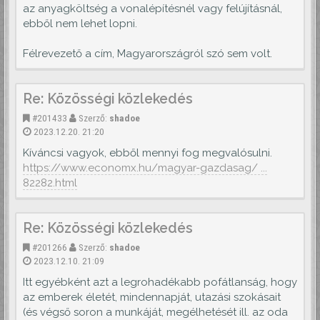
az anyagköltség a vonalépítésnél vagy felújításnál,
ebből nem lehet lopni.
Félrevezető a cím, Magyarországról szó sem volt.
Re: Közösségi közlekedés
#201433
Szerző:
shadoe
2023.12.20. 21:20
Kíváncsi vagyok, ebből mennyi fog megvalósulni.
https://www.economx.hu/magyar-gazdasag/ ...
82282.html
Re: Közösségi közlekedés
#201266
Szerző:
shadoe
2023.12.10. 21:09
Itt egyébként azt a legrohadékabb pofátlanság, hogy
az emberek életét, mindennapját, utazási szokásait
(és végső soron a munkáját, megélhetését ill. az oda