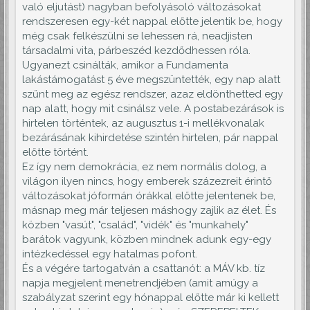
való eljutást) nagyban befolyásoló változásokat
rendszeresen egy-két nappal előtte jelentik be, hogy
még csak felkészülni se lehessen rá, neadjisten
társadalmi vita, párbeszéd kezdődhessen róla.
Ugyanezt csinálták, amikor a Fundamenta
lakástámogatást 5 éve megszüntették, egy nap alatt
szűnt meg az egész rendszer, azaz eldönthetted egy
nap alatt, hogy mit csinálsz vele. A postabezárások is
hirtelen történtek, az augusztus 1-i mellékvonalak
bezárásának kihirdetése szintén hirtelen, pár nappal
előtte történt.
Ez így nem demokrácia, ez nem normális dolog, a
világon ilyen nincs, hogy emberek százezreit érintő
változásokat jóformán órákkal előtte jelentenek be,
másnap meg már teljesen máshogy zajlik az élet. És
közben "vasút", "család", "vidék" és "munkahely"
barátok vagyunk, közben mindnek adunk egy-egy
intézkedéssel egy hatalmas pofont.
És a végére tartogatván a csattanót: a MÁV kb. tíz
napja megjelent menetrendjében (amit amúgy a
szabályzat szerint egy hónappal előtte már ki kellett