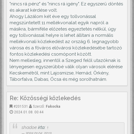
"nincs rá pénz" és "nincs rá igény". Ez egyszerű döntés
és akarat kérdése volt.
Ahogy Lázálom két éve egy tollvonással
megszüntetett 11 mellékvonalat egyik napról a
másikra, bármiféle előzetes egyeztetés nélkül, úgy
egy tollvonással helyre is lehet állítani a normális
mellékvonali közlekedést az ország 6. legnagyobb
városa és a főváros elővárosi közlekedésébe tartozó
fontos közlekedési csomópont között.
Nem mellesleg, innentől a Szeged felől utazóknak is
lényegesen egyszerűbbé válik olyan városok elérése
Kecskemétről, mint Lajosmizse, Hernád, Örkény,
Táborfalva, Dabas, Ócsa és még sorolhatnám.
Re: Közösségi közlekedés
#201531
Szerző:
Fakocka
2024.01.08. 00:44
shadoe
írta:
↑
2024.01.04. 22:13