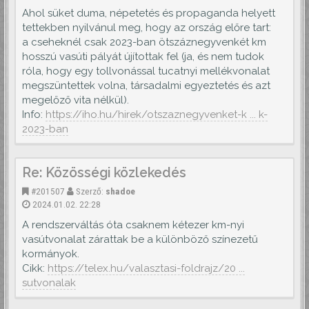
Ahol süket duma, népetetés és propaganda helyett
tettekben nyilvánul meg, hogy az ország előre tart:
a cseheknél csak 2023-ban ötszáznegyvenkét km
hosszú vasúti pályát újítottak fel (ja, és nem tudok
róla, hogy egy tollvonással tucatnyi mellékvonalat
megszüntettek volna, társadalmi egyeztetés és azt
megelőző vita nélkül).
Info:
https://iho.hu/hirek/otszaznegyvenket-k ... k-
2023-ban
Re: Közösségi közlekedés
#201507
Szerző:
shadoe
2024.01.02. 22:28
A rendszerváltás óta csaknem kétezer km-nyi
vasútvonalat zárattak be a különböző színezetű
kormányok.
Cikk:
https://telex.hu/valasztasi-foldrajz/20 ...
sutvonalak