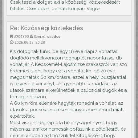
Csak teszi a dolgát, aki a közösségi közlekedésért
felelős. Csendben, de hatékonyan. Végre.
Re: Közösségi közlekedés
#204390
Szerző:
shadoe
2026.06.23. 20:28
Kis dolognak tűnik, de egy 16 éve napi 2 vonattal
döglődő mellékvonalon tegnaptól naponta 5x2 db
vonat jár. A Kecskemét-Lajosmizse szakaszról van szó.
Érdemes tudni, hogy ezt a vonalat kb. bő 20 éve
megcsinálták 60 km/órásra, ezzel a helyi buszjárattal
is felveszi a versenyt, sőt gyorsabb is, ráadásul az
utasok számára elkerülhetőek a csúcsidei dugók és a
tömeg a buszon.
A 60 km/óra ellenére hagyták rohadni a vonalat, az
utasok a pocsék és erősen hiányos menetrend miatt
elpártoltak.
Most viszont tegnap óta bizonyságot nyert, hogy
milyen az, amikor nemcsak pofázunk a zöldítésről, és
nem állandóan azt hozzuk fel kifogásként, hogy