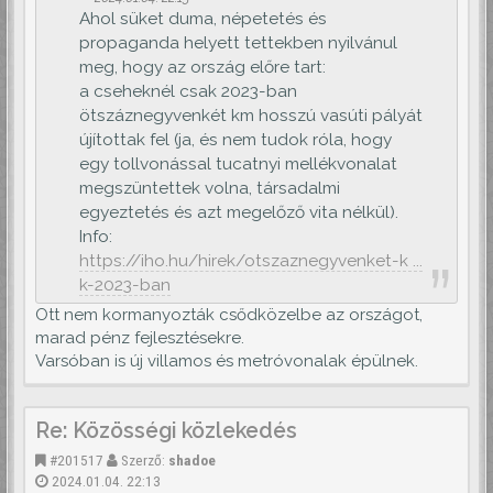
Ahol süket duma, népetetés és
propaganda helyett tettekben nyilvánul
meg, hogy az ország előre tart:
a cseheknél csak 2023-ban
ötszáznegyvenkét km hosszú vasúti pályát
újítottak fel (ja, és nem tudok róla, hogy
egy tollvonással tucatnyi mellékvonalat
megszüntettek volna, társadalmi
egyeztetés és azt megelőző vita nélkül).
Info:
https://iho.hu/hirek/otszaznegyvenket-k ...
k-2023-ban
Ott nem kormanyozták csődközelbe az országot,
marad pénz fejlesztésekre.
Varsóban is új villamos és metróvonalak épülnek.
Re: Közösségi közlekedés
#201517
Szerző:
shadoe
2024.01.04. 22:13