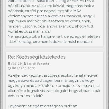
volna hirdetnie - sose teszi -) még SZEREPELTEK a
pótlóbuszok. Az utas erre készül, megmaradnak a
pótlások, erreföl pár nappal ezelőtt a MÁV
közleményben tudatja a kedves utasokkal, hogy 4
nap múlva már pótlóbuszozásra se készüljenek,
minden jusson el oda, ahova akar úgy, ahogy tud.
Vonat és busz már nincs!
Ne haragudjatok a hangnemért, de ez egy élhetetlen,
...LLAT ország, erre nem tudok már mást mondani!
Re: Közösségi közlekedés
#201254
Szerző:
Fakocka
2023.12.10. 00:35
Az ellenzék kezdte vasútbezárásokat, tehát megvan
magyarázva és az átlagember már legyint is hogy
egy kutya mind a két oldal.. de majd 50 év múlva is az
ellenzékre fognak visszamutogatni hogy abban a pár
évben mit csináltak?
Egyébként az egész országban ordít az