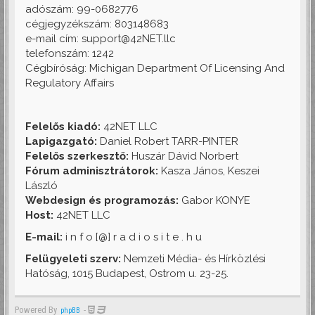
adószám: 99-0682776
cégjegyzékszám: 803148683
e-mail cím: support@42NET.llc
telefonszám: 1242
Cégbíróság: Michigan Department Of Licensing And
Regulatory Affairs
Felelős kiadó:
42NET LLC
Lapigazgató:
Daniel Robert TARR-PINTER
Felelős szerkesztő:
Huszár Dávid Norbert
Fórum adminisztrátorok:
Kasza János, Keszei
László
Webdesign és programozás:
Gabor KONYE
Host:
42NET LLC
E-mail:
i n f o [@] r a d i o s i t e . h u
Felügyeleti szerv:
Nemzeti Média- és Hírközlési
Hatóság, 1015 Budapest, Ostrom u. 23-25.
Powered By
-
phpBB