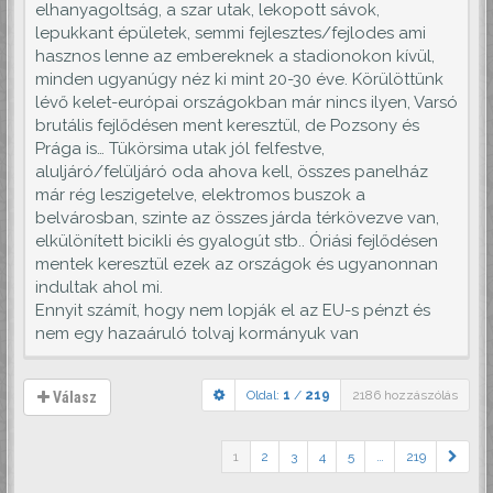
elhanyagoltság, a szar utak, lekopott sávok,
lepukkant épületek, semmi fejlesztes/fejlodes ami
hasznos lenne az embereknek a stadionokon kívül,
minden ugyanúgy néz ki mint 20-30 éve. Körülöttünk
lévő kelet-európai országokban már nincs ilyen, Varsó
brutális fejlődésen ment keresztül, de Pozsony és
Prága is… Tükörsima utak jól felfestve,
aluljáró/felüljáró oda ahova kell, összes panelház
már rég leszigetelve, elektromos buszok a
belvárosban, szinte az összes járda térkövezve van,
elkülönített bicikli és gyalogút stb.. Óriási fejlődésen
mentek keresztül ezek az országok és ugyanonnan
indultak ahol mi.
Ennyit számít, hogy nem lopják el az EU-s pénzt és
nem egy hazaáruló tolvaj kormányuk van
Oldal:
1
/
219
2186 hozzászólás
Válasz
1
2
3
4
5
…
219