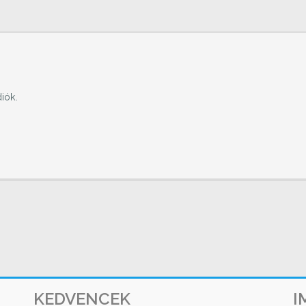
iók.
KEDVENCEK
I