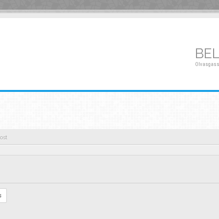
BE
Olvasgass
ost
s