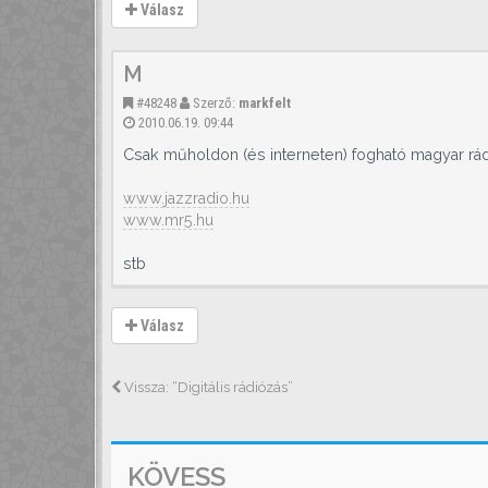
Válasz
M
#48248
Szerző:
markfelt
2010.06.19. 09:44
Csak műholdon (és interneten) fogható magyar rád
www.jazzradio.hu
www.mr5.hu
stb
Válasz
Vissza: “Digitális rádiózás”
KÖVESS