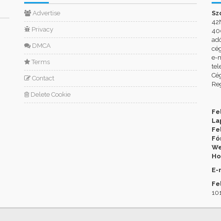
Advertise
Sz
42
Privacy
400
ad
DMCA
cé
e-m
Terms
tel
Cég
Contact
Reg
Delete Cookie
Fe
La
Fe
Fó
We
Ho
E-
Fe
101