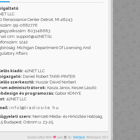
olgáltató
:
NET LLC
 Renaissance Center Detroit, MI 48243
ószám: 99-0682776
gjegyzékszám: 803148683
ail cím: support@42NET.llc
efonszám: 1242
bíróság: Michigan Department Of Licensing And
ulatory Affairs
lelős kiadó:
42NET LLC
pigazgató:
Daniel Robert TARR-PINTER
lelős szerkesztő:
Huszár Dávid Norbert
rum adminisztrátorok:
Kasza János, Keszei László
bdesign és programozás:
Gabor KONYE
st:
42NET LLC
mail:
i n f o [@] r a d i o s i t e . h u
lügyeleti szerv:
Nemzeti Média- és Hírközlési Hatóság,
5 Budapest, Ostrom u. 23-25.
HandCrafted With
and
By
SiteSplat
©SiteSplat 2013