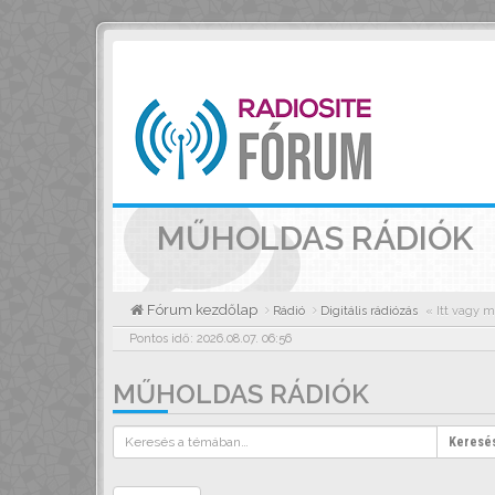
MŰHOLDAS RÁDIÓK
Fórum kezdőlap
Rádió
Digitális rádiózás
« Itt vagy m
Pontos idő: 2026.08.07. 06:56
MŰHOLDAS RÁDIÓK
Keresé