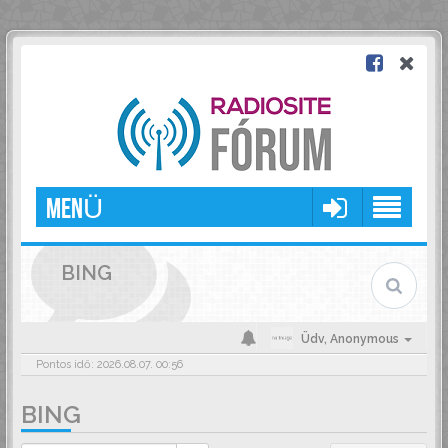
MENÜ
BING
Üdv,
Anonymous
Pontos idő: 2026.08.07. 00:56
BING