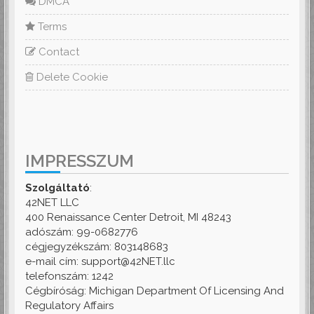
DMCA
Terms
Contact
Delete Cookie
IMPRESSZUM
Szolgáltató
:
42NET LLC
400 Renaissance Center Detroit, MI 48243
adószám: 99-0682776
cégjegyzékszám: 803148683
e-mail cím: support@42NET.llc
telefonszám: 1242
Cégbíróság: Michigan Department Of Licensing And
Regulatory Affairs