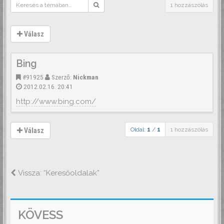
1 hozzászólás
Válasz
Bing
#91925
Szerző:
Nickman
2012.02.16. 20:41
http://www.bing.com/
Oldal:
1
/
1
1 hozzászólás
Válasz
Vissza: “Keresőoldalak”
KÖVESS