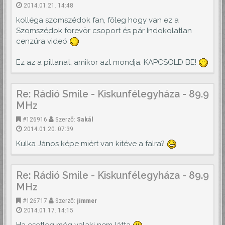
2014.01.21. 14:48
kolléga szomszédok fan, főleg hogy van ez a
Szomszédok forevör csoport és pár Indokolatlan
cenzúra videó
Ez az a pillanat, amikor azt mondja: KAPCSOLD BE!
Re: Rádió Smile - Kiskunfélegyháza - 89.9
MHz
#126916
Szerző:
Sakál
2014.01.20. 07:39
Kulka János képe miért van kitéve a falra?
Re: Rádió Smile - Kiskunfélegyháza - 89.9
MHz
#126717
Szerző:
jimmer
2014.01.17. 14:15