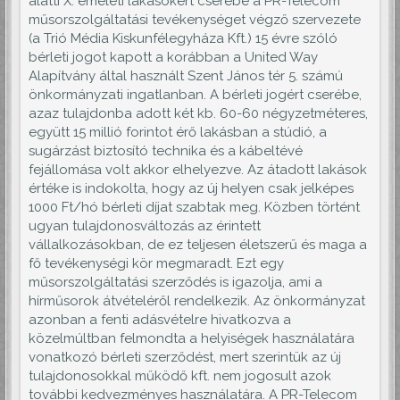
alatti X. emeleti lakásokért cserébe a PR-Telecom
műsorszolgáltatási tevékenységet végző szervezete
(a Trió Média Kiskunfélegyháza Kft.) 15 évre szóló
bérleti jogot kapott a korábban a United Way
Alapítvány által használt Szent János tér 5. számú
önkormányzati ingatlanban. A bérleti jogért cserébe,
azaz tulajdonba adott két kb. 60-60 négyzetméteres,
együtt 15 millió forintot érő lakásban a stúdió, a
sugárzást biztosító technika és a kábeltévé
fejállomása volt akkor elhelyezve. Az átadott lakások
értéke is indokolta, hogy az új helyen csak jelképes
1000 Ft/hó bérleti díjat szabtak meg. Közben történt
ugyan tulajdonosváltozás az érintett
vállalkozásokban, de ez teljesen életszerű és maga a
fő tevékenységi kör megmaradt. Ezt egy
műsorszolgáltatási szerződés is igazolja, ami a
hírműsorok átvételéről rendelkezik. Az önkormányzat
azonban a fenti adásvételre hivatkozva a
közelmúltban felmondta a helyiségek használatára
vonatkozó bérleti szerződést, mert szerintük az új
tulajdonosokkal működő kft. nem jogosult azok
további kedvezményes használatára. A PR-Telecom