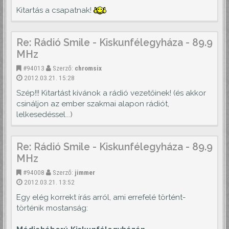
Kitartás a csapatnak!
Re: Rádió Smile - Kiskunfélegyháza - 89.9
MHz
#94013
Szerző:
chromsix
2012.03.21. 15:28
Szép!!! Kitartást kívánok a rádió vezetőinek! (és akkor
csináljon az ember szakmai alapon rádiót,
lelkesedéssel...)
Re: Rádió Smile - Kiskunfélegyháza - 89.9
MHz
#94008
Szerző:
jimmer
2012.03.21. 13:52
Egy elég korrekt írás arról, ami errefelé történt-
történik mostanság: