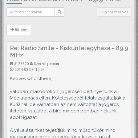
405 hozzászólás
Válasz
Re: Rádió Smile - Kiskunfélegyháza - 89.9
MHz
#128820
Szerző:
jimmer
2014.03.03. 15:54
Kedves whoisthere,
valóban, másodfokon, jogerősen pert nyertünk a
Médiatanács ellen. Kötelességből felülvizsgáltatják a
Kúriánál, de várhatóan az nem változtat a jogerős
ítéleten. Igazából a bíró minden pontban nekünk
adott igazat.
A vállalásainkat teljesítjük mind műsortükör mind
magyar zene mind szövegarány-közszolgálat