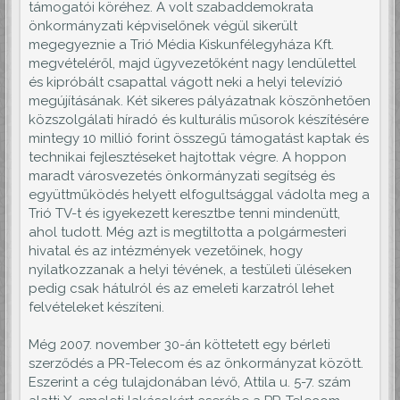
támogatói köréhez. A volt szabaddemokrata
önkormányzati képviselőnek végül sikerült
megegyeznie a Trió Média Kiskunfélegyháza Kft.
megvételéről, majd ügyvezetőként nagy lendülettel
és kipróbált csapattal vágott neki a helyi televízió
megújításának. Két sikeres pályázatnak köszönhetően
közszolgálati híradó és kulturális műsorok készítésére
mintegy 10 millió forint összegű támogatást kaptak és
technikai fejlesztéseket hajtottak végre. A hoppon
maradt városvezetés önkormányzati segítség és
együttműködés helyett elfogultsággal vádolta meg a
Trió TV-t és igyekezett keresztbe tenni mindenütt,
ahol tudott. Még azt is megtiltotta a polgármesteri
hivatal és az intézmények vezetőinek, hogy
nyilatkozzanak a helyi tévének, a testületi üléseken
pedig csak hátulról és az emeleti karzatról lehet
felvételeket készíteni.
Még 2007. november 30-án köttetett egy bérleti
szerződés a PR-Telecom és az önkormányzat között.
Eszerint a cég tulajdonában lévő, Attila u. 5-7. szám