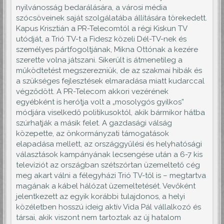
nyilvánosság bedarálására, a városi média
szócsöveinek saját szolgálatába állítására törekedett.
Kapus Krisztián a PR-Telecomtól a régi Kiskun TV
utódját, a Trió TV-t a Fidesz közeli Dél-TV-nek és
személyes pártfogoltjának, Mikna Ottónak a kezére
szerette volna játszani. Sikerült is átmenetileg a
működtetést megszerezniük, de az szakmai hibák és
a szükséges fejlesztések elmaradása miatt kudarccal
végződött. A PR-Telecom akkori vezérének
egyébként is herótja volt a „mosolygós gyilkos”
módjára viselkedő politikusoktól, akik bármikor hátba
szúrhatják a másik felet. A gazdasági válság
közepette, az önkormányzati támogatások
elapadása mellett, az országgyűlési és helyhatósági
választások kampányának lecsengése után a 6-7 kis
televíziót az országban szétszórtan üzemeltető cég
meg akart válni a félegyházi Trió TV-től is – megtartva
magának a kábel hálózat üzemeltetését. Vevőként
jelentkezett az egyik korábbi tulajdonos, a helyi
közéletben hosszú ideig aktív Vida Pál vállalkozó és
társai, akik viszont nem tartoztak az új hatalom