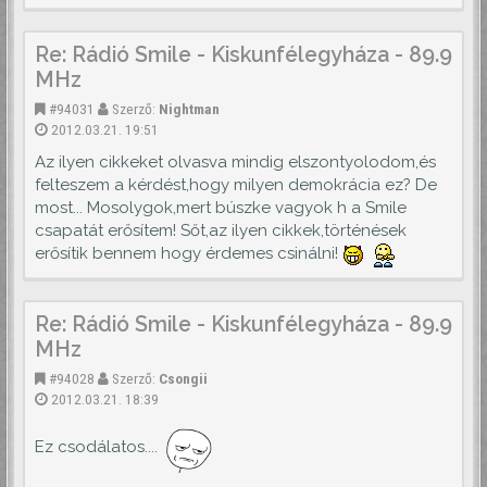
Re: Rádió Smile - Kiskunfélegyháza - 89.9
MHz
#94031
Szerző:
Nightman
2012.03.21. 19:51
Az ilyen cikkeket olvasva mindig elszontyolodom,és
felteszem a kérdést,hogy milyen demokrácia ez? De
most... Mosolygok,mert búszke vagyok h a Smile
csapatát erősítem! Sőt,az ilyen cikkek,történések
erősítik bennem hogy érdemes csinálni!
Re: Rádió Smile - Kiskunfélegyháza - 89.9
MHz
#94028
Szerző:
Csongii
2012.03.21. 18:39
Ez csodálatos....