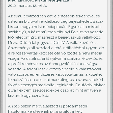
Médiaháború Kiskunfélegyházán
2012. március 12. hétfő
Az elmúlt évtizedben két jelentősebb tőkeerővel és
üzleti ambícióval rendelkező cég terjeszkedett Bács-
Kiskun megye helyi médiapiacán. Egyrészt a miskolci
székhelyű, a közelmúltban elhunyt Fojt István vezette
PR-Telecom Zrt., másrészt a bajai-vaskúti vállalkozó,
Mikna Ottó által jegyzett Dél-TV. A vállalkozói és az
önkormányzati szektort eltérő indíttatásból ugyan, de
a rendszerváltás kezdete óta vonzotta a helyi média
világa. Az üzleti szférát nyilván a szakmai érdeklődés,
a profit reménye és az önmegvalósítás becsvágya
vezette. A települések vezetőit pedig a választókkal
való szoros és rendszeres kapcsolattartás, a közélet
tematizálása, a politikai marketing és a szavazatokért
folyó versengés motiválta leginkább. Ez utóbbi olykor
olyan extrém szélsőségekbe csap át, mint amilyen a
kiskunfélegyházi példa.
A 2010 őszén megválasztott új polgármester
hatalomra kerülésének pillanatától a helyi