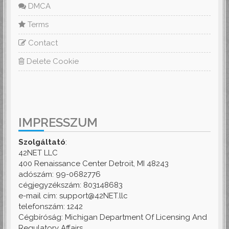
DMCA
Terms
Contact
Delete Cookie
IMPRESSZUM
Szolgáltató
:
42NET LLC
400 Renaissance Center Detroit, MI 48243
adószám: 99-0682776
cégjegyzékszám: 803148683
e-mail cím: support@42NET.llc
telefonszám: 1242
Cégbíróság: Michigan Department Of Licensing And
Regulatory Affairs