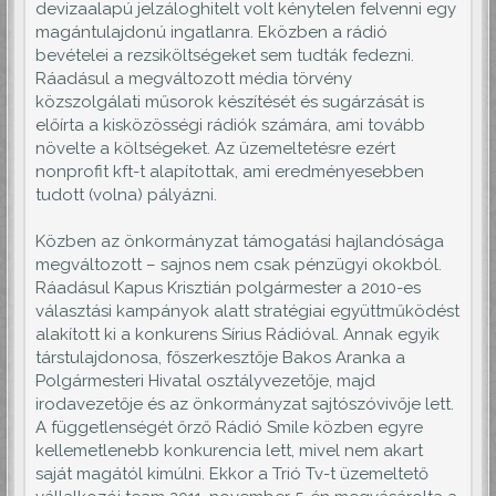
devizaalapú jelzáloghitelt volt kénytelen felvenni egy
magántulajdonú ingatlanra. Eközben a rádió
bevételei a rezsiköltségeket sem tudták fedezni.
Ráadásul a megváltozott média törvény
közszolgálati műsorok készítését és sugárzását is
előírta a kisközösségi rádiók számára, ami tovább
növelte a költségeket. Az üzemeltetésre ezért
nonprofit kft-t alapítottak, ami eredményesebben
tudott (volna) pályázni.
Közben az önkormányzat támogatási hajlandósága
megváltozott – sajnos nem csak pénzügyi okokból.
Ráadásul Kapus Krisztián polgármester a 2010-es
választási kampányok alatt stratégiai együttműködést
alakított ki a konkurens Sírius Rádióval. Annak egyik
társtulajdonosa, főszerkesztője Bakos Aranka a
Polgármesteri Hivatal osztályvezetője, majd
irodavezetője és az önkormányzat sajtószóvivője lett.
A függetlenségét őrző Rádió Smile közben egyre
kellemetlenebb konkurencia lett, mivel nem akart
saját magától kimúlni. Ekkor a Trió Tv-t üzemeltető