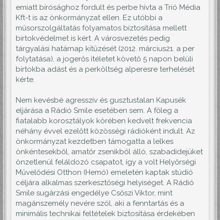
emiatt bírósághoz fordult és perbe hívta a Trió Média
Kft-t is az önkormányzat ellen. Ez utóbbi a
műsorszolgáltatás folyamatos biztosítása mellett
birtokvédelmet is kért. A városvezetés pedig
tárgyalási határnap kitűzését (2012. március21. a per
folytatása), a jogerős ítéletet követő 5 napon belüli
birtokba adást és a perköltség alperesre terhelését
kérte.
Nem kevésbé agresszív és gusztustalan Kapusék
eljárása a Rádió Smile esetében sem. A főleg a
fiatalabb korosztályok körében kedvelt frekvencia
néhány évvel ezelőtt közösségi rádióként indult. Az
önkormányzat kezdetben támogatta a lelkes
önkéntesekből, amatőr zsenikből álló, szabadidejüket
önzetlenül feláldozó csapatot, így a volt Helyőrségi
Művelődési Otthon (Hemó) emeletén kaptak stúdió
céljára alkalmas szerkesztőségi helyiséget. A Rádió
Smile sugárzási engedélye Csőszi Viktor, mint
magánszemély nevére szól, aki a fenntartás és a
minimális technikai feltételek biztosítása érdekében