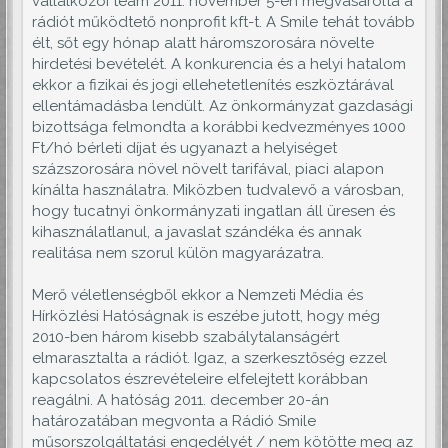
vállalkozói team 2011. november 5-én megvásárolta a
rádiót működtető nonprofit kft-t. A Smile tehát tovább
élt, sőt egy hónap alatt háromszorosára növelte
hirdetési bevételét. A konkurencia és a helyi hatalom
ekkor a fizikai és jogi ellehetetlenítés eszköztárával
ellentámadásba lendült. Az önkormányzat gazdasági
bizottsága felmondta a korábbi kedvezményes 1000
Ft/hó bérleti díjat és ugyanazt a helyiséget
százszorosára növel növelt tarifával, piaci alapon
kínálta használatra. Miközben tudvalevő a városban,
hogy tucatnyi önkormányzati ingatlan áll üresen és
kihasználatlanul, a javaslat szándéka és annak
realitása nem szorul külön magyarázatra.
Merő véletlenségből ekkor a Nemzeti Média és
Hírközlési Hatóságnak is eszébe jutott, hogy még
2010-ben három kisebb szabálytalanságért
elmarasztalta a rádiót. Igaz, a szerkesztőség ezzel
kapcsolatos észrevételeire elfelejtett korábban
reagálni. A hatóság 2011. december 20-án
határozatában megvonta a Rádió Smile
műsorszolgáltatási engedélyét / nem kötötte meg az