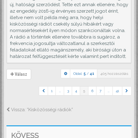
új, hatósági szerződést. Tette ezt annak ellenére, hogy
az engedély 2016-ig érvényes szerzett jogot érint,
illetve nem volt példa még arra, hogy helyi
kisközösségi rádiót csekély súlyú hibákért vagy
normasértésekért ilyen módon szankcionáltak volna.
A rádió a történtek ellenére továbbra is sugároz, a
frekvencia jogosultja változatlanul a szerkesztői
feladatokat ellátó magánszemély, aki bírósági úton a
határozat felfüggesztését kérte valamint pert indított.
Oldal:
5
/
41
405 hozzászólás
Válasz
1
…
3
4
5
6
7
…
41
Vissza: “Kisközösségi rádiók”
KÖVESS