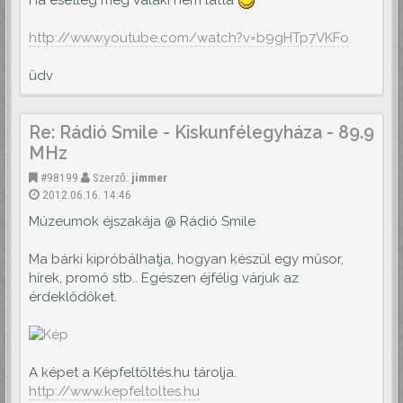
Ha esetleg még valaki nem látta
http://www.youtube.com/watch?v=b9gHTp7VKFo
üdv
Re: Rádió Smile - Kiskunfélegyháza - 89.9
MHz
#98199
Szerző:
jimmer
2012.06.16. 14:46
Múzeumok éjszakája @ Rádió Smile
Ma bárki kipróbálhatja, hogyan készül egy műsor,
hírek, promó stb.. Egészen éjfélig várjuk az
érdeklődőket.
A képet a Képfeltöltés.hu tárolja.
http://www.kepfeltoltes.hu