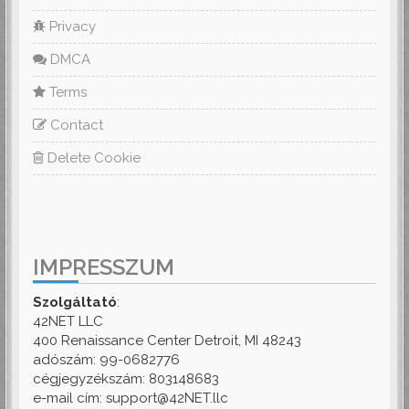
Privacy
DMCA
Terms
Contact
Delete Cookie
IMPRESSZUM
Szolgáltató
:
42NET LLC
400 Renaissance Center Detroit, MI 48243
adószám: 99-0682776
cégjegyzékszám: 803148683
e-mail cím: support@42NET.llc