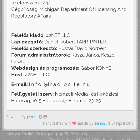
telefonszám: 1242
Cégbíróság: Michigan Department Of Licensing And
Regulatory Affairs
Felelős kiadó:
42NET LLC
Lapigazgató:
Daniel Robert TARR-PINTER
Felelős szerkesztő:
Huszár Dávid Norbert
Fórum adminisztrátorok:
Kasza János, Keszei
László
Webdesign és programozás:
Gabor KONYE
Host:
42NET LLC
E-mail:
i n f o [@] r a d i o s i t e . h u
Felügyeleti szerv:
Nemzeti Média- és Hírközlési
Hatóság, 1015 Budapest, Ostrom u. 23-25.
Powered By
-
phpBB
HandCrafted With
and
By
©SiteSplat 2013
SiteSplat
Magyar fordítás ©
Magyar phpBB Közösség
- Minden időpont
UTC+01:00
időzóna szerinti -