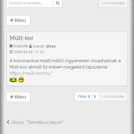
1 hozzászólás
Válasz
Múlt-kor
#186599
Szerző:
Glenn
2020.03.20. 17:12
A koronavírus miatt mától ingyenesen olvashatóak a
Múlt-kor elmúlt tíz évben megjelent lapszámai:
https://mult-kor.hu/
Oldal:
1
/
1
1 hozzászólás
Válasz
Vissza: “Tematikus lapok”