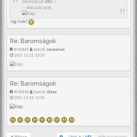
nermalcat
írta:
↑
2021.12.22. 23:25
Jajj már!
Re: Baromságok
#195443
Szerző:
nermalcat
2021.12.22. 23:25
Re: Baromságok
#195435
Szerző:
Glenn
2021.12.22. 12:59
Oldal:
1
/
187
1868 hozzászólás