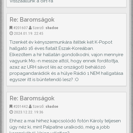
Visszaállunk a oirt-ra
Re: Baromságok
#201607
Szerző:
shadoe
2024.01.19. 22:45
Tizenkét év kényszermunkára ítéltek két K-Popot
hallgató 16 éves fiatalt Észak-Koreában.
Elkezdtem a hír hallatán gondolkodni, vajon mennyire
vagyunk Mo.-n messze attól, hogy ennek fordítottja,
azaz az URH sávot (és az országot) behálózó
propagandarádiók és a hülye Rádió 1 NEM hallgatása
egyszer itt is büntetendő lesz? :O
Re: Baromságok
#201442
Szerző:
shadoe
2023.12.22. 19:36
Ehhez a mai hírhez kapcsolódó fotón Károly teljesen
úgy néz ki, mint Palpatine uralkodó, még a jobb