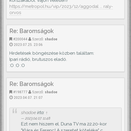
korszakából. Vajon véletlen?
https://metropol.hu/vip/2023/12/aggodal ... raly-
orvos
Re: Baromságok
#200044
Szerző:
shadoe
2023.07.25. 23:06
Hirdetések böngészése közben találtam:
Ipari rádió, brutuszos eladó.
:O :O :O
Re: Baromságok
#198777
Szerző:
shadoe
2023.04.07. 21:07
shadoe
írta:
↑
2023.04.07. 11:48
Ezt nem hiszem el. Duna TV ma 22.20-kor
"Klára és Ferenc! A szeretet köteléke" c.