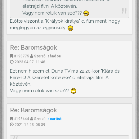
életrajzi film. A köztévén.
Vagy nem róluk van szó???
Előtte viszont a "Királyok királya" c. film ment, hogy
meglegyen az egyensúly.
Re: Baromságok
#198775
Szerző:
shadoe
2023.04.07. 11:48
Ezt nem hiszem el. Duna TV ma 22.20-kor "Klára és
Ferenc! A szeretet köteléke" c. életrajzi film. A
köztévén.
Vagy nem róluk van szó???
Re: Baromságok
#195444
Szerző:
noartist
2021.12.23. 08:39