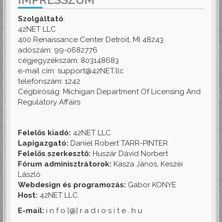
Szolgáltató
:
42NET LLC
400 Renaissance Center Detroit, MI 48243
adószám: 99-0682776
cégjegyzékszám: 803148683
e-mail cím: support@42NET.llc
telefonszám: 1242
Cégbíróság: Michigan Department Of Licensing And
Regulatory Affairs
Felelős kiadó:
42NET LLC
Lapigazgató:
Daniel Robert TARR-PINTER
Felelős szerkesztő:
Huszár Dávid Norbert
Fórum adminisztrátorok:
Kasza János, Keszei
László
Webdesign és programozás:
Gabor KONYE
Host:
42NET LLC
E-mail:
i n f o [@] r a d i o s i t e . h u