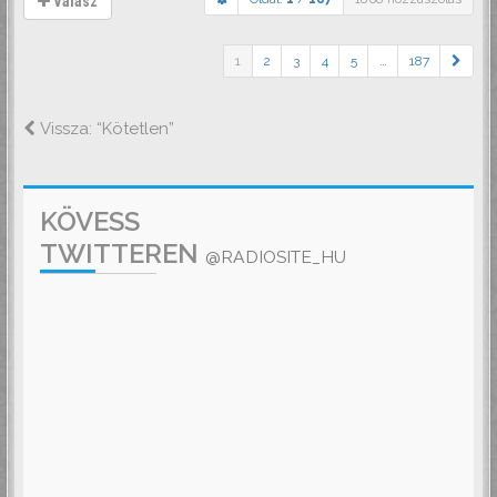
Válasz
1
2
3
4
5
…
187
Vissza: “Kötetlen”
KÖVESS
TWITTEREN
@RADIOSITE_HU