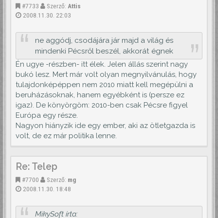
#7733
Szerző:
Attis
2008.11.30. 22:03
ne aggódj, csodájára jár majd a világ és
mindenki Pécsről beszél, akkorát égnek
Én ugye -részben- itt élek. Jelen állás szerint nagy
bukó lesz. Mert már volt olyan megnyilvánulás, hogy
tulajdonképéppen nem 2010 miatt kell megépülni a
beruházásoknak, hanem egyébként is (persze ez
igaz). De könyörgöm: 2010-ben csak Pécsre figyel
Európa egy része.
Nagyon hiányzik ide egy ember, aki az ötletgazda is
volt, de ez már politika lenne.
Re: Telep
#7700
Szerző:
mg
2008.11.30. 18:48
MikySoft írta: