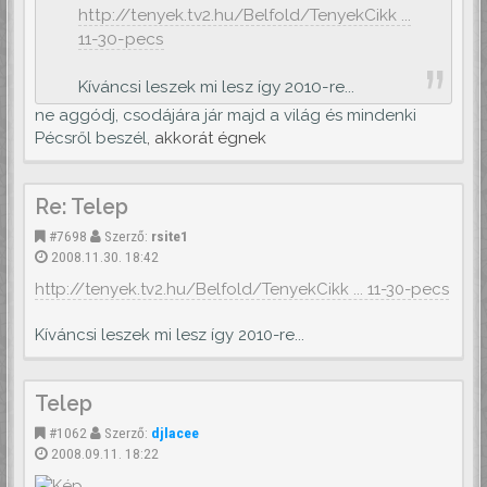
http://tenyek.tv2.hu/Belfold/TenyekCikk ...
11-30-pecs
Kíváncsi leszek mi lesz így 2010-re...
ne aggódj, csodájára jár majd a világ és mindenki
Pécsről beszél
, akkorát égnek
Re: Telep
#7698
Szerző:
rsite1
2008.11.30. 18:42
http://tenyek.tv2.hu/Belfold/TenyekCikk ... 11-30-pecs
Kíváncsi leszek mi lesz így 2010-re...
Telep
#1062
Szerző:
djlacee
2008.09.11. 18:22