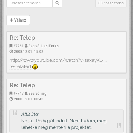
88 hozzászólás
Válasz
Re: Telep
#7761
Szerző:
LuciFerko
2008.12.01. 15:02
http://www.youtube.com/watch?v=saxayKL- ...
re=related
Re: Telep
#7747
Szerző:
mg
2008.12.01. 08:45
Attis írta:
Na ja... Pedig jól indult. Nem tudom, meg
lehet-e még menteni a projektet..