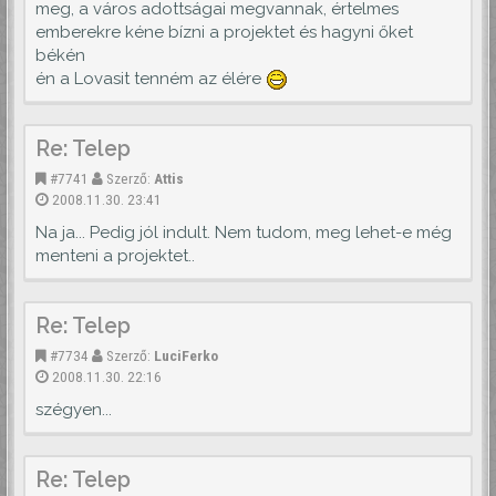
meg, a város adottságai megvannak, értelmes
emberekre kéne bízni a projektet és hagyni őket
békén
én a Lovasit tenném az élére
Re: Telep
#7741
Szerző:
Attis
2008.11.30. 23:41
Na ja... Pedig jól indult. Nem tudom, meg lehet-e még
menteni a projektet..
Re: Telep
#7734
Szerző:
LuciFerko
2008.11.30. 22:16
szégyen...
Re: Telep