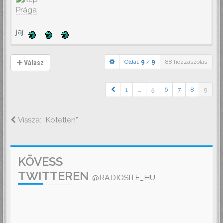
Prága
jaj
Oldal:
9
/
9
88 hozzászólás
Válasz
1
…
5
6
7
8
9
Vissza: “Kötetlen”
KÖVESS
TWITTEREN
@RADIOSITE_HU