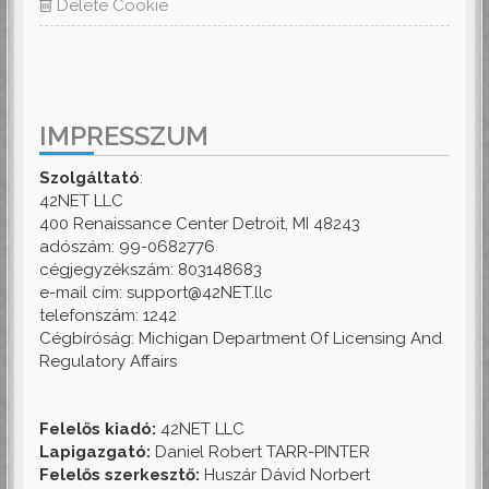
Delete Cookie
IMPRESSZUM
Szolgáltató
:
42NET LLC
400 Renaissance Center Detroit, MI 48243
adószám: 99-0682776
cégjegyzékszám: 803148683
e-mail cím: support@42NET.llc
telefonszám: 1242
Cégbíróság: Michigan Department Of Licensing And
Regulatory Affairs
Felelős kiadó:
42NET LLC
Lapigazgató:
Daniel Robert TARR-PINTER
Felelős szerkesztő:
Huszár Dávid Norbert